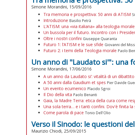
Simone Morandini, 15/09/2016
Tra memoria e prospettiva: 50 anni di ATISM
S
Introduzione
Basilio Petrà
L’ATISM: una «via italiana» alla teologia moral
Un bussola per il futuro. Incontro con i Presid
Oltre i nostri confini
Giuseppe Quaranta
Futuro 1: l’ATISM e le sue sfide
Giovanni del Miss
Futuro 2: i temi della Teologia morale
Paolo Ben
Un anno di "Laudato si'": una f
Simone Morandini, 17/06/2016
A un anno da Laudato si’: vitalità di un dibattito
A 50 anni dalla Gaudium et spes
Pier Davide Gue
Un evento ecumenico
Placido Sgroi
Il Dio della vita
Paolo Benanti
Gaia, la Madre Terra: etica della cura come res
Una sola terra… e i tanti confini. Dov'è finita la 
Come parola di pace
Tonio Dell'Olio
Verso il Sinodo: le questioni de
Maurizio Chiodi, 25/09/2015