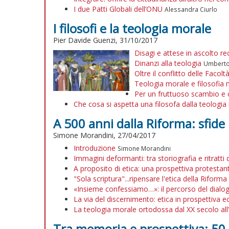
I due Patti Globali dell’ONU
Alessandra Ciurlo
I filosofi e la teologia morale
Pier Davide Guenzi, 31/10/2017
Disagi e attese in ascolto re
Dinanzi alla teologia
Umberto
Oltre il conflitto delle Facol
Teologia morale e filosofia m
Per un fruttuoso scambio e c
Che cosa si aspetta una filosofa dalla teologia
A 500 anni dalla Riforma: sfide 
Simone Morandini, 27/04/2017
Introduzione
Simone Morandini
Immagini deformanti: tra storiografia e ritratti
A proposito di etica: una prospettiva protesta
"Sola scriptura"...ripensare l'etica della Riforma 
«Insieme confessiamo…»: il percorso del dialog
La via del discernimento: etica in prospettiva 
La teologia morale ortodossa dal XX secolo all’i
Tra memoria e prospettiva: 50