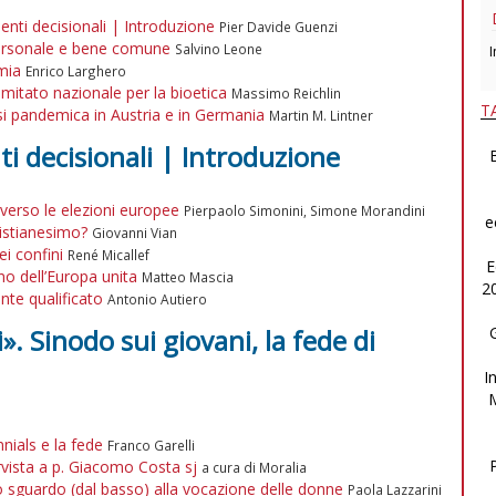
enti decisionali | Introduzione
Pier Davide Guenzi
 personale e bene comune
Salvino Leone
I
mia
Enrico Larghero
omitato nazionale per la bioetica
Massimo Reichlin
T
isi pandemica in Austria e in Germania
Martin M. Lintner
i decisionali | Introduzione
B
verso le elezioni europee
Pierpaolo Simonini, Simone Morandini
e
ristianesimo?
Giovanni Vian
ei confini
René Micallef
E
gno dell’Europa unita
Matteo Mascia
2
nte qualificato
Antonio Autiero
». Sinodo sui giovani, la fede di
I
nnials e la fede
Franco Garelli
rvista a p. Giacomo Costa sj
a cura di Moralia
no sguardo (dal basso) alla vocazione delle donne
Paola Lazzarini