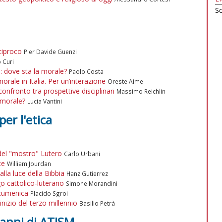
Sc
ciproco
Pier Davide Guenzi
 Curi
tà: dove sta la morale?
Paolo Costa
orale in Italia. Per un’interazione
Oreste Aime
onfronto tra prospettive disciplinari
Massimo Reichlin
 morale?
Lucia Vantini
per l'etica
 del "mostro" Lutero
Carlo Urbani
nte
William Jourdan
alla luce della Bibbia
Hanz Gutierrez
o cattolico-luterano
Simone Morandini
ecumenica
Placido Sgroi
nizio del terzo millennio
Basilio Petrà
 anni di ATISM