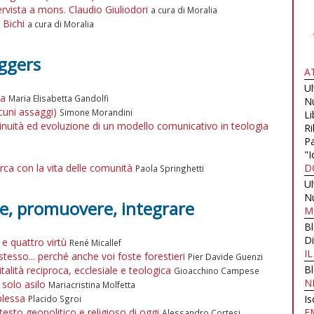
ervista a mons. Claudio Giuliodori
a cura di Moralia
 Bichi
a cura di Moralia
oggers
A
U
ia
Maria Elisabetta Gandolfi
N
cuni assaggi)
Simone Morandini
Li
tinuità ed evoluzione di un modello comunicativo in teologia
Ri
Pa
"I
erca con la vita delle comunità
D
Paola Springhetti
U
N
re, promuovere, integrare
M
B
Di
e quattro virtù
René Micallef
I
tesso... perché anche voi foste forestieri
Pier Davide Guenzi
B
talità reciproca, ecclesiale e teologica
Gioacchino Campese
N
 solo asilo
Mariacristina Molfetta
plessa
Is
Placido Sgroi
ontesto geopolitico e religioso di oggi
E
Alessandro Cortesi