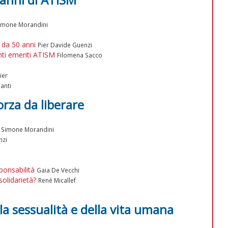
imone Morandini
e da 50 anni
Pier Davide Guenzi
enti emeriti ATISM
Filomena Sacco
ier
anti
orza da liberare
Simone Morandini
nzi
ponsabilità
Gaia De Vecchi
solidarietà?
René Micallef
lla sessualità e della vita umana