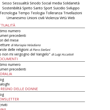
Sesso
Sessualità
Sinodo
Social media
Solidarietà
Sostenibilità
Spirito Santo
Sport
Suicidio
Sviluppo
Tecnologia
Tempo
Teologia
Tolleranza
Trivellazioni
Umanesimo
Unioni civili
Violenza
Virtù
Web
TTUALITÀ
ltimo numero
umeri precedenti
bri del mese
letture
di Mariapia Veladiano
role delle religioni
di Piero Stefani
o non mi vergogno del Vangelo"
di Luigi Accattoli
OCUMENTI
ltimo numero
umeri precedenti
ORALIA
log
aloghi
L REGNO DELLE DONNE
log
EWSLETTER
criviti
MAIL