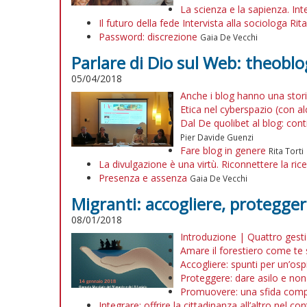
La scienza e la sapienza. Int
Il futuro della fede Intervista alla sociologa Rita
Password: discrezione
Gaia De Vecchi
Parlare di Dio sul Web: theobl
05/04/2018
Anche i blog hanno una stor
Etica nel cyberspazio (con al
Dal De quolibet al blog: con
Pier Davide Guenzi
Fare blog in genere
Rita Torti
La divulgazione è una virtù. Riconnettere la ric
Presenza e assenza
Gaia De Vecchi
Migranti: accogliere, protegge
08/01/2018
Introduzione | Quattro gesti 
Amare il forestiero come te s
Accogliere: spunti per un’ospi
Proteggere: dare asilo e non
Promuovere: una sfida com
Integrare: offrire la cittadinanza all’altro nel c