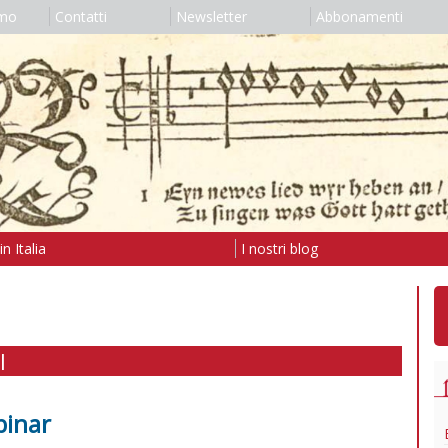
amo
Contatti
Newsletter
Abbonamenti
n Italia
I nostri blog
I
binar