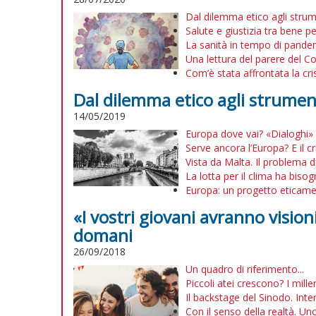
Dal dilemma etico agli strum
Salute e giustizia tra bene
La sanità in tempo di pande
Una lettura del parere del C
Com’è stata affrontata la cr
Dal dilemma etico agli strument
14/05/2019
Europa dove vai? «Dialoghi» 
Serve ancora l’Europa? E il c
Vista da Malta. Il problema d
La lotta per il clima ha biso
Europa: un progetto eticame
«I vostri giovani avranno visioni
domani
26/09/2018
Un quadro di riferimento...
Piccoli atei crescono? I mille
Il backstage del Sinodo. Inte
Con il senso della realtà. U