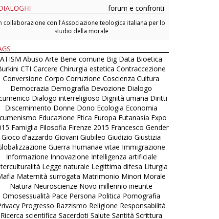
DIALOGHI
forum e confronti
n collaborazione con l'Associazione teologica italiana per lo
studio della morale
AGS
ATISM
Abuso
Arte
Bene comune
Big Data
Bioetica
urkini
CTI
Carcere
Chirurgia estetica
Contraccezione
Conversione
Corpo
Corruzione
Coscienza
Cultura
Democrazia
Demografia
Devozione
Dialogo
cumenico
Dialogo interreligioso
Dignità umana
Diritti
Discernimento
Donne
Dono
Ecologia
Economia
cumenismo
Educazione
Etica
Europa
Eutanasia
Expo
015
Famiglia
Filosofia
Firenze 2015
Francesco
Gender
Gioco d'azzardo
Giovani
Giubileo
Giudizio
Giustizia
Globalizzazione
Guerra
Humanae vitae
Immigrazione
Informazione
Innovazione
Intelligenza artificiale
nterculturalità
Legge naturale
Legittima difesa
Liturgia
Mafia
Maternità surrogata
Matrimonio
Minori
Morale
Natura
Neuroscienze
Novo millennio ineunte
Omosessualità
Pace
Persona
Politica
Pornografia
Privacy
Progresso
Razzismo
Religione
Responsabilità
Ricerca scientifica
Sacerdoti
Salute
Santità
Scrittura