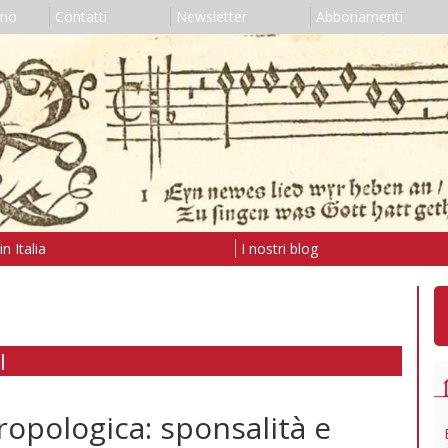
amo
Contatti
Newsletter
Abbonamenti
n Italia
I nostri blog
I
ropologica: sponsalità e