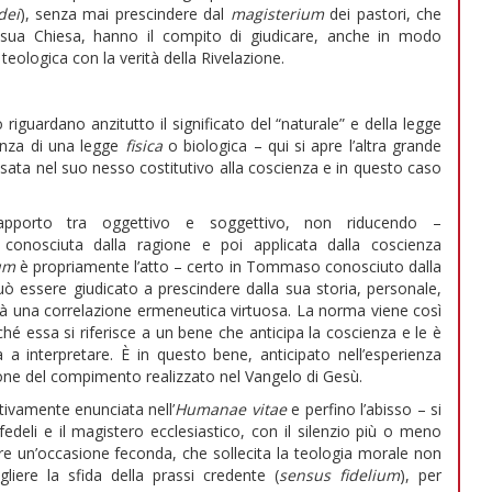
dei
), senza mai prescindere dal
magisterium
dei pastori, che
a sua Chiesa, hanno il compito di giudicare, anche in modo
 teologica con la verità della Rivelazione.
 riguardano anzitutto il significato del “naturale” e della legge
anza di una legge
fisica
o biologica – qui si apre l’altra grande
nsata nel suo nesso costitutivo alla coscienza e in questo caso
rapporto tra oggettivo e soggettivo, non riducendo –
nosciuta dalla ragione e poi applicata dalla coscienza
um
è propriamente l’atto – certo in Tommaso conosciuto dalla
ò essere giudicato a prescindere dalla sua storia, personale,
 dà una correlazione ermeneutica virtuosa. La norma viene così
hé essa si riferisce a un bene che anticipa la coscienza e le è
a interpretare. È in questo bene, anticipato nell’esperienza
ione del compimento realizzato nel Vangelo di Gesù.
ttivamente enunciata nell’
Humanae vitae
e perfino l’abisso – si
edeli e il magistero ecclesiastico, con il silenzio più o meno
e un’occasione feconda, che sollecita la teologia morale non
iere la sfida della prassi credente (
sensus fidelium
), per