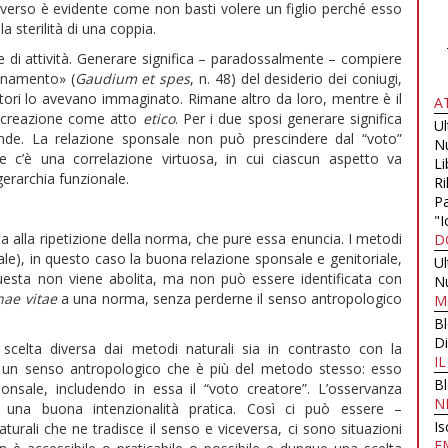
 verso è evidente come non basti volere un figlio perché esso
 sterilità di una coppia.
e di attività. Generare significa – paradossalmente – compiere
ronamento» (
Gaudium et spes
, n. 48) del desiderio dei coniugi,
ori lo avevano immaginato. Rimane altro da loro, mentre è il
A
ocreazione come atto
etico
. Per i due sposi generare significa
U
nde. La relazione sponsale non può prescindere dal “voto”
N
e c’è una correlazione virtuosa, in cui ciascun aspetto va
Li
gerarchia funzionale.
Ri
Pa
"I
ta alla ripetizione della norma, che pure essa enuncia. I metodi
D
rale), in questo caso la buona relazione sponsale e genitoriale,
U
esta non viene abolita, ma non può essere identificata con
N
ae vitae
a una norma, senza perderne il senso antropologico
M
B
Di
celta diversa dai metodi naturali sia in contrasto con la
I
dà un senso antropologico che è più del metodo stesso: esso
B
onsale, includendo in essa il “voto creatore”. L’osservanza
N
una buona intenzionalità pratica. Così ci può essere –
Is
rali che ne tradisce il senso e viceversa, ci sono situazioni
E