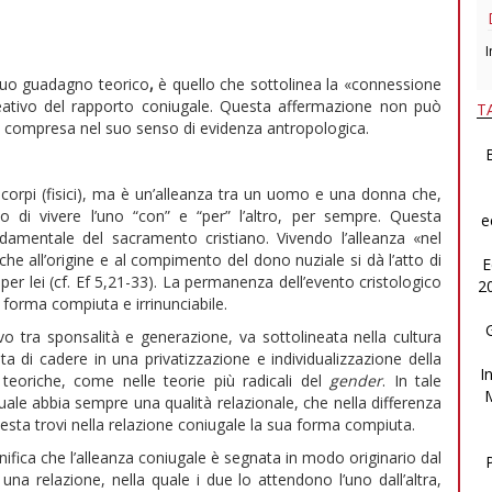
I
 suo guadagno teorico
,
è quello che sottolinea la «connessione
rocreativo del rapporto coniugale. Questa affermazione non può
T
a compresa nel suo senso di evidenza antropologica.
B
 corpi (fisici), ma è un’alleanza tra un uomo e una donna che,
di vivere l’uno “con” e “per” l’altro, per sempre. Questa
e
amentale del sacramento cristiano. Vivendo l’alleanza «nel
che all’origine e al compimento del dono nuziale si dà l’atto di
E
per lei (cf. Ef 5,21-33). La permanenza dell’evento cristologico
2
a forma compiuta e irrinunciabile.
vo tra sponsalità e generazione, va sottolineata nella cultura
a di cadere in una privatizzazione e individualizzazione della
I
 teoriche, come nelle teorie più radicali del
gender
. In tale
uale abbia sempre una qualità relazionale, che nella differenza
esta trovi nella relazione coniugale la sua forma compiuta.
nifica che l’alleanza coniugale è segnata in modo originario dal
 una relazione, nella quale i due lo attendono l’uno dall’altra,