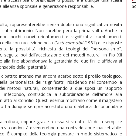
non è accessibile o praticabile o possibile e dunque una scelta
ra alleanza sponsale e generazione responsabile.
Sc
lta, rappresenterebbe senza dubbio una significativa novità
co sul matrimonio. Non sarebbe però la prima volta. Anche in
non pochi nuovi orientamenti e significativi cambiamenti.
a della contraccezione nella
Casti connubii
(1931) e le risposte
nte la possibilità, richiesta da teologi del “personalismo”,
, seguita poi dall’accettazione dei metodi naturali in Pio XII
 che alla fine abbandonava la gerarchia dei due fini e affidava al
sabile della “paternità”.
 dibattito intenso ma ancora acerbo sotto il profilo teologico,
la personalista dei “significati”, ribadendo nel contempo la
 dei metodi naturali, consentendo a due sposi un rapporto
 infecondo, contraddica la subordinazione dell’amore alla
in atto al Concilio. Questi esempi mostrano come il magistero
so ha dunque sempre accettato una dialettica di continuità e
na rottura, eppure grazie a essa si va al di là della semplice
enza continuità diventerebbe una contraddizione inaccettabile.
ico. È compito della teologia pensare in modo sistematico le