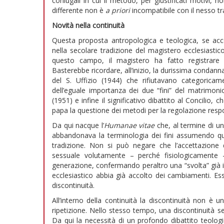
coniugali in cui il metodo, per giustificati motivi, 
differente non è
a priori
incompatibile con il nesso t
Novità nella continuità
Questa proposta antropologica e teologica, se acco
nella secolare tradizione del magistero ecclesiasti
questo campo, il magistero ha fatto registrare 
Basterebbe ricordare, all’inizio, la durissima condann
del S. Uffizio (1944) che rifiutavano categoricame
dell’eguale importanza dei due “fini” del matrimonio
(1951) e infine il significativo dibattito al Concilio,
papa la questione dei metodi per la regolazione respon
Da qui nacque l’
Humanae vitae
che, al termine di un
abbandonava la terminologia dei fini assumendo quel
tradizione. Non si può negare che l’accettazione
sessuale volutamente – perché fisiologicamente –
generazione, confermando peraltro una “svolta” già 
ecclesiastico abbia già accolto dei cambiamenti. Es
discontinuità.
All’interno della continuità la discontinuità non è u
ripetizione. Nello stesso tempo, una discontinuità s
Da qui la necessità di un profondo dibattito teolog