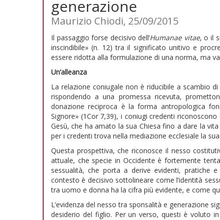
generazione
Maurizio Chiodi, 25/09/2015
Il passaggio forse decisivo dell’
Humanae vitae
, o il
inscindibile» (n. 12) tra il significato unitivo e p
essere ridotta alla formulazione di una norma, ma v
Un’alleanza
La relazione coniugale non è riducibile a scambio di
rispondendo a una promessa ricevuta, promettono 
donazione reciproca è la forma antropologica fond
Signore» (1Cor 7,39), i coniugi credenti riconoscono 
Gesù, che ha amato la sua Chiesa fino a dare la vita 
per i credenti trova nella mediazione ecclesiale la su
Questa prospettiva, che riconosce il nesso costituti
attuale, che specie in Occidente è fortemente tentat
sessualità, che porta a derive evidenti, pratiche e
contesto è decisivo sottolineare come l’identità sess
tra uomo e donna ha la cifra più evidente, e come qu
L’evidenza del nesso tra sponsalità e generazione sig
desiderio del figlio. Per un verso, questi è voluto in