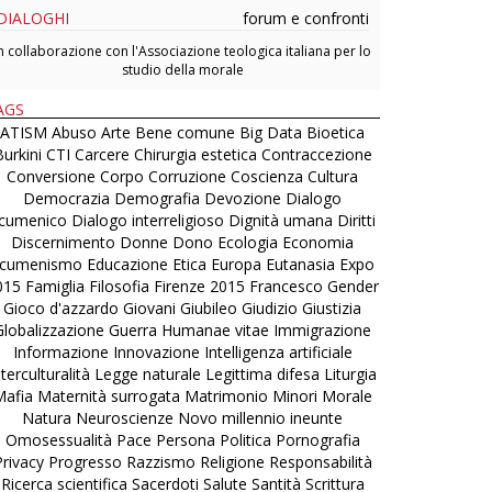
DIALOGHI
forum e confronti
n collaborazione con l'Associazione teologica italiana per lo
studio della morale
AGS
ATISM
Abuso
Arte
Bene comune
Big Data
Bioetica
urkini
CTI
Carcere
Chirurgia estetica
Contraccezione
Conversione
Corpo
Corruzione
Coscienza
Cultura
Democrazia
Demografia
Devozione
Dialogo
cumenico
Dialogo interreligioso
Dignità umana
Diritti
Discernimento
Donne
Dono
Ecologia
Economia
cumenismo
Educazione
Etica
Europa
Eutanasia
Expo
015
Famiglia
Filosofia
Firenze 2015
Francesco
Gender
Gioco d'azzardo
Giovani
Giubileo
Giudizio
Giustizia
Globalizzazione
Guerra
Humanae vitae
Immigrazione
Informazione
Innovazione
Intelligenza artificiale
nterculturalità
Legge naturale
Legittima difesa
Liturgia
Mafia
Maternità surrogata
Matrimonio
Minori
Morale
Natura
Neuroscienze
Novo millennio ineunte
Omosessualità
Pace
Persona
Politica
Pornografia
Privacy
Progresso
Razzismo
Religione
Responsabilità
Ricerca scientifica
Sacerdoti
Salute
Santità
Scrittura