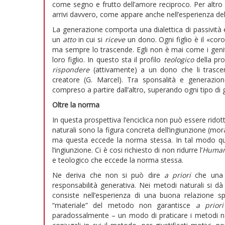
come segno e frutto dell’amore reciproco. Per altro
arrivi davvero, come appare anche nell’esperienza della
La generazione comporta una dialettica di passività 
un
atto
in cui si
riceve
un dono. Ogni figlio è il «co
ma sempre lo trascende. Egli non è mai come i genit
loro figlio. In questo sta il profilo
teologico
della pr
rispondere
(attivamente) a un dono che li trasce
creatore (G. Marcel). Tra sponsalità e generazion
compreso a partire dall’altro, superando ogni tipo di 
Oltre la norma
In questa prospettiva l’enciclica non può essere ridot
naturali sono la figura concreta dell’ingiunzione (mo
ma questa eccede la norma stessa. In tal modo qu
l’ingiunzione. Ci è cosi richiesto di non ridurre l’
Human
e teologico che eccede la norma stessa.
Ne deriva che non si può dire
a priori
che una s
responsabilità generativa. Nei metodi naturali si 
consiste nell’esperienza di una buona relazione sp
“materiale” del metodo non garantisce
a priori
paradossalmente – un modo di praticare i metodi natu