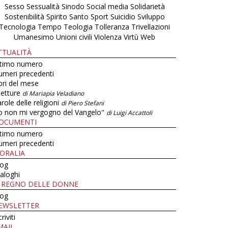
Sesso
Sessualità
Sinodo
Social media
Solidarietà
Sostenibilità
Spirito Santo
Sport
Suicidio
Sviluppo
Tecnologia
Tempo
Teologia
Tolleranza
Trivellazioni
Umanesimo
Unioni civili
Violenza
Virtù
Web
TTUALITÀ
ltimo numero
umeri precedenti
bri del mese
letture
di Mariapia Veladiano
role delle religioni
di Piero Stefani
o non mi vergogno del Vangelo"
di Luigi Accattoli
OCUMENTI
ltimo numero
umeri precedenti
ORALIA
log
aloghi
L REGNO DELLE DONNE
log
EWSLETTER
criviti
MAIL