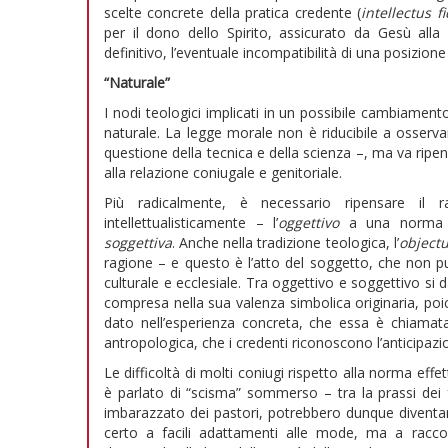
scelte concrete della pratica credente (
intellectus fi
per il dono dello Spirito, assicurato da Gesù all
definitivo, l’eventuale incompatibilità di una posizione
“Naturale”
I nodi teologici implicati in un possibile cambiamento
naturale. La legge morale non è riducibile a osserv
questione della tecnica e della scienza –, ma va ripe
alla relazione coniugale e genitoriale.
Più radicalmente, è necessario ripensare il 
intellettualisticamente – l’
oggettivo
a una norma co
soggettiva
. Anche nella tradizione teologica, l’
object
ragione – e questo è l’atto del soggetto, che non pu
culturale e ecclesiale. Tra oggettivo e soggettivo si
compresa nella sua valenza simbolica originaria, poic
dato nell’esperienza concreta, che essa è chiamata 
antropologica, che i credenti riconoscono l’anticipaz
Le difficoltà di molti coniugi rispetto alla norma effe
è parlato di “scisma” sommerso – tra la prassi dei f
imbarazzato dei pastori, potrebbero dunque diventar
certo a facili adattamenti alle mode, ma a raccogl