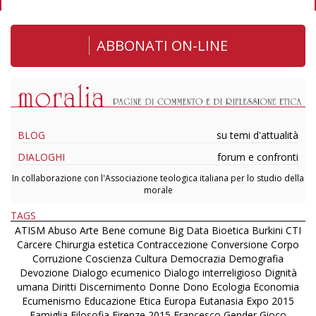
ABBONATI ON-LINE
BLOG
su temi d'attualità
DIALOGHI
forum e confronti
In collaborazione con l'Associazione teologica italiana per lo studio della
morale
TAGS
ATISM
Abuso
Arte
Bene comune
Big Data
Bioetica
Burkini
CTI
Carcere
Chirurgia estetica
Contraccezione
Conversione
Corpo
Corruzione
Coscienza
Cultura
Democrazia
Demografia
Devozione
Dialogo ecumenico
Dialogo interreligioso
Dignità
umana
Diritti
Discernimento
Donne
Dono
Ecologia
Economia
Ecumenismo
Educazione
Etica
Europa
Eutanasia
Expo 2015
Famiglia
Filosofia
Firenze 2015
Francesco
Gender
Gioco