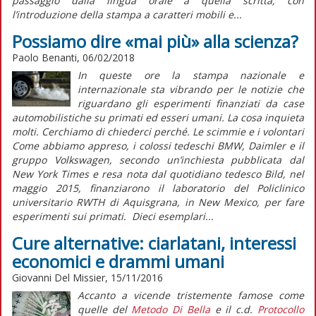
passaggio dalla lingua orale a quella scritta, con
l’introduzione della stampa a caratteri mobili e...
Possiamo dire «mai più» alla scienza?
Paolo Benanti, 06/02/2018
In queste ore la stampa nazionale e
internazionale sta vibrando per le notizie che
riguardano gli esperimenti finanziati da case
automobilistiche su primati ed esseri umani. La cosa inquieta
molti. Cerchiamo di chiederci perché. Le scimmie e i volontari
Come abbiamo appreso, i colossi tedeschi BMW, Daimler e il
gruppo Volkswagen, secondo un’inchiesta pubblicata dal
New York Times e resa nota dal quotidiano tedesco Bild, nel
maggio 2015, finanziarono il laboratorio del Policlinico
universitario RWTH di Aquisgrana, in New Mexico, per fare
esperimenti sui primati. Dieci esemplari...
Cure alternative: ciarlatani, interessi
economici e drammi umani
Giovanni Del Missier, 15/11/2016
Accanto a vicende tristemente famose come
quelle del
Metodo Di Bella
e il c.d.
Protocollo