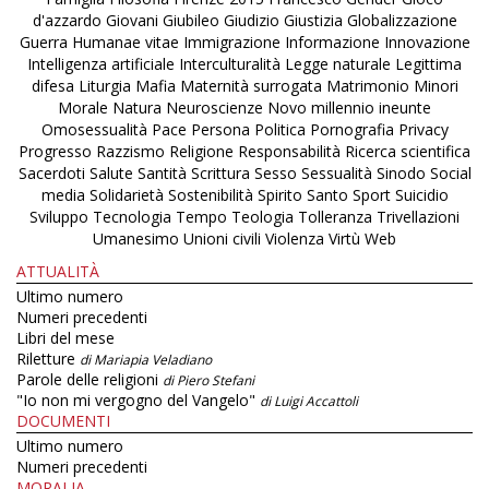
d'azzardo
Giovani
Giubileo
Giudizio
Giustizia
Globalizzazione
Guerra
Humanae vitae
Immigrazione
Informazione
Innovazione
Intelligenza artificiale
Interculturalità
Legge naturale
Legittima
difesa
Liturgia
Mafia
Maternità surrogata
Matrimonio
Minori
Morale
Natura
Neuroscienze
Novo millennio ineunte
Omosessualità
Pace
Persona
Politica
Pornografia
Privacy
Progresso
Razzismo
Religione
Responsabilità
Ricerca scientifica
Sacerdoti
Salute
Santità
Scrittura
Sesso
Sessualità
Sinodo
Social
media
Solidarietà
Sostenibilità
Spirito Santo
Sport
Suicidio
Sviluppo
Tecnologia
Tempo
Teologia
Tolleranza
Trivellazioni
Umanesimo
Unioni civili
Violenza
Virtù
Web
ATTUALITÀ
Ultimo numero
Numeri precedenti
Libri del mese
Riletture
di Mariapia Veladiano
Parole delle religioni
di Piero Stefani
"Io non mi vergogno del Vangelo"
di Luigi Accattoli
DOCUMENTI
Ultimo numero
Numeri precedenti
MORALIA