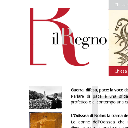
Chi si
Chiesa i
Guerra, difesa, pace: la voce del
Parlare di pace è una sfid
profetico e al contempo una capa
L’Odissea di Nolan: la trama d
Le donne dell'Odissea che r
diventano protagoniste della pro