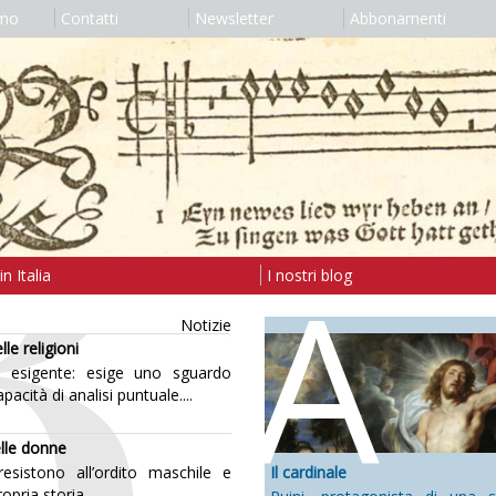
amo
Contatti
Newsletter
Abbonamenti
A
n Italia
I nostri blog
Notizie
le religioni
a esigente: esige uno sguardo
cità di analisi puntuale....
elle donne
esistono all’ordito maschile e
Il cardinale
pria storia...