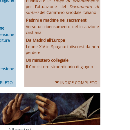
tagione
Pubblicate le
Linee di orientamento
per l'attuazione del
Documento di
sintesi
del Cammino sinodale italiano
Padrini e madrine nei sacramenti
i
Verso un ripensamento dell'iniziazione
one
cristiana
nsione
Da Madrid all'Europa
oltura
Leone XIV in Spagna: i discorsi da non
perdere
Un ministero collegiale
Il Concistoro straordinario di giugno
ensione
PLETO
INDICE COMPLETO
Martini