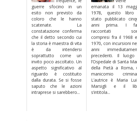
frequente, le
viene
guerre sfocino in un
emanata il 13 magg
esito non previsto da
1978, questo libro
coloro che le hanno
stato pubblicato cinq
scatenate. La
anni prima. I fat
constatazione conferma
raccontati so
che il detto secondo cui
compresi fra il 1968 e
la storia è maestra di vita
1970, con incursioni ne
è da intendersi
anni immediatamen
soprattutto come un
precedenti. Il luogo
invito poco ascoltato. Un
l’Ospedale di Santa Ma
aspetto significativo al
della Pietà a Roma, 
riguardo è costituito
manicomio criminal
dalla durata. Se si fosse
L’autrice è Maria Lui
saputo che le azioni
Marsigli e il lib
intraprese si sarebbero...
s’intitola...