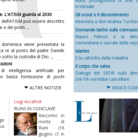
Ruini, protagonista di una s
ecclesiale
le. L'ATISM guarda al 2030
Gli scout e il discernimento
 dell’ATISM può essere descritto
Intervista a don Andrea Turchin
o dei ponti. ...
Domande laiche sulla cremazi
Mauro Felicori e la dime
comunitaria e sacrale della sep
a domenica viene presentata la
ta re al posto del padre Davide
Martini
sotto la custodia di Dio. ...
E la cattedra della malattia
razioni
Il corpo che salva
intelligenza artificiale per
Dialogo del SEFIR sulla dim
te basta l’omissione di pochi
che l’IA vorrebbe cancellare
ALTRE NOTIZIE
INDICE COM
Luigi Accattoli
RUINI IN CONCLAVE
Racconto in
ge
morte di
ui
Ruini (16
giugno; cf. in