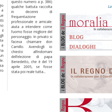
questo numero a p. 386)
io
La
qualche battuta raccolta
 è
in decenni di
ue
frequentazione
ti
professionale e amicale:
no
aiuta a intendere come
 il
l’uomo fosse migliore del
gli
personaggio. In privato si
te
faceva chiamare don
 è
Camillo. Avendogli io
ria
chiesto all’indomani
un
dell’elezione di papa
e.
Benedetto, che è del 19
sa
aprile 2005, se fosse
ro
stata poi reale tutta...