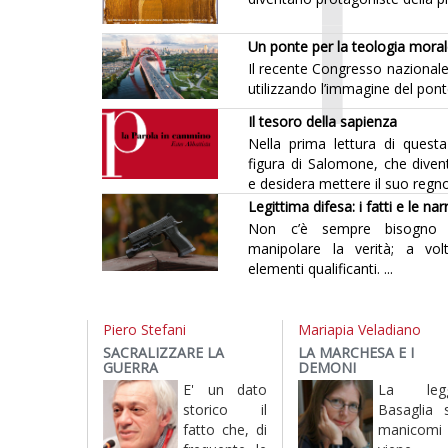
Un ponte per la teologia mora
Il recente Congresso nazionale
utilizzando l’immagine del ponte 
Il tesoro della sapienza
Nella prima lettura di quest
figura di Salomone, che diven
e desidera mettere il suo regno 
Legittima difesa: i fatti e le nar
Non c’è sempre bisogno di 
manipolare la verità; a vol
elementi qualificanti. ...
Piero Stefani
Mariapia Veladiano
SACRALIZZARE LA
LA MARCHESA E I
GUERRA
DEMONI
E' un dato
La leg
storico il
Basaglia s
fatto che, di
manicomi