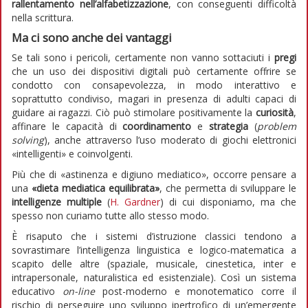
rallentamento nell’alfabetizzazione
, con conseguenti difficoltà
nella scrittura.
Ma ci sono anche dei vantaggi
Se tali sono i pericoli, certamente non vanno sottaciuti i
pregi
che un uso dei dispositivi digitali può certamente offrire se
condotto con consapevolezza, in modo interattivo e
soprattutto condiviso, magari in presenza di adulti capaci di
guidare ai ragazzi. Ciò può stimolare positivamente la
curiosità
,
affinare le capacità di
coordinamento
e
strategia
(
problem
solving
), anche attraverso l’uso moderato di giochi elettronici
«intelligenti» e coinvolgenti.
Più che di «astinenza e digiuno mediatico», occorre pensare a
una
«dieta mediatica equilibrata»
, che permetta di sviluppare le
intelligenze multiple
(
H. Gardner
) di cui disponiamo, ma che
spesso non curiamo tutte allo stesso modo.
È risaputo che i sistemi d’istruzione classici tendono a
sovrastimare l’intelligenza linguistica e logico-matematica a
scapito delle altre (spaziale, musicale, cinestetica, inter e
intrapersonale, naturalistica ed esistenziale). Così un sistema
educativo
on-line
post-moderno e monotematico corre il
rischio di perseguire uno sviluppo ipertrofico di un’emergente