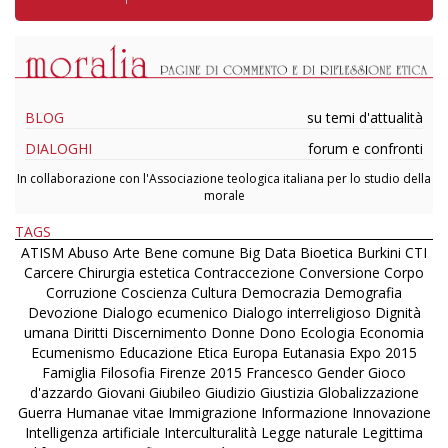
BLOG
su temi d'attualità
DIALOGHI
forum e confronti
In collaborazione con l'Associazione teologica italiana per lo studio della
morale
TAGS
ATISM
Abuso
Arte
Bene comune
Big Data
Bioetica
Burkini
CTI
Carcere
Chirurgia estetica
Contraccezione
Conversione
Corpo
Corruzione
Coscienza
Cultura
Democrazia
Demografia
Devozione
Dialogo ecumenico
Dialogo interreligioso
Dignità
umana
Diritti
Discernimento
Donne
Dono
Ecologia
Economia
Ecumenismo
Educazione
Etica
Europa
Eutanasia
Expo 2015
Famiglia
Filosofia
Firenze 2015
Francesco
Gender
Gioco
d'azzardo
Giovani
Giubileo
Giudizio
Giustizia
Globalizzazione
Guerra
Humanae vitae
Immigrazione
Informazione
Innovazione
Intelligenza artificiale
Interculturalità
Legge naturale
Legittima