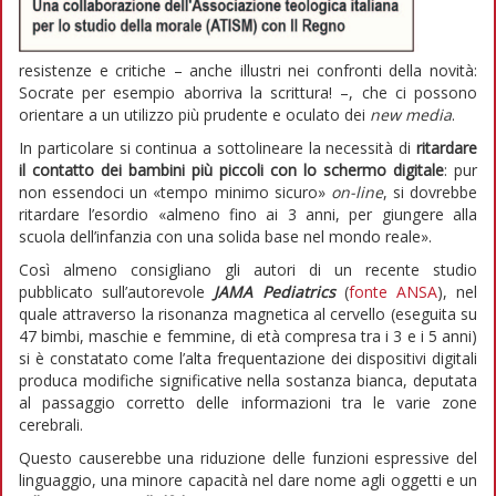
resistenze e critiche – anche illustri nei confronti della novità:
Socrate per esempio aborriva la scrittura! –, che ci possono
orientare a un utilizzo più prudente e oculato dei
new media
.
In particolare si continua a sottolineare la necessità di
ritardare
il contatto dei bambini più piccoli con lo schermo digitale
: pur
non essendoci un «tempo minimo sicuro»
on-line
, si dovrebbe
ritardare l’esordio «almeno fino ai 3 anni, per giungere alla
scuola dell’infanzia con una solida base nel mondo reale».
Così almeno consigliano gli autori di un recente studio
pubblicato sull’autorevole
JAMA Pediatrics
(
fonte ANSA
), nel
quale attraverso la risonanza magnetica al cervello (eseguita su
47 bimbi, maschie e femmine, di età compresa tra i 3 e i 5 anni)
si è constatato come l’alta frequentazione dei dispositivi digitali
produca modifiche significative nella sostanza bianca, deputata
al passaggio corretto delle informazioni tra le varie zone
cerebrali.
Questo causerebbe una riduzione delle funzioni espressive del
linguaggio, una minore capacità nel dare nome agli oggetti e un