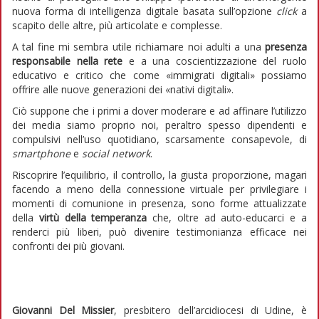
nuova forma di intelligenza digitale basata sull’opzione
click
a
scapito delle altre, più articolate e complesse.
A tal fine mi sembra utile richiamare noi adulti a una
presenza
responsabile nella rete
e a una coscientizzazione del ruolo
educativo e critico che come «immigrati digitali» possiamo
offrire alle nuove generazioni dei «nativi digitali».
Ciò suppone che i primi a dover moderare e ad affinare l’utilizzo
dei media siamo proprio noi, peraltro spesso dipendenti e
compulsivi nell’uso quotidiano, scarsamente consapevole, di
smartphone
e
social network
.
Riscoprire l’equilibrio, il controllo, la giusta proporzione, magari
facendo a meno della connessione virtuale per privilegiare i
momenti di comunione in presenza, sono forme attualizzate
della
virtù della temperanza
che, oltre ad auto-educarci e a
renderci più liberi, può divenire testimonianza efficace nei
confronti dei più giovani.
Giovanni Del Missier
, presbitero dell’arcidiocesi di Udine, è