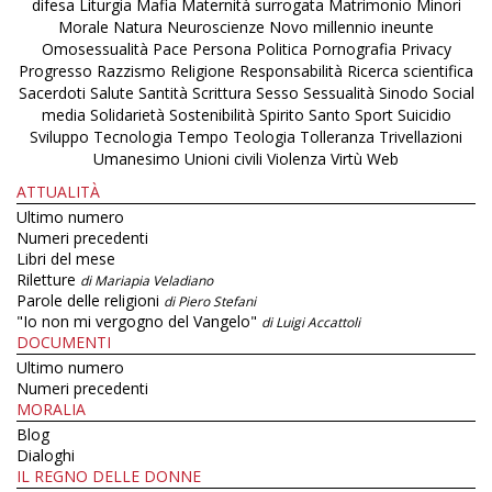
difesa
Liturgia
Mafia
Maternità surrogata
Matrimonio
Minori
Morale
Natura
Neuroscienze
Novo millennio ineunte
Omosessualità
Pace
Persona
Politica
Pornografia
Privacy
Progresso
Razzismo
Religione
Responsabilità
Ricerca scientifica
Sacerdoti
Salute
Santità
Scrittura
Sesso
Sessualità
Sinodo
Social
media
Solidarietà
Sostenibilità
Spirito Santo
Sport
Suicidio
Sviluppo
Tecnologia
Tempo
Teologia
Tolleranza
Trivellazioni
Umanesimo
Unioni civili
Violenza
Virtù
Web
ATTUALITÀ
Ultimo numero
Numeri precedenti
Libri del mese
Riletture
di Mariapia Veladiano
Parole delle religioni
di Piero Stefani
"Io non mi vergogno del Vangelo"
di Luigi Accattoli
DOCUMENTI
Ultimo numero
Numeri precedenti
MORALIA
Blog
Dialoghi
IL REGNO DELLE DONNE