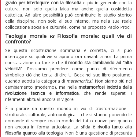
grado per interloquire con la filosofia
e più in generale con la
cultura, non solo quella laica ma anche quella cosiddetta
cattolica. Ad altre possibilità può contribuire lo studio storico
della disciplina, non solo al suo interno, ma nella sua reale
collocazione sociale e culturale, come ha proposto Paolo Prodi.
Teologia morale
vs
Filosofia morale: quali vie di
confronto?
Se questa ricostruzione sommaria è corretta, ci si può
interrogare su quali vie si aprano ora davanti a noi. La prima
constatazione da fare è che
il mondo sta cambiando ad “alta
velocità”
. Possiamo prendere come punto di riferimento
simbolico ciò che tenta di dire U. Beck nel suo libro postumo,
quando adotta la categoria di
metamorfosi
. Non siamo più nel
cambiamento (moderno), ma nella
metamorfosi indotta dalla
rivoluzione tecnica e informatica
, che rende superati i
riferimenti abituali ancora in vigore.
È a partire da questo mondo in via di trasformazione –
strutturale, culturale, antropologica – che si stanno ponendo le
domande di sempre ma in modo del tutto nuovo per quanto
non ancora in forma articolata. La
sfida è rivolta tanto alla
filosofia quanto alla teologia
. Non è una questione di presunta