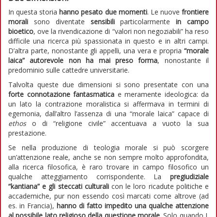
In questa storia
hanno pesato due momenti
. Le nuove
frontiere
morali
sono diventate
sensibili
particolarmente
in campo
bioetico
, ove la rivendicazione di “valori non negoziabili” ha reso
difficile una ricerca più spassionata in questo e in altri campi.
D’altra parte, nonostante gli appelli, una vera e propria
“morale
laica” autorevole non ha mai preso forma
, nonostante il
predominio sulle cattedre universitarie.
Talvolta queste due dimensioni si sono presentate con una
forte connotazione fantasmatica
e meramente ideologica: da
un lato la contrazione moralistica si affermava in termini di
egemonia, dall’altro l’assenza di una “morale laica” capace di
ethos
o di “religione civile” accentuava a vuoto la sua
prestazione.
Se nella produzione di teologia morale si può scorgere
un’attenzione reale, anche se non sempre molto approfondita,
alla ricerca filosofica, è raro trovare in campo filosofico un
qualche atteggiamento corrispondente. La
pregiudiziale
“kantiana” e gli steccati culturali
con le loro ricadute politiche e
accademiche, pur non essendo così marcati come altrove (ad
es. in Francia),
hanno di fatto impedito una qualche attenzione
al possibile lato religioso della questione morale
. Solo quando J.