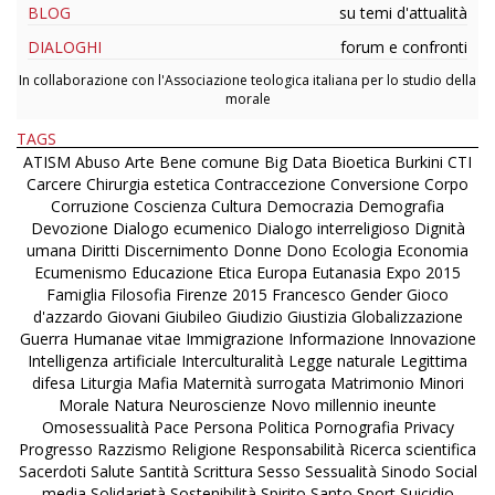
BLOG
su temi d'attualità
DIALOGHI
forum e confronti
In collaborazione con l'Associazione teologica italiana per lo studio della
morale
TAGS
ATISM
Abuso
Arte
Bene comune
Big Data
Bioetica
Burkini
CTI
Carcere
Chirurgia estetica
Contraccezione
Conversione
Corpo
Corruzione
Coscienza
Cultura
Democrazia
Demografia
Devozione
Dialogo ecumenico
Dialogo interreligioso
Dignità
umana
Diritti
Discernimento
Donne
Dono
Ecologia
Economia
Ecumenismo
Educazione
Etica
Europa
Eutanasia
Expo 2015
Famiglia
Filosofia
Firenze 2015
Francesco
Gender
Gioco
d'azzardo
Giovani
Giubileo
Giudizio
Giustizia
Globalizzazione
Guerra
Humanae vitae
Immigrazione
Informazione
Innovazione
Intelligenza artificiale
Interculturalità
Legge naturale
Legittima
difesa
Liturgia
Mafia
Maternità surrogata
Matrimonio
Minori
Morale
Natura
Neuroscienze
Novo millennio ineunte
Omosessualità
Pace
Persona
Politica
Pornografia
Privacy
Progresso
Razzismo
Religione
Responsabilità
Ricerca scientifica
Sacerdoti
Salute
Santità
Scrittura
Sesso
Sessualità
Sinodo
Social
media
Solidarietà
Sostenibilità
Spirito Santo
Sport
Suicidio