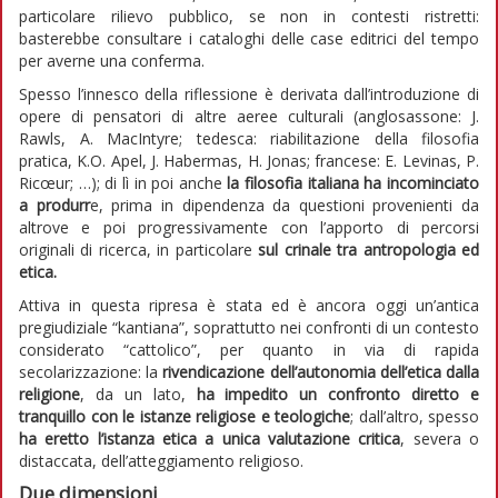
particolare rilievo pubblico, se non in contesti ristretti:
basterebbe consultare i cataloghi delle case editrici del tempo
per averne una conferma.
Spesso l’innesco della riflessione è derivata dall’introduzione di
opere di pensatori di altre aeree culturali (anglosassone: J.
Rawls, A. MacIntyre; tedesca: riabilitazione della filosofia
pratica, K.O. Apel, J. Habermas, H. Jonas; francese: E. Levinas, P.
Ricœur; …); di lì in poi anche
la filosofia italiana ha incominciato
a produrr
e, prima in dipendenza da questioni provenienti da
altrove e poi progressivamente con l’apporto di percorsi
originali di ricerca, in particolare
sul crinale tra antropologia ed
etica.
Attiva in questa ripresa è stata ed è ancora oggi un’antica
pregiudiziale “kantiana”, soprattutto nei confronti di un contesto
considerato “cattolico”, per quanto in via di rapida
secolarizzazione: la
rivendicazione dell’autonomia dell’etica dalla
religione
, da un lato,
ha impedito un confronto diretto e
tranquillo con le istanze religiose e teologiche
; dall’altro, spesso
ha eretto l’istanza etica a unica valutazione critica
, severa o
distaccata, dell’atteggiamento religioso.
Due dimensioni