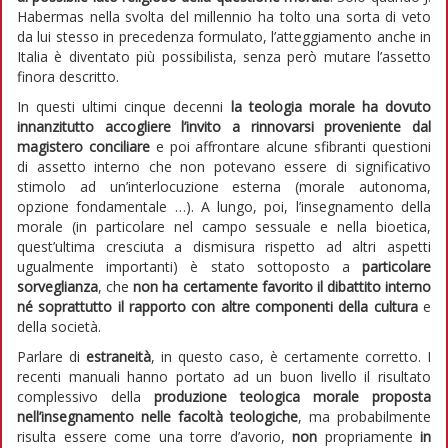
Habermas nella svolta del millennio ha tolto una sorta di veto
da lui stesso in precedenza formulato, l’atteggiamento anche in
Italia è diventato più possibilista, senza però mutare l’assetto
finora descritto.
In questi ultimi cinque decenni
la teologia morale
ha dovuto
innanzitutto accogliere l’invito a rinnovarsi proveniente dal
magistero conciliare
e poi affrontare alcune sfibranti questioni
di assetto interno che non potevano essere di significativo
stimolo ad un’interlocuzione esterna (morale autonoma,
opzione fondamentale …). A lungo, poi, l’insegnamento della
morale (in particolare nel campo sessuale e nella bioetica,
quest’ultima cresciuta a dismisura rispetto ad altri aspetti
ugualmente importanti) è stato sottoposto a
particolare
sorveglianza
, che
non ha certamente favorito il dibattito interno
né soprattutto il rapporto con altre componenti della cultura
e
della società.
Parlare di
estraneità
, in questo caso, è certamente corretto. I
recenti manuali hanno portato ad un buon livello il risultato
complessivo della
produzione teologica morale proposta
nell’insegnamento nelle facoltà teologiche
, ma probabilmente
risulta essere come una torre d’avorio,
non
propriamente
in