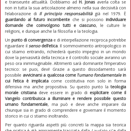
e transeunte attualità. Dobbiamo ad
H. Jonas
averla colta se
non in tutta la sua articolazione almeno nella sua decisività con
l’elaborazione di
Il principio responsabilità
già nel 1979. È
guardando al futuro incombente
che si possono
individuare
domande che coinvolgono tutti e ciascuno
, le culture le
religioni, e dunque anche la filosofia e la teologia.
Un
punto di convergenza
e di interpellazione reciproca potrebbe
riguardare il
senso
dell’etica
. Il sommovimento antropologico in
cui stiamo entrando, richiederà questo impegno in un mondo
dove la pervasività della tecnica e il controllo sociale avranno un
peso ora inimmaginabile. Altrimenti sarà dominante l’imperativo
tecnico: se puoi, devi! Grazie a questo dissodamento sarà
possibile
avvicinarsi a qualcosa come l’
umano fondamentale
in
cui l’etica è implicata
come costitutiva non solo in forma
difensiva ma anche propositiva. Su questo punto la
teologia
morale cristiana
deve essere in grado di
esplicitare come il
Vangelo contribuisca a illuminare e rendere possibile questo
umano fondamentale
, ma può e deve anche imparare da
chiunque sia in grado di comprendere e governare il momento
storico in cui ci stiamo inoltrando.
Per quanto riguarda aspetti più concreti la mappa sia teorica
che pratica è già ampiamente tracciata dalla
Laudato si’
e dalla