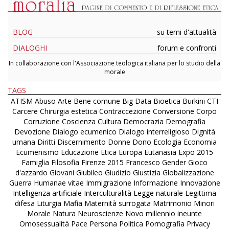
BLOG
su temi d'attualità
DIALOGHI
forum e confronti
In collaborazione con l'Associazione teologica italiana per lo studio della
morale
TAGS
ATISM
Abuso
Arte
Bene comune
Big Data
Bioetica
Burkini
CTI
Carcere
Chirurgia estetica
Contraccezione
Conversione
Corpo
Corruzione
Coscienza
Cultura
Democrazia
Demografia
Devozione
Dialogo ecumenico
Dialogo interreligioso
Dignità
umana
Diritti
Discernimento
Donne
Dono
Ecologia
Economia
Ecumenismo
Educazione
Etica
Europa
Eutanasia
Expo 2015
Famiglia
Filosofia
Firenze 2015
Francesco
Gender
Gioco
d'azzardo
Giovani
Giubileo
Giudizio
Giustizia
Globalizzazione
Guerra
Humanae vitae
Immigrazione
Informazione
Innovazione
Intelligenza artificiale
Interculturalità
Legge naturale
Legittima
difesa
Liturgia
Mafia
Maternità surrogata
Matrimonio
Minori
Morale
Natura
Neuroscienze
Novo millennio ineunte
Omosessualità
Pace
Persona
Politica
Pornografia
Privacy