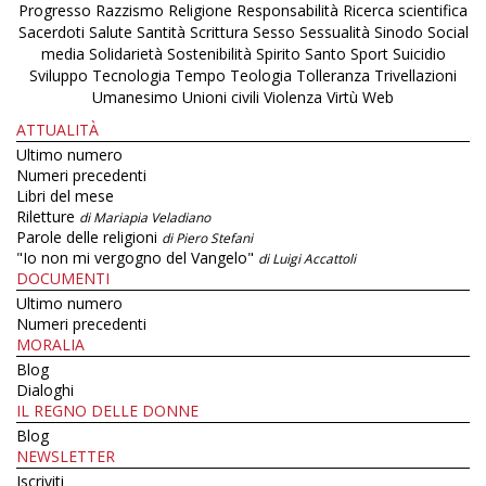
Progresso
Razzismo
Religione
Responsabilità
Ricerca scientifica
Sacerdoti
Salute
Santità
Scrittura
Sesso
Sessualità
Sinodo
Social
media
Solidarietà
Sostenibilità
Spirito Santo
Sport
Suicidio
Sviluppo
Tecnologia
Tempo
Teologia
Tolleranza
Trivellazioni
Umanesimo
Unioni civili
Violenza
Virtù
Web
ATTUALITÀ
Ultimo numero
Numeri precedenti
Libri del mese
Riletture
di Mariapia Veladiano
Parole delle religioni
di Piero Stefani
"Io non mi vergogno del Vangelo"
di Luigi Accattoli
DOCUMENTI
Ultimo numero
Numeri precedenti
MORALIA
Blog
Dialoghi
IL REGNO DELLE DONNE
Blog
NEWSLETTER
Iscriviti