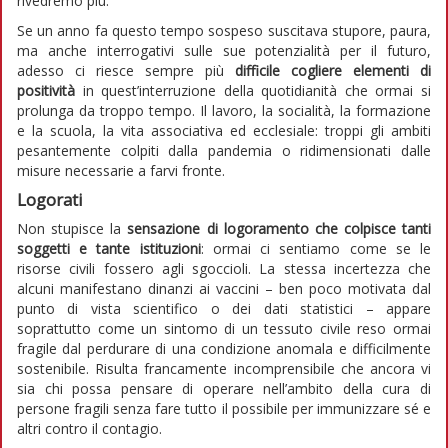
rivedremo più.
Se un anno fa questo tempo sospeso suscitava stupore, paura,
ma anche interrogativi sulle sue potenzialità per il futuro,
adesso ci riesce sempre più
difficile cogliere elementi di
positività
in quest’interruzione della quotidianità che ormai si
prolunga da troppo tempo. Il lavoro, la socialità, la formazione
e la scuola, la vita associativa ed ecclesiale: troppi gli ambiti
pesantemente colpiti dalla pandemia o ridimensionati dalle
misure necessarie a farvi fronte.
Logorati
Non stupisce la
sensazione di logoramento che colpisce tanti
soggetti e tante istituzioni
: ormai ci sentiamo come se le
risorse civili fossero agli sgoccioli. La stessa incertezza che
alcuni manifestano dinanzi ai vaccini – ben poco motivata dal
punto di vista scientifico o dei dati statistici – appare
soprattutto come un sintomo di un tessuto civile reso ormai
fragile dal perdurare di una condizione anomala e difficilmente
sostenibile. Risulta francamente incomprensibile che ancora vi
sia chi possa pensare di operare nell’ambito della cura di
persone fragili senza fare tutto il possibile per immunizzare sé e
altri contro il contagio.