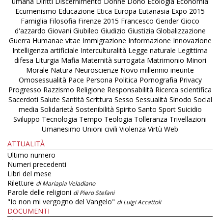
umana
Diritti
Discernimento
Donne
Dono
Ecologia
Economia
Ecumenismo
Educazione
Etica
Europa
Eutanasia
Expo 2015
Famiglia
Filosofia
Firenze 2015
Francesco
Gender
Gioco
d'azzardo
Giovani
Giubileo
Giudizio
Giustizia
Globalizzazione
Guerra
Humanae vitae
Immigrazione
Informazione
Innovazione
Intelligenza artificiale
Interculturalità
Legge naturale
Legittima
difesa
Liturgia
Mafia
Maternità surrogata
Matrimonio
Minori
Morale
Natura
Neuroscienze
Novo millennio ineunte
Omosessualità
Pace
Persona
Politica
Pornografia
Privacy
Progresso
Razzismo
Religione
Responsabilità
Ricerca scientifica
Sacerdoti
Salute
Santità
Scrittura
Sesso
Sessualità
Sinodo
Social
media
Solidarietà
Sostenibilità
Spirito Santo
Sport
Suicidio
Sviluppo
Tecnologia
Tempo
Teologia
Tolleranza
Trivellazioni
Umanesimo
Unioni civili
Violenza
Virtù
Web
ATTUALITÀ
Ultimo numero
Numeri precedenti
Libri del mese
Riletture
di Mariapia Veladiano
Parole delle religioni
di Piero Stefani
"Io non mi vergogno del Vangelo"
di Luigi Accattoli
DOCUMENTI