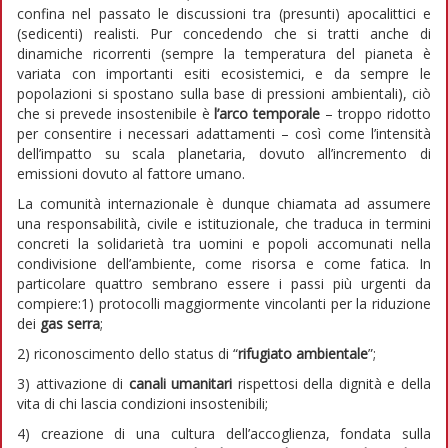
confina nel passato le discussioni tra (presunti) apocalittici e
(sedicenti) realisti. Pur concedendo che si tratti anche di
dinamiche ricorrenti (sempre la temperatura del pianeta è
variata con importanti esiti ecosistemici, e da sempre le
popolazioni si spostano sulla base di pressioni ambientali), ciò
che si prevede insostenibile è
l’arco temporale
– troppo ridotto
per consentire i necessari adattamenti – così come l’intensità
dell’impatto su scala planetaria, dovuto all’incremento di
emissioni dovuto al fattore umano.
La comunità internazionale è dunque chiamata ad assumere
una responsabilità, civile e istituzionale, che traduca in termini
concreti la solidarietà tra uomini e popoli accomunati nella
condivisione dell’ambiente, come risorsa e come fatica. In
particolare quattro sembrano essere i passi più urgenti da
compiere:1) protocolli maggiormente vincolanti per la riduzione
dei
gas serra
;
2) riconoscimento dello status di “
rifugiato ambientale
”;
3) attivazione di
canali umanitari
rispettosi della dignità e della
vita di chi lascia condizioni insostenibili;
4) creazione di una cultura dell’accoglienza, fondata sulla