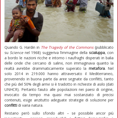
Quando G. Hardin in
The Tragedy of the Commons
(pubblicato
su
Science
nel 1968) suggeriva l’immagine della
scialuppa
, con
a bordo le nazioni ricche e intorno i naufraghi disperati in balia
delle onde che cercano di salirvi, non immaginava quanto la
realtà avrebbe drammaticamente superato la
metafora
. Nel
solo 2014 in 219.000 hanno attraversato il Mediterraneo,
provenendo in buona parte da aree segnate da conflitti, tanto
che più del 50% degli arrivi si è tradotto in richieste di asilo (dati
UNHCR). Pertanto l’aiuto alle popolazioni nei paesi di origine,
invocato da tempo ma quasi mai sostanziato di precisi
contenuti, esige anzitutto adeguate strategie di soluzione per
conflitti
di varia natura.
Restano però sullo sfondo altri – se possibile ancor più