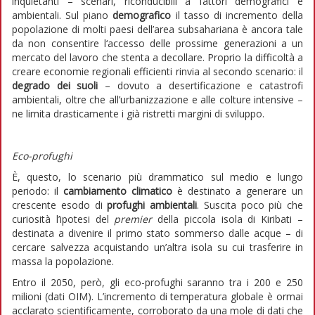
inquietanti – scenari, riconducibili a fattori demografici e
ambientali. Sul piano
demografico
il tasso di incremento della
popolazione di molti paesi dell’area subsahariana è ancora tale
da non consentire l‘accesso delle prossime generazioni a un
mercato del lavoro che stenta a decollare. Proprio la difficoltà a
creare economie regionali efficienti rinvia al secondo scenario: il
degrado dei suoli
– dovuto a desertificazione e catastrofi
ambientali, oltre che all’urbanizzazione e alle colture intensive –
ne limita drasticamente i già ristretti margini di sviluppo.
Eco-profughi
È, questo, lo scenario più drammatico sul medio e lungo
periodo: il
cambiamento climatico
è destinato a generare un
crescente esodo di
profughi ambientali
. Suscita poco più che
curiosità l’ipotesi del
premier
della piccola isola di Kiribati –
destinata a divenire il primo stato sommerso dalle acque – di
cercare salvezza acquistando un’altra isola su cui trasferire in
massa la popolazione.
Entro il 2050, però, gli eco-profughi saranno tra i 200 e 250
milioni (dati OIM). L’incremento di temperatura globale è ormai
acclarato scientificamente, corroborato da una mole di dati che