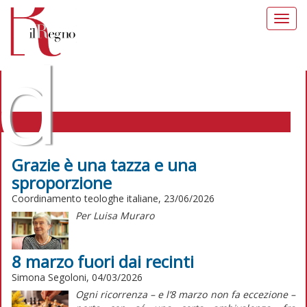
Toggl
navig
d
Grazie è una tazza e una
sproporzione
IL REGNO DELLE DONNE TAG:
Coordinamento teologhe italiane, 23/06/2026
TEOLOGIA
Per Luisa Muraro
8 marzo fuori dai recinti
Simona Segoloni, 04/03/2026
Ogni ricorrenza – e l’8 marzo non fa eccezione –