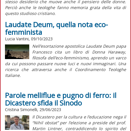
stesso desiderio che muove anche il pensiero delle donne.
Perciò anche le teologhe fanno memoria grata della vita di
questo studioso cristiano
.
Laudate Deum, quella nota eco-
femminista
Lucia Vantini, 09/10/2023
Nell’esortazione apostolica
Laudate Deum
papa
Francesco cita un libro di Donna Haraway,
filosofa dell’eco-femminismo, aprendo un varco
da cui possono passare nuove luci e nuovi immaginari. Una
ricerca che attraversa anche il Coordinamento Teologhe
Italiane.
Parole melliflue e pugno di ferro: il
Dicastero sfida il Sinodo
Cristina Simonelli, 29/06/2023
Il Dicastero per la cultura e l’educazione nega il
“Nihil obstat” per l’elezione a preside del prof.
Martin Lintner, contraddicendo lo spirito del