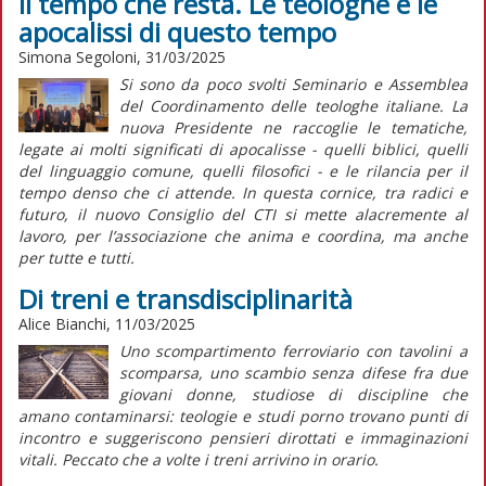
Il tempo che resta. Le teologhe e le
apocalissi di questo tempo
Simona Segoloni, 31/03/2025
Si sono da poco svolti Seminario e Assemblea
del Coordinamento delle teologhe italiane. La
nuova Presidente ne raccoglie le tematiche,
legate ai molti significati di apocalisse - quelli biblici, quelli
del linguaggio comune, quelli filosofici - e le rilancia per il
tempo denso che ci attende. In questa cornice, tra radici e
futuro, il nuovo Consiglio del CTI si mette alacremente al
lavoro, per l’associazione che anima e coordina, ma anche
per tutte e tutti.
Di treni e transdisciplinarità
Alice Bianchi, 11/03/2025
Uno scompartimento ferroviario con tavolini a
scomparsa, uno scambio senza difese fra due
giovani donne, studiose di discipline che
amano contaminarsi: teologie e studi porno trovano punti di
incontro e suggeriscono pensieri dirottati e immaginazioni
vitali. Peccato che a volte i treni arrivino in orario.