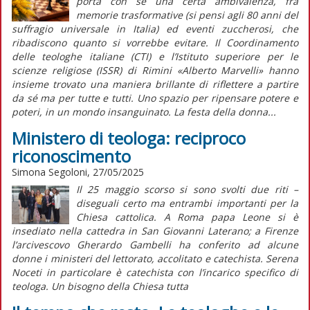
porta con sé una certa ambivalenza, fra
memorie trasformative (si pensi agli 80 anni del
suffragio universale in Italia) ed eventi zuccherosi, che
ribadiscono quanto si vorrebbe evitare. Il Coordinamento
delle teologhe italiane (CTI) e l’Istituto superiore per le
scienze religiose (ISSR) di Rimini «Alberto Marvelli» hanno
insieme trovato una maniera brillante di riflettere a partire
da sé ma per tutte e tutti. Uno spazio per ripensare potere e
poteri, in un mondo insanguinato. La festa della donna...
Ministero di teologa: reciproco
riconoscimento
Simona Segoloni, 27/05/2025
Il 25 maggio scorso si sono svolti due riti –
diseguali certo ma entrambi importanti per la
Chiesa cattolica. A Roma papa Leone si è
insediato nella cattedra in San Giovanni Laterano; a Firenze
l’arcivescovo Gherardo
Gambelli ha conferito ad alcune
donne i ministeri del lettorato, accolitato e catechista. Serena
Noceti in particolare è catechista con l’incarico specifico di
teologa. Un bisogno della Chiesa tutta