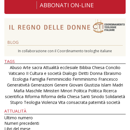
ABBONATI ON-LINE
BLOG
In collaborazione con il Coordinamento teologhe italiane
TAGS
Abuso
Arte sacra
Attualità ecclesiale
Bibbia
Chiesa
Concilio
Vaticano II
Cultura e società
Dialogo
Diritti
Donna
Ebraismo
Ecologia
Famiglia
Femminicidio
Femminismo
Francesco
Generatività
Generazioni
Genere
Giovani
Giustizia
Islam
Madri
Mafia
Maschile
Ministeri
Minori
Politica
Politica
Ricerca
scientifica
Riforma
Riforma della Chiesa
Santi
Sinodo
Solidarietà
Stupro
Teologia
Violenza
Vita consacrata
paternità
società
ATTUALITÀ
Ultimo numero
Numeri precedenti
Libri del mese