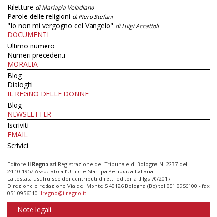
Riletture
di Mariapia Veladiano
Parole delle religioni
di Piero Stefani
"Io non mi vergogno del Vangelo"
di Luigi Accattoli
DOCUMENTI
Ultimo numero
Numeri precedenti
MORALIA
Blog
Dialoghi
IL REGNO DELLE DONNE
Blog
NEWSLETTER
Iscriviti
EMAIL
Scrivici
Editore
Il Regno srl
Registrazione del Tribunale di Bologna N. 2237 del
24.10.1957 Associato all’Unione Stampa Periodica Italiana
La testata usufruisce dei contributi diretti editoria d.lgs 70/2017
Direzione e redazione Via del Monte 5 40126 Bologna (Bo) tel 051 0956100 - fax
051 0956310
ilregno@ilregno.it
Note legali