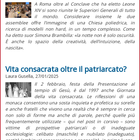
A Roma oltre al Conclave che ha eletto Leone
XIV si sono riunite le Superiori Generali di tutto
il mondo. Considerare insieme le due
assemblee offre l’immagine di una Chiesa poliedrica, in
ricerca di modelli non hard, in un tempo complesso. Come
ha detto suor Simona Brambilla: «la notte non è solo oscurità.
È anche lo spazio della creatività, dell’intuizione, della
nascita».
Vita consacrata oltre il patriarcato?
Laura Gusella, 27/01/2025
Il 2 febbraio, festa della Presentazione al
tempio di Gesù, è dal 1997 anche Giornata
della vita consacrata. Le riflessioni di una
monaca consentono una sosta inquieta e profetica su sorelle
e anche fratelli che vivono una realtà che è sempre in cerca
non solo di forme ma anche di parole, perché quelle più
frequentemente utilizzate – qui nel post in corsivo – sono
vittime di prospettive patriarcali o di inadeguate
ecclesiologie: celibato (maschile) e nubilato (inadeguato),