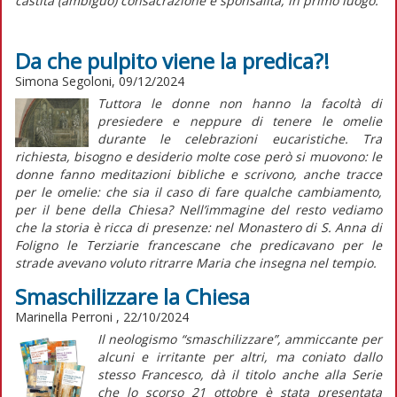
castità (ambiguo) consacrazione e sponsalità, in primo luogo.
Da che pulpito viene la predica?!
Simona Segoloni, 09/12/2024
Tuttora le donne non hanno la facoltà di
presiedere e neppure di tenere le omelie
durante le celebrazioni eucaristiche. Tra
richiesta, bisogno e desiderio molte cose però si muovono: le
donne fanno meditazioni bibliche e scrivono, anche tracce
per le omelie: che sia il caso di fare qualche cambiamento,
per il bene della Chiesa? Nell’immagine del resto vediamo
che la storia è ricca di presenze: nel Monastero di S. Anna di
Foligno le Terziarie francescane che predicavano per le
strade avevano voluto ritrarre Maria che insegna nel tempio
.
Smaschilizzare la Chiesa
Marinella Perroni , 22/10/2024
Il neologismo “smaschilizzare”, ammiccante per
alcuni e irritante per altri, ma coniato dallo
stesso Francesco, dà il titolo anche alla Serie
che lo scorso 21 ottobre è stata presentata