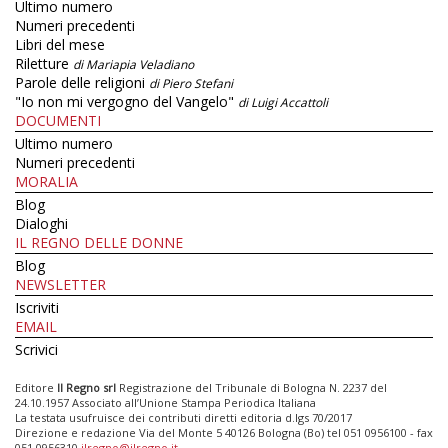
Ultimo numero
Numeri precedenti
Libri del mese
Riletture
di Mariapia Veladiano
Parole delle religioni
di Piero Stefani
"Io non mi vergogno del Vangelo"
di Luigi Accattoli
DOCUMENTI
Ultimo numero
Numeri precedenti
MORALIA
Blog
Dialoghi
IL REGNO DELLE DONNE
Blog
NEWSLETTER
Iscriviti
EMAIL
Scrivici
Editore
Il Regno srl
Registrazione del Tribunale di Bologna N. 2237 del
24.10.1957 Associato all’Unione Stampa Periodica Italiana
La testata usufruisce dei contributi diretti editoria d.lgs 70/2017
Direzione e redazione Via del Monte 5 40126 Bologna (Bo) tel 051 0956100 - fax
051 0956310
ilregno@ilregno.it