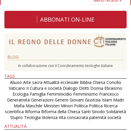
Meno recenti
»
ABBONATI ON-LINE
BLOG
In collaborazione con il Coordinamento teologhe italiane
TAGS
Abuso
Arte sacra
Attualità ecclesiale
Bibbia
Chiesa
Concilio
Vaticano II
Cultura e società
Dialogo
Diritti
Donna
Ebraismo
Ecologia
Famiglia
Femminicidio
Femminismo
Francesco
Generatività
Generazioni
Genere
Giovani
Giustizia
Islam
Madri
Mafia
Maschile
Ministeri
Minori
Politica
Politica
Ricerca
scientifica
Riforma
Riforma della Chiesa
Santi
Sinodo
Solidarietà
Stupro
Teologia
Violenza
Vita consacrata
paternità
società
ATTUALITÀ