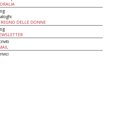
ORALIA
log
aloghi
L REGNO DELLE DONNE
log
EWSLETTER
criviti
MAIL
rivici