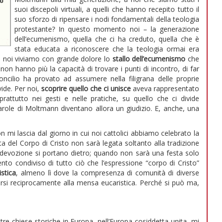
suoi discepoli virtuali, a quelli che hanno recepito tutto il
suo sforzo di ripensare i nodi fondamentali della teologia
protestante? In questo momento noi – la generazione
dell’ecumenismo, quella che ci ha creduto, quella che è
stata educata a riconoscere che la teologia ormai era
 noi viviamo con grande dolore lo
stallo dell’ecumenismo
che
non hanno più la capacità di trovare i punti di incontro, di far
ncilio ha provato ad assumere nella filigrana delle proprie
vide. Per noi,
scoprire quello che ci unisce
aveva rappresentato
prattutto nei gesti e nelle pratiche, su quello che ci divide
arole di Moltmann diventano allora un giudizio. E, anche, una
i lascia dal giorno in cui noi cattolici abbiamo celebrato la
a del Corpo di Cristo non sarà legata soltanto alla tradizione
di devozione si portano dietro; quando non sarà una festa solo
to condiviso di tutto ciò che l’espressione “corpo di Cristo”
istica
, almeno lì dove la compresenza di comunità di diverse
arsi reciprocamente alla mensa eucaristica. Perché si può ma,
tre chiese storiche in Europa, nell’Europa cosiddetta unita, mi