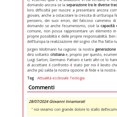
domando ancora se la
separazione tra le diverse trad
loro difficoltà per riuscire a presentarsi ancora co
giovani, anche a ostacolare la crescita di un’Europa f
pensiero, dei suoi errori, del faticoso cammino di p
domando se anche l’ecumenismo, cioè la
capacità 
comune, non possa rappresentare un elemento in g
proprie possibilità e delle proprie responsabilità. B
dell’Europa la realizzazione del sogno che l’ha fatta n
Jürgen Moltmann ha ragione: la nostra
generazione
dirsi soltanto
cristiana
e, proprio per questo, ecumeni
Luigi Sartori, Germano Pattaro e tanti altri ce lo hann
di accettare il confronto è stato per noi il lievito 
anche più salda la nostra opzione di fede e la nostra
Tag
Attualità ecclesiale
Teologia
Commenti
28/07/2024 Giovanni Innamorati
" noi viviamo con grande dolore lo stallo dell’ecu