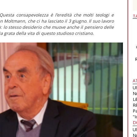
Questa consapevolezza è l’eredità che molti teologi e
T
 Moltmann, che ci ha lasciato il 3 giugno. Il suo lavoro
ità: lo stesso desiderio che muove anche il pensiero delle
grata della vita di questo studioso cristiano
.
A
U
N
Li
Ri
Pa
"I
D
U
N