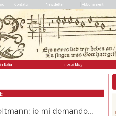
amo
Contatti
Newsletter
Abbonamenti
n Italia
I nostri blog
E
Moltmann: io mi domando…