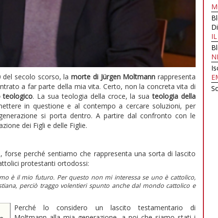
M
B
Di
I
B
N
Is
 del secolo scorso, la
morte di Jürgen Moltmann
rappresenta
E
rato a far parte della mia vita. Certo, non la concreta vita di
Sc
 teologico
. La sua teologia della croce, la sua
teologia della
ettere in questione e al contempo a cercare soluzioni, per
generazione si porta dentro. A partire dal confronto con le
one dei Figli e delle Figlie.
i, forse perché sentiamo che rappresenta una sorta di lascito
ttolici protestanti ortodossi:
mo è il mio futuro. Per questo non mi interessa se uno è cattolico,
stiana, perciò traggo volentieri spunto anche dal mondo cattolico e
Perché lo considero un lascito testamentario di
Moltmann alla mia generazione, a noi che siamo stati i