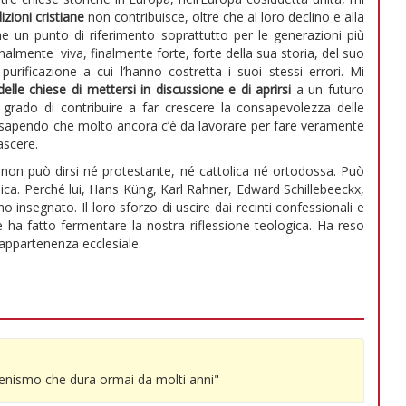
izioni cristiane
non contribuisce, oltre che al loro declino e alla
me un punto di riferimento soprattutto per le generazioni più
inalmente viva, finalmente forte, forte della sua storia, del suo
urificazione a cui l’hanno costretta i suoi stessi errori. Mi
delle chiese di mettersi in discussione e di aprirsi
a un futuro
rado di contribuire a far crescere la consapevolezza delle
en sapendo che molto ancora c’è da lavorare per fare veramente
ascere.
non può dirsi né protestante, né cattolica né ortodossa. Può
ca. Perché lui, Hans Küng, Karl Rahner, Edward Schillebeeckx,
o insegnato. Il loro sforzo di uscire dai recinti confessionali e
che ha fatto fermentare la nostra riflessione teologica. Ha reso
 appartenenza ecclesiale.
menismo che dura ormai da molti anni"