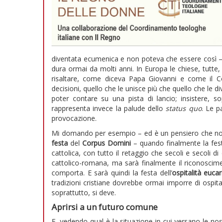
diventata ecumenica e non poteva che essere così –
dura ormai da molti anni. In Europa le chiese, tutte, 
risaltare, come diceva Papa Giovanni e come il Co
decisioni, quello che le unisce più che quello che le di
poter contare su una pista di lancio; insistere, so
rappresenta invece la palude dello
status quo
. Le p
provocazione.
Mi domando per esempio – ed è un pensiero che non m
festa
del
Corpus Domini
– quando finalmente la fest
cattolica, con tutto il retaggio che secoli e secoli 
cattolico-romana, ma sarà finalmente il riconoscimen
comporta. E sarà quindi la festa dell’
ospitalità eucar
tradizioni cristiane dovrebbe ormai imporre di ospit
soprattutto, si deve.
Aprirsi a un futuro comune
E, vedendo qual è la situazione in cui versano le nos