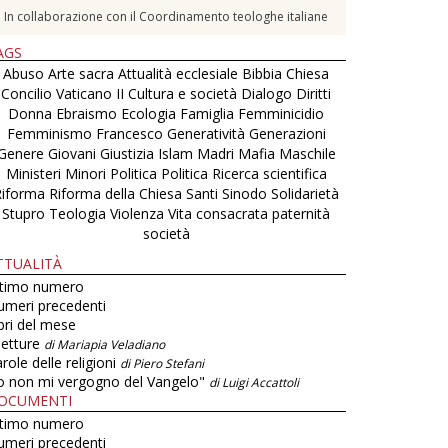
In collaborazione con il Coordinamento teologhe italiane
AGS
Abuso
Arte sacra
Attualità ecclesiale
Bibbia
Chiesa
Concilio Vaticano II
Cultura e società
Dialogo
Diritti
Donna
Ebraismo
Ecologia
Famiglia
Femminicidio
Femminismo
Francesco
Generatività
Generazioni
Genere
Giovani
Giustizia
Islam
Madri
Mafia
Maschile
Ministeri
Minori
Politica
Politica
Ricerca scientifica
Riforma
Riforma della Chiesa
Santi
Sinodo
Solidarietà
Stupro
Teologia
Violenza
Vita consacrata
paternità
società
TTUALITÀ
ltimo numero
umeri precedenti
bri del mese
letture
di Mariapia Veladiano
role delle religioni
di Piero Stefani
o non mi vergogno del Vangelo"
di Luigi Accattoli
OCUMENTI
ltimo numero
umeri precedenti