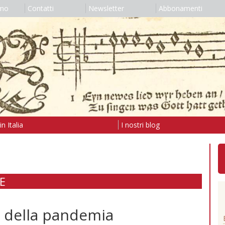
amo
Contatti
Newsletter
Abbonamenti
n Italia
I nostri blog
E
ni della pandemia