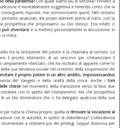
mpo della pandemia?
Con quale siamo più in sintonia? Proverò a
cui selezione è inevitabilmente soggettiva e tenendo conto che la
 conseguenti risposte, ma ciononostante questi fatti restano
o pertanto analizzati, dai propri aderenti prima di tutto, con la
a prospettiva che proponiamo su Dio stesso. Essi infatti ci
he può
diventare
, e a metterci personalmente in discussione, in
to
la
meta.
llo tra la tentazione del potere e la chiamata al servizio. La
dare il pronto intervento di un vescovo per cristianizzare il
o ampiamente rilanciato, che ha rischiato di apparire come lo
ella sua rilevanza sociale nel contesto della sospensione dei
ercitare il proprio potere in un altro ambito, impossessandosi
ssenza del Vangelo e della realtà della croce. Anche i
toni
delle chiese
nel momento della transizione verso la fase due
conciliare con lo spirito del cristianesimo. Ma che prospettiva
 di un Dio dominatore che ci ha delegato qualcosa della sua
e per tutta la Chiesa proprio quella di
ritrovare la vocazione al
razione con le autorità, in spirito di obbedienza? L’obbedienza
o strumentale a ottenere poi dei privilegi. Seppur dolorosa per