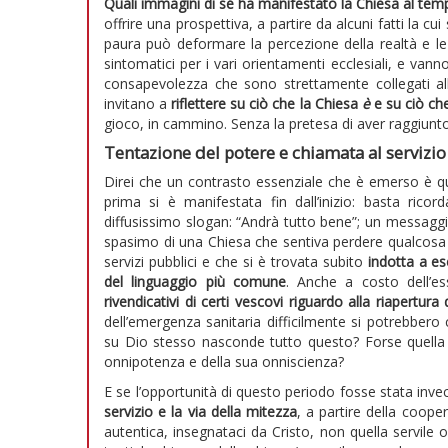
Quali immagini di sé ha manifestato la Chiesa al te
offrire una prospettiva, a partire da alcuni fatti la 
paura può deformare la percezione della realtà e le
sintomatici per i vari orientamenti ecclesiali, e vann
consapevolezza che sono strettamente collegati all
invitano a
riflettere su ciò che la Chiesa
è
e su ciò c
gioco, in cammino. Senza la pretesa di aver raggiun
Tentazione del potere e chiamata al servizio
Direi che un contrasto essenziale che è emerso è que
prima si è manifestata fin dall’inizio: basta ricor
diffusissimo slogan: “Andrà tutto bene”; un messaggi
spasimo di una Chiesa che sentiva perdere qualcosa d
servizi pubblici e che si è trovata subito
indotta a es
del linguaggio più comune
. Anche a costo dell’e
rivendicativi di certi vescovi riguardo alla riapertura 
dell’emergenza sanitaria difficilmente si potrebbero 
su Dio stesso nasconde tutto questo? Forse quella
onnipotenza e della sua onniscienza?
E se l’opportunità di questo periodo fosse stata invec
servizio e la via della mitezza
, a partire della coope
autentica, insegnataci da Cristo, non quella servile 