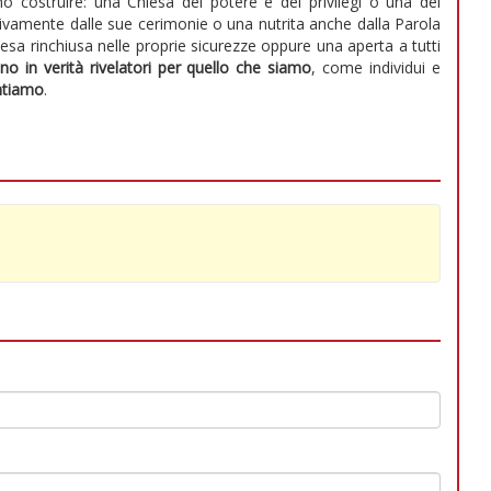
 costruire: una Chiesa del potere e dei privilegi o una del
lusivamente dalle sue cerimonie o una nutrita anche dalla Parola
hiesa rinchiusa nelle proprie sicurezze oppure una aperta a tutti
ono in verità rivelatori per quello che siamo
, come individui e
ntiamo
.