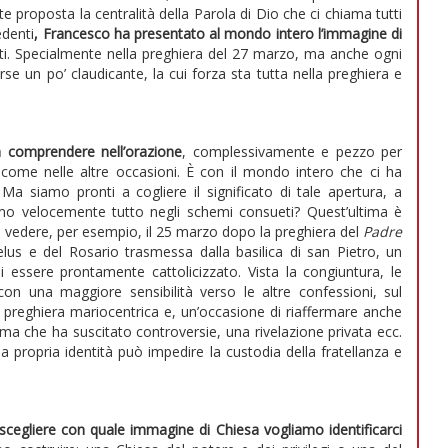
e proposta la centralità della Parola di Dio che ci chiama tutti
edenti
, Francesco ha presentato al mondo intero l’immagine di
tti. Specialmente nella preghiera del 27 marzo, ma anche ogni
rse un po’ claudicante, la cui forza sta tutta nella preghiera e
a comprendere nell’orazione
, complessivamente e pezzo per
 come nelle altre occasioni. È con il mondo intero che ci ha
 Ma siamo pronti a cogliere il significato di tale apertura, a
eremo velocemente tutto negli schemi consueti? Quest’ultima è
vedere, per esempio, il 25 marzo dopo la preghiera del
Padre
elus e del Rosario trasmessa dalla basilica di san Pietro, un
 essere prontamente cattolicizzato. Vista la congiuntura, le
on una maggiore sensibilità verso le altre confessioni, sul
 preghiera mariocentrica e, un’occasione di riaffermare anche
ogma che ha suscitato controversie, una rivelazione privata ecc.
 propria identità può impedire la custodia della fratellanza e
cegliere con quale immagine di Chiesa vogliamo identificarci