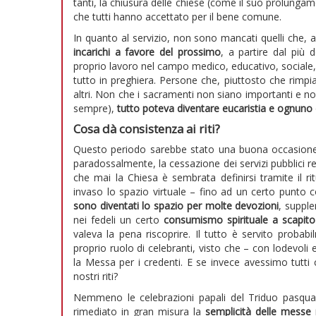
tanti, la chiusura delle chiese (come il suo prolunga
che tutti hanno accettato per il bene comune.
In quanto al servizio, non sono mancati quelli che,
incarichi a favore del prossimo
, a partire dal più
proprio lavoro nel campo medico, educativo, sociale,
tutto in preghiera. Persone che, piuttosto che rimpia
altri. Non che i sacramenti non siano importanti e n
sempre),
tutto poteva diventare eucaristia e ognuno di
Cosa dà consistenza ai riti?
Questo periodo sarebbe stato una buona occasione p
paradossalmente, la cessazione dei servizi pubblici re
che mai la Chiesa è sembrata definirsi tramite il ri
invaso lo spazio virtuale – fino ad un certo punto 
sono diventati lo spazio per molte devozioni
, supple
nei fedeli un certo
consumismo spirituale a scapito 
valeva la pena riscoprire. Il tutto è servito probab
proprio ruolo di celebranti, visto che – con lodevoli 
la Messa per i credenti. E se invece avessimo tutti c
nostri riti?
Nemmeno le celebrazioni papali del Triduo pasqual
rimediato in gran misura la
semplicità delle messe