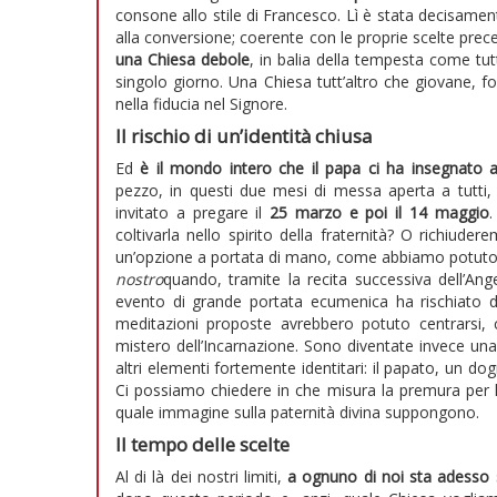
consone allo stile di Francesco. Lì è stata decisament
alla conversione; coerente con le proprie scelte prec
una Chiesa debole
, in balia della tempesta come tu
singolo giorno. Una Chiesa tutt’altro che giovane, fo
nella fiducia nel Signore.
Il rischio di un’identità chiusa
Ed
è il mondo intero che il papa ci ha insegnato 
pezzo, in questi due mesi di messa aperta a tutti,
invitato a pregare il
25 marzo e poi il 14 maggio
.
coltivarla nello spirito della fraternità? O richiud
un’opzione a portata di mano, come abbiamo potuto 
nostro
quando, tramite la recita successiva dell’Ang
evento di grande portata ecumenica ha rischiato di
meditazioni proposte avrebbero potuto centrarsi, c
mistero dell’Incarnazione. Sono diventate invece una
altri elementi fortemente identitari: il papato, un d
Ci possiamo chiedere in che misura la premura per la
quale immagine sulla paternità divina suppongono.
Il tempo delle scelte
Al di là dei nostri limiti,
a ognuno di noi sta adesso s