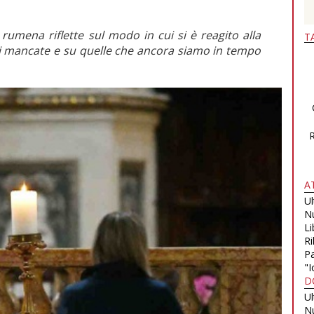
rumena riflette sul modo in cui si è reagito alla
T
oni mancate e su quelle che ancora siamo in tempo
A
U
N
Li
Ri
Pa
"I
D
U
N