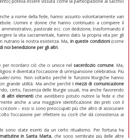
mento) poteva essere vissuta come la partecipazione ai sacrifici
 anche a nome della fede, hanno assunto volontariamente vari
 debole. Uomini e donne che hanno continuato a compiere il
 amministrativo, pastorale ecc. con dedizione, trasformando il
ngere la vita sacramentale, hanno dato la propria vita per gli
on nutrano la nostra esistenza. Ma,
in queste condizioni
(come
 noi benedizione per gli altri
.
er ricordarci ciò che ci unisce nel
sacerdozio comune
. Ma,
ligiosi è diventata l’occasione di un’espansione celebrativa. Più
tuale/-ismo. Non soltanto perché le funzioni liturgiche hanno
con grande utilità. Ma anche perché
i mezzi di comunicazione
ndo, certo, l’assenza delle liturgie usuali, ma anche favorendo
di altri elementi
che avrebbero potuto nutrire la fede e che
ilmente anche a una maggiore identificazione dei preti con il
eccezioni – essi si sono preoccupati più che altro di assicurare
olto l’occasione per riflettere su cos’è che dà consistenza ai
e sono state esenti da un certo ritualismo. Per fortuna ha
 mattutine in Santa Marta
, che sono sembrate più delle altre