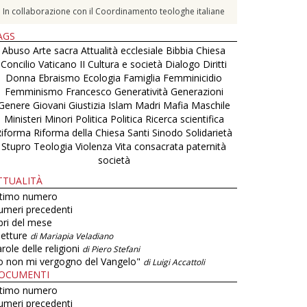
In collaborazione con il Coordinamento teologhe italiane
AGS
Abuso
Arte sacra
Attualità ecclesiale
Bibbia
Chiesa
Concilio Vaticano II
Cultura e società
Dialogo
Diritti
Donna
Ebraismo
Ecologia
Famiglia
Femminicidio
Femminismo
Francesco
Generatività
Generazioni
Genere
Giovani
Giustizia
Islam
Madri
Mafia
Maschile
Ministeri
Minori
Politica
Politica
Ricerca scientifica
Riforma
Riforma della Chiesa
Santi
Sinodo
Solidarietà
Stupro
Teologia
Violenza
Vita consacrata
paternità
società
TTUALITÀ
ltimo numero
umeri precedenti
bri del mese
letture
di Mariapia Veladiano
role delle religioni
di Piero Stefani
o non mi vergogno del Vangelo"
di Luigi Accattoli
OCUMENTI
ltimo numero
umeri precedenti