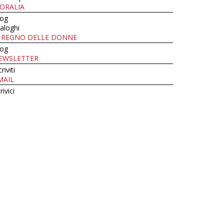
ORALIA
log
aloghi
L REGNO DELLE DONNE
log
EWSLETTER
criviti
MAIL
rivici