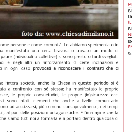
M
B
Di
I
B
N
Is
 come persone e come comunità. Lo abbiamo sperimentato in
E
io ha manifestato una certa bravura o trovato un modo di
Sc
paure (individuali o collettive) si sono presto o tardi svegliati.
e negli altri un rinforzamento di certe inclinazioni e
ati in ogni caso
provocati a riconoscere i contrasti che ci
e l’intera società,
anche la Chiesa in questo periodo si è
vata a confronto con sé stessa
; ha manifestato le proprie
sce, le proprie consuetudini, le proprie (in)sicurezze ecc.
sti sono infatti elementi che anche a livello comunitario
dono ad acutizzarsi, più o meno consapevolmente, nei tempi
icili, al pari delle posizioni antagonistiche. E l’immagine che la
ché siamo tutti noi a formarla e a portarci dentro qualcosa di