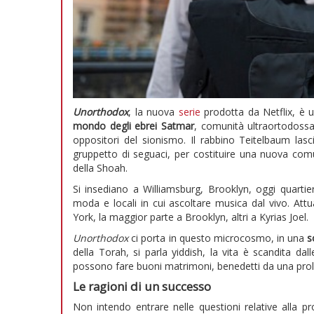
Unorthodox
, la nuova
serie
prodotta da Netflix, è u
mondo degli ebrei Satmar
, comunità ultraortodossa
oppositori del sionismo. Il rabbino Teitelbaum la
gruppetto di seguaci, per costituire una nuova comun
della Shoah.
Si insediano a Williamsburg, Brooklyn, oggi quartiere
moda e locali in cui ascoltare musica dal vivo. At
York, la maggior parte a Brooklyn, altri a Kyrias Joel.
Unorthodox
ci porta in questo microcosmo, in una
s
della Torah, si parla yiddish, la vita è scandita dal
possono fare buoni matrimoni, benedetti da una pro
Le ragioni di un successo
Non intendo entrare nelle questioni relative alla pr