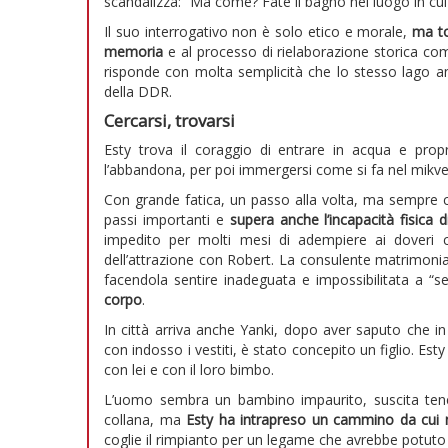
scandalizza: “Ma come? Fate il bagno nel luogo in cui f
Il suo interrogativo non è solo etico e morale,
ma to
memoria
e al processo di rielaborazione storica co
risponde con molta semplicità che lo stesso lago an
della DDR.
Cercarsi, trovarsi
Esty trova il coraggio di entrare in acqua e propr
l’abbandona, per poi immergersi come si fa nel mikveh,
Con grande fatica, un passo alla volta, ma sempre 
passi importanti e
supera anche l’incapacità fisic
impedito per molti mesi di adempiere ai doveri c
dell’attrazione con Robert. La consulente matrimonia
facendola sentire inadeguata e impossibilitata a “se
corpo
.
In città arriva anche Yanki, dopo aver saputo che in 
con indosso i vestiti, è stato concepito un figlio. Est
con lei e con il loro bimbo.
L’uomo sembra un bambino impaurito, suscita tene
collana, ma
Esty ha intrapreso un cammino da cui n
coglie il rimpianto per un legame che avrebbe potuto