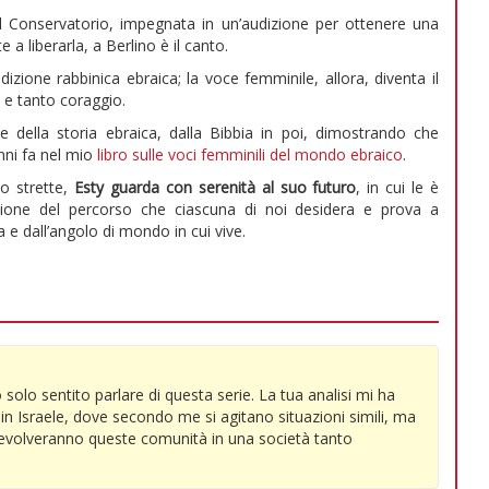
el Conservatorio, impegnata in un’audizione per ottenere una
 a liberarla, a Berlino è il canto.
dizione rabbinica ebraica; la voce femminile, allora, diventa il
a e tanto coraggio.
 della storia ebraica, dalla Bibbia in poi, dimostrando che
nni fa nel mio
libro sulle voci femminili del mondo ebraico
.
no strette,
Esty guarda con serenità al suo futuro
, in cui le è
zione del percorso che ciascuna di noi desidera e prova a
 e dall’angolo di mondo in cui vive.
olo sentito parlare di questa serie. La tua analisi mi ha
 in Israele, dove secondo me si agitano situazioni simili, ma
 evolveranno queste comunità in una società tanto