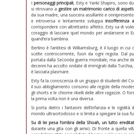
I
personaggi principali
, Esty e Yanki Shapiro, sono due
si ritrovano a
gestire un matrimonio carico di aspett
da sua madre, una suocera assillante e onnipresente.
e introversa e lentamente sviluppa
insofferenza a
corrispondere con altrettanto affetto. Esty sa di voler
coraggio di lasciare quel mondo per andarsene in Eu
quand’era bambina.
Berlino è l’antitesi di Williamsburg, è il luogo in cu
scelte controcorrente, fuori da ogni regola. Dal pu
portata dalla Seconda guerra mondiale, ma anche della 
decenni ha accolto ondate di immigrati dalla Turchia, d
è lasciata plasmare.
Esty fa la conoscenza di un gruppo di studenti del Co
il suo abbigliamento consono alle regole della modest
gli shorts e le chiome ribelli delle altre ragazze. O f
la prima volta non è una diversa.
Si porta dietro i fantasmi dell’infanzia e le rigidit
mondo ultraortodosso e si limita a spiegare la sua fu
Su di lei pesa l’ombra della Shoah, un lutto eredita
durante una gita con gli amici. Di fronte a quella vil