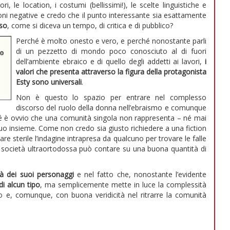
i, le location, i costumi (bellissimi!), le scelte linguistiche e
sioni negative e credo che il punto interessante sia esattamente
sso
, come si diceva un tempo, di critica e di pubblico?
Perché è molto onesto e vero, e perché nonostante parli
di un pezzetto di mondo poco conosciuto al di fuori
dell’ambiente ebraico e di quello degli addetti ai lavori,
i
valori che presenta attraverso la figura della protagonista
Esty sono universali
.
Non è questo lo spazio per entrare nel complesso
discorso del ruolo della donna nell’ebraismo e comunque
hé è ovvio che una comunità singola non rappresenta – né mai
 suo insieme. Come non credo sia giusto richiedere a una fiction
re sterile l’indagine intrapresa da qualcuno per trovare le falle
a società ultraortodossa può contare su una buona quantità di
à dei suoi personaggi
e nel fatto che, nonostante l’evidente
di alcun tipo
, ma semplicemente mette in luce la complessità
to e, comunque, con buona veridicità nel ritrarre la comunità