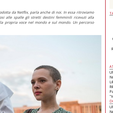
rodotta da Netflix, parla anche di noi. In essa ritroviamo
T
si alle spalle gli stretti destini femminili ricevuti alla
ella propria voce nel mondo e sul mondo. Un percorso
A
U
N
Li
Ri
Pa
"I
D
U
N