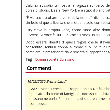
L’ultimo episodio ci mostra la ragazza sul palco d
borsa di studio. E se a New York era stato il pianoforte
“È vietato ascoltare la voce della donna”, dice la tra
simbolo di quella libertà che si ottiene solo con fatic
Esty eleva la propria voce, come tante altre donne
davvero “la voce è tutto”, come scrivevo un paio di a
Dopo essersi liberata di quelle regole che le stava
consentito sentirsi donna a modo suo, nell’evolu
compiere, a prescindere dalla società di appartenenza
Tag
Donna
società
Ebraismo
Commenti
16/05/2020 Bruna Laudi
Grazie Maria Teresa. Purtroppo non ho Netfix e ho s
riportato alla parte di famiglia ortodossa che abita
nessuno ne parla. Sono curiosa di sapere come si
complessa.