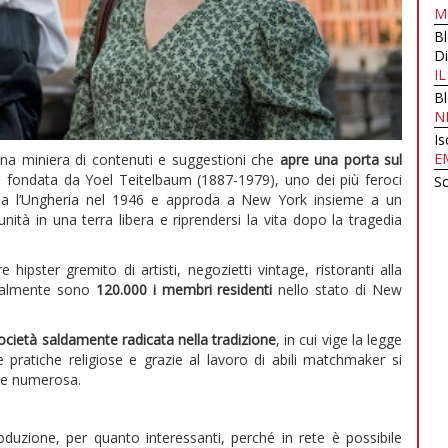
M
B
Di
I
B
N
Is
E
na miniera di contenuti e suggestioni che
apre una porta sul
 fondata da Yoel Teitelbaum (1887-1979), uno dei più feroci
Sc
scia l’Ungheria nel 1946 e approda a New York insieme a un
ità in una terra libera e riprendersi la vita dopo la tragedia
 hipster gremito di artisti, negozietti vintage, ristoranti alla
tualmente sono
120.000 i membri residenti
nello stato di New
ocietà saldamente radicata nella tradizione
, in cui vige la legge
le pratiche religiose e grazie al lavoro di abili matchmaker si
le numerosa.
oduzione, per quanto interessanti, perché in rete è possibile