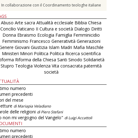
In collaborazione con il Coordinamento teologhe italiane
AGS
Abuso
Arte sacra
Attualità ecclesiale
Bibbia
Chiesa
Concilio Vaticano II
Cultura e società
Dialogo
Diritti
Donna
Ebraismo
Ecologia
Famiglia
Femminicidio
Femminismo
Francesco
Generatività
Generazioni
Genere
Giovani
Giustizia
Islam
Madri
Mafia
Maschile
Ministeri
Minori
Politica
Politica
Ricerca scientifica
Riforma
Riforma della Chiesa
Santi
Sinodo
Solidarietà
Stupro
Teologia
Violenza
Vita consacrata
paternità
società
TTUALITÀ
ltimo numero
umeri precedenti
bri del mese
letture
di Mariapia Veladiano
role delle religioni
di Piero Stefani
o non mi vergogno del Vangelo"
di Luigi Accattoli
OCUMENTI
ltimo numero
umeri precedenti