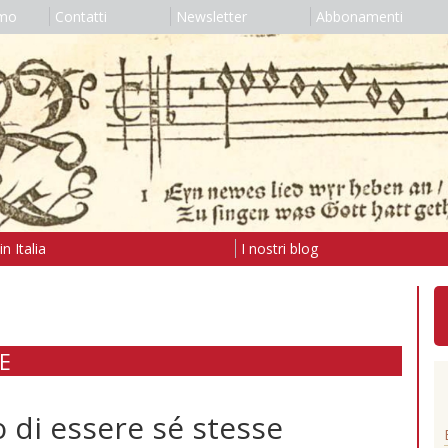
amo
Contatti
Newsletter
Abbonamenti
n Italia
I nostri blog
E
 di essere sé stesse