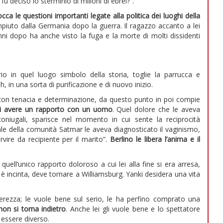
u deciso lo sterminio di milioni di ebrei?”.
cca le questioni importanti legate alla politica dei luoghi della
mpiuto dalla Germania dopo la guerra. Il ragazzo accanto a lei
ni dopo ha anche visto la fuga e la morte di molti dissidenti
io in quel luogo simbolo della storia, toglie la parrucca e
 in una sorta di purificazione e di nuovo inizio.
con tenacia e determinazione, da questo punto in poi compie
a di avere un rapporto con un uomo
. Quel dolore che le aveva
oniugali, sparisce nel momento in cui sente la reciprocità
le della comunità Satmar le aveva diagnosticato il vaginismo,
rvire da recipiente per il marito”.
Berlino le libera l’anima e il
quell’unico rapporto doloroso a cui lei alla fine si era arresa,
y è incinta, deve tornare a Williamsburg. Yanki desidera una vita
rezza; le vuole bene sul serio, le ha perfino comprato una
on si torna indietro
. Anche lei gli vuole bene e lo spettatore
 essere diverso.