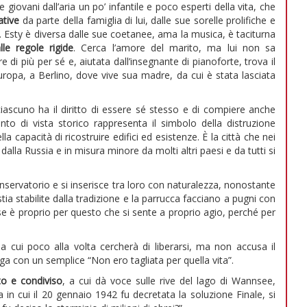
 giovani dall’aria un po’ infantile e poco esperti della vita, che
ative
da parte della famiglia di lui, dalle sue sorelle prolifiche e
 Esty è diversa dalle sue coetanee, ama la musica, è taciturna
lle regole rigide
. Cerca l’amore del marito, ma lui non sa
e di più per sé e, aiutata dall’insegnante di pianoforte, trova il
ropa, a Berlino, dove vive sua madre, da cui è stata lasciata
i ciascuno ha il diritto di essere sé stesso e di compiere anche
nto di vista storico rappresenta il simbolo della distruzione
capacità di ricostruire edifici ed esistenze. È la città che nei
alla Russia e in misura minore da molti altri paesi e da tutti si
nservatorio e si inserisce tra loro con naturalezza, nonostante
ia stabilite dalla tradizione e la parrucca facciano a pugni con
orse è proprio per questo che si sente a proprio agio, perché per
à da cui poco alla volta cercherà di liberarsi, ma non accusa il
ga con un semplice “Non ero tagliata per quella vita”.
to e condiviso
, a cui dà voce sulle rive del lago di Wannsee,
la in cui il 20 gennaio 1942 fu decretata la soluzione Finale, si