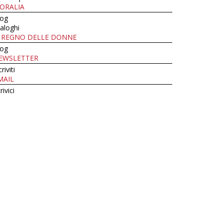
ORALIA
log
aloghi
L REGNO DELLE DONNE
log
EWSLETTER
criviti
MAIL
rivici