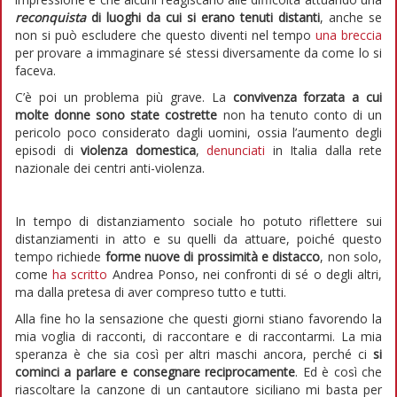
reconquista
di luoghi da cui si erano tenuti distanti
, anche se
non si può escludere che questo diventi nel tempo
una breccia
per provare a immaginare sé stessi diversamente da come lo si
faceva.
C’è poi un problema più grave. La
convivenza forzata a cui
molte donne sono state costrette
non ha tenuto conto di un
pericolo poco considerato dagli uomini, ossia l’aumento degli
episodi di
violenza domestica
,
denunciati
in Italia dalla rete
nazionale dei centri anti-violenza.
In tempo di distanziamento sociale ho potuto riflettere sui
distanziamenti in atto e su quelli da attuare, poiché questo
tempo richiede
forme nuove di prossimità e distacco
, non solo,
come
ha scritto
Andrea Ponso, nei confronti di sé o degli altri,
ma dalla pretesa di aver compreso tutto e tutti.
Alla fine ho la sensazione che questi giorni stiano favorendo la
mia voglia di racconti, di raccontare e di raccontarmi. La mia
speranza è che sia così per altri maschi ancora, perché ci
si
cominci a parlare e consegnare reciprocamente
. Ed è così che
riascoltare la canzone di un cantautore siciliano mi basta per