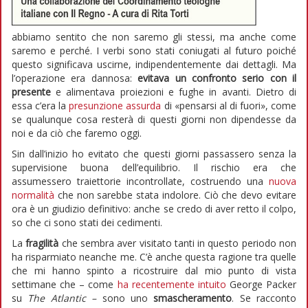
abbiamo sentito che non saremo gli stessi, ma anche come
saremo e perché. I verbi sono stati coniugati al futuro poiché
questo significava uscirne, indipendentemente dai dettagli. Ma
l’operazione era dannosa:
evitava un confronto serio con il
presente
e alimentava proiezioni e fughe in avanti. Dietro di
essa c’era la
presunzione assurda
di «pensarsi al di fuori», come
se qualunque cosa resterà di questi giorni non dipendesse da
noi e da ciò che faremo oggi.
Sin dall’inizio ho evitato che questi giorni passassero senza la
supervisione buona dell’equilibrio. Il rischio era che
assumessero traiettorie incontrollate, costruendo una
nuova
normalità
che non sarebbe stata indolore. Ciò che devo evitare
ora è un giudizio definitivo: anche se credo di aver retto il colpo,
so che ci sono stati dei cedimenti.
La
fragilità
che sembra aver visitato tanti in questo periodo non
ha risparmiato neanche me. C’è anche questa ragione tra quelle
che mi hanno spinto a ricostruire dal mio punto di vista
settimane che – come
ha recentemente intuito
George Packer
su
The Atlantic –
sono uno
smascheramento
. Se racconto