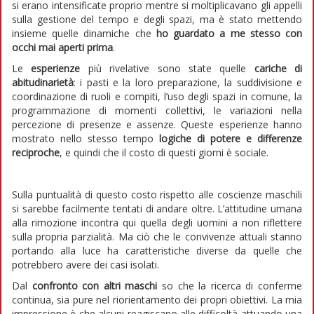
si erano intensificate proprio mentre si moltiplicavano gli appelli
sulla gestione del tempo e degli spazi, ma è stato mettendo
insieme quelle dinamiche che
ho guardato a me stesso con
occhi mai aperti prima
.
Le
esperienze
più rivelative sono state quelle
cariche di
abitudinarietà
: i pasti e la loro preparazione, la suddivisione e
coordinazione di ruoli e compiti, l’uso degli spazi in comune, la
programmazione di momenti collettivi, le variazioni nella
percezione di presenze e assenze. Queste esperienze hanno
mostrato nello stesso tempo
logiche di potere e differenze
reciproche
, e quindi che il costo di questi giorni è sociale.
Sulla puntualità di questo costo rispetto alle coscienze maschili
si sarebbe facilmente tentati di andare oltre. L’attitudine umana
alla rimozione incontra qui quella degli uomini a non riflettere
sulla propria parzialità. Ma ciò che le convivenze attuali stanno
portando alla luce ha caratteristiche diverse da quelle che
potrebbero avere dei casi isolati.
Dal
confronto con altri maschi
so che la ricerca di conferme
continua, sia pure nel riorientamento dei propri obiettivi. La mia
impressione è che alcuni reagiscano alle difficoltà attuando una