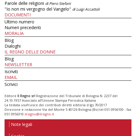
Parole delle religioni
di Piero Stefani
"Io non mi vergogno del Vangelo"
di Luigi Accattoli
DOCUMENTI
Ultimo numero
Numeri precedenti
MORALIA
Blog
Dialoghi
IL REGNO DELLE DONNE
Blog
NEWSLETTER
Iscriviti
EMAIL
Scrivici
Editore
Il Regno srl
Registrazione del Tribunale di Bologna N. 2237 del
24.10.1957 Associato all’Unione Stampa Periodica Italiana
La testata usufruisce dei contributi diretti editoria d.lgs 70/2017
Direzione e redazione Via del Monte 5 40126 Bologna (Bo) tel 051 0956100 - fax
051 0956310
ilregno@ilregno.it
Note legali