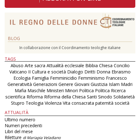
BLOG
In collaborazione con il Coordinamento teologhe italiane
TAGS
Abuso
Arte sacra
Attualità ecclesiale
Bibbia
Chiesa
Concilio
Vaticano II
Cultura e società
Dialogo
Diritti
Donna
Ebraismo
Ecologia
Famiglia
Femminicidio
Femminismo
Francesco
Generatività
Generazioni
Genere
Giovani
Giustizia
Islam
Madri
Mafia
Maschile
Ministeri
Minori
Politica
Politica
Ricerca
scientifica
Riforma
Riforma della Chiesa
Santi
Sinodo
Solidarietà
Stupro
Teologia
Violenza
Vita consacrata
paternità
società
ATTUALITÀ
Ultimo numero
Numeri precedenti
Libri del mese
Riletture
di Mariapia Veladiano