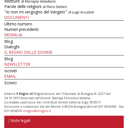
Riletture
di Mariapia Veladiano
Parole delle religioni
di Piero Stefani
"Io non mi vergogno del Vangelo"
di Luigi Accattoli
DOCUMENTI
Ultimo numero
Numeri precedenti
MORALIA
Blog
Dialoghi
IL REGNO DELLE DONNE
Blog
NEWSLETTER
Iscriviti
EMAIL
Scrivici
Editore
Il Regno srl
Registrazione del Tribunale di Bologna N. 2237 del
24.10.1957 Associato all’Unione Stampa Periodica Italiana
La testata usufruisce dei contributi diretti editoria d.lgs 70/2017
Direzione e redazione Via del Monte 5 40126 Bologna (Bo) tel 051 0956100 - fax
051 0956310
ilregno@ilregno.it
Note legali