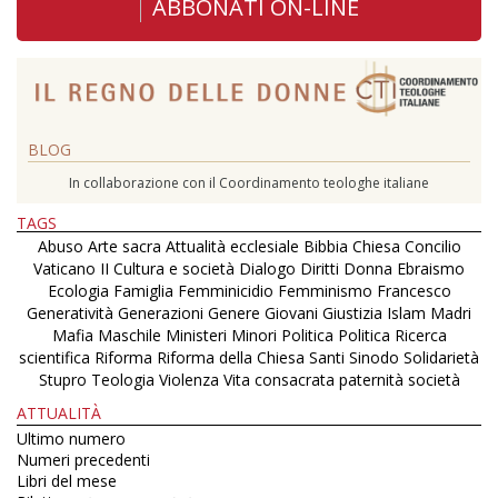
ABBONATI ON-LINE
BLOG
In collaborazione con il Coordinamento teologhe italiane
TAGS
Abuso
Arte sacra
Attualità ecclesiale
Bibbia
Chiesa
Concilio
Vaticano II
Cultura e società
Dialogo
Diritti
Donna
Ebraismo
Ecologia
Famiglia
Femminicidio
Femminismo
Francesco
Generatività
Generazioni
Genere
Giovani
Giustizia
Islam
Madri
Mafia
Maschile
Ministeri
Minori
Politica
Politica
Ricerca
scientifica
Riforma
Riforma della Chiesa
Santi
Sinodo
Solidarietà
Stupro
Teologia
Violenza
Vita consacrata
paternità
società
ATTUALITÀ
Ultimo numero
Numeri precedenti
Libri del mese