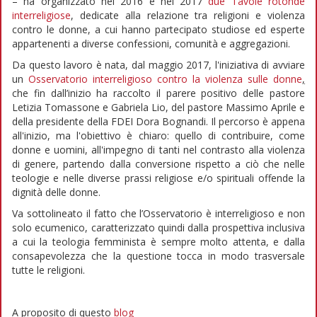
– ha organizzato nel 2016 e nel 2017
due Tavole rotonde
interreligiose
, dedicate alla relazione tra religioni e violenza
contro le donne, a cui hanno partecipato studiose ed esperte
appartenenti a diverse confessioni, comunità e aggregazioni.
Da questo lavoro è nata, dal maggio 2017, l'iniziativa di avviare
un
Osservatorio interreligioso contro la violenza sulle donne
,
che fin dall’inizio ha raccolto il parere positivo delle pastore
Letizia Tomassone e Gabriela Lio, del pastore Massimo Aprile e
della presidente della FDEI Dora Bognandi. Il percorso è appena
all'inizio, ma l'obiettivo è chiaro: quello di contribuire, come
donne e uomini, all'impegno di tanti nel contrasto alla violenza
di genere, partendo dalla conversione rispetto a ciò che nelle
teologie e nelle diverse prassi religiose e/o spirituali offende la
dignità delle donne.
Va sottolineato il fatto che l’Osservatorio è interreligioso e non
solo ecumenico, caratterizzato quindi dalla prospettiva inclusiva
a cui la teologia femminista è sempre molto attenta, e dalla
consapevolezza che la questione tocca in modo trasversale
tutte le religioni.
A proposito di questo
blog