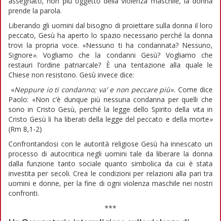
assegnato, non più oggetto della violenza maschile, la donna
prende la parola.
Liberando gli uomini dal bisogno di proiettare sulla donna il loro
peccato, Gesù ha aperto lo spazio necessario perché la donna
trovi la propria voce. «Nessuno ti ha condannata? Nessuno,
Signore
»
. Vogliamo che la condanni Gesù? Vogliamo che
restauri l’ordine patriarcale? È una tentazione alla quale le
Chiese non resistono. Gesù invece dice:
«
Neppure io ti condanno; va’ e non peccare più».
Come dice
Paolo: «Non c’è dunque più nessuna condanna per quelli che
sono in Cristo Gesù, perché la legge dello Spirito della vita in
Cristo Gesù li ha liberati della legge del peccato e della morte
»
(Rm 8,1-2)
Confrontandosi con le autorità religiose Gesù ha innescato un
processo di autocritica negli uomini tale da liberare la donna
dalla funzione tanto sociale quanto simbolica da cui è stata
investita per secoli. Crea le condizioni per relazioni alla pari tra
uomini e donne, per la fine di ogni violenza maschile nei nostri
confronti.
***