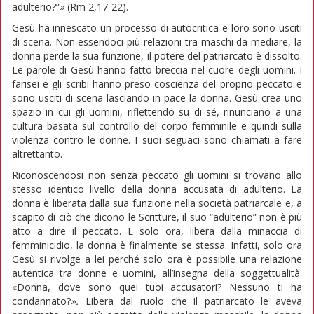
adulterio?”
»
(Rm 2,17-22).
Gesù ha innescato un processo di autocritica e loro sono usciti
di scena. Non essendoci più relazioni tra maschi da mediare, la
donna perde la sua funzione, il potere del patriarcato è dissolto.
Le parole di Gesù hanno fatto breccia nel cuore degli uomini. I
farisei e gli scribi hanno preso coscienza del proprio peccato e
sono usciti di scena lasciando in pace la donna. Gesù crea uno
spazio in cui gli uomini, riflettendo su di sé, rinunciano a una
cultura basata sul controllo del corpo femminile e quindi sulla
violenza contro le donne. I suoi seguaci sono chiamati a fare
altrettanto.
Riconoscendosi non senza peccato gli uomini si trovano allo
stesso identico livello della donna accusata di adulterio. La
donna è liberata dalla sua funzione nella società patriarcale e, a
scapito di ciò che dicono le Scritture, il suo “adulterio” non è più
atto a dire il peccato. E solo ora, libera dalla minaccia di
femminicidio, la donna è finalmente se stessa. Infatti, solo ora
Gesù si rivolge a lei perché solo ora è possibile una relazione
autentica tra donne e uomini, all’insegna della soggettualità.
«Donna, dove sono quei tuoi accusatori? Nessuno ti ha
condannato?
».
Libera dal ruolo che il patriarcato le aveva