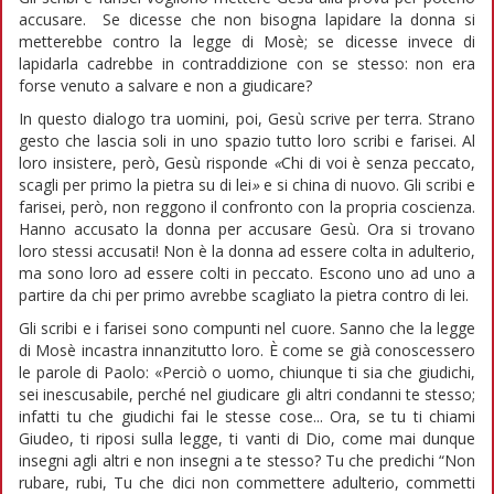
accusare. Se dicesse che non bisogna lapidare la donna si
metterebbe contro la legge di Mosè; se dicesse invece di
lapidarla cadrebbe in contraddizione con se stesso: non era
forse venuto a salvare e non a giudicare?
In questo dialogo tra uomini, poi, Gesù scrive per terra. Strano
gesto che lascia soli in uno spazio tutto loro scribi e farisei. Al
loro insistere, però, Gesù risponde
«
Chi di voi è senza peccato,
scagli per primo la pietra su di lei
»
e si china di nuovo. Gli scribi e
farisei, però, non reggono il confronto con la propria coscienza.
Hanno accusato la donna per accusare Gesù. Ora si trovano
loro stessi accusati! Non è la donna ad essere colta in adulterio,
ma sono loro ad essere colti in peccato. Escono uno ad uno a
partire da chi per primo avrebbe scagliato la pietra contro di lei.
Gli scribi e i farisei sono compunti nel cuore. Sanno che la legge
di Mosè incastra innanzitutto loro. È come se già conoscessero
le parole di Paolo: «Perciò o uomo, chiunque ti sia che giudichi,
sei inescusabile, perché nel giudicare gli altri condanni te stesso;
infatti tu che giudichi fai le stesse cose... Ora, se tu ti chiami
Giudeo, ti riposi sulla legge, ti vanti di Dio, come mai dunque
insegni agli altri e non insegni a te stesso? Tu che predichi “Non
rubare, rubi, Tu che dici non commettere adulterio, commetti