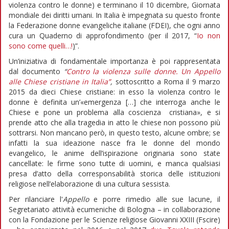
violenza contro le donne) e terminano il 10 dicembre, Giornata
mondiale dei diritti umani. In Italia è impegnata su questo fronte
la Federazione donne evangeliche italiane (FDEI), che ogni anno
cura un Quaderno di approfondimento (per il 2017, “
Io non
sono come quelli…!
)
”.
Un’iniziativa di fondamentale importanza è poi rappresentata
dal documento
“
Contro la violenza sulle donne. Un Appello
alle Chiese cristiane in Italia”
,
sottoscritto a Roma il 9 marzo
2015 da dieci Chiese cristiane: in esso la violenza contro le
donne è definita un’«emergenza […] che interroga anche le
Chiese e pone un problema alla coscienza cristiana», e si
prende atto che alla tragedia in atto le chiese non possono più
sottrarsi. Non mancano però, in questo testo, alcune ombre; se
infatti la sua ideazione nasce fra le donne del mondo
evangelico, le anime dell’ispirazione originaria sono state
cancellate: le firme sono tutte di uomini, e manca qualsiasi
presa d’atto della corresponsabilità storica delle istituzioni
religiose nell’elaborazione di una cultura sessista.
Per rilanciare l'
Appello
e porre rimedio alle sue lacune, il
Segretariato attività ecumeniche di Bologna – in collaborazione
con la Fondazione per le Scienze religiose Giovanni XXIII (Fscire)