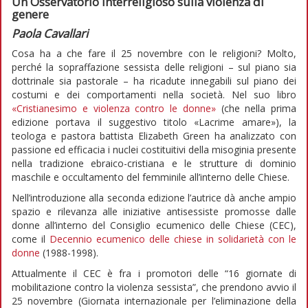
Un Osservatorio interreligioso sulla violenza di
genere
Paola Cavallari
Cosa ha a che fare il 25 novembre con le religioni? Molto,
perché la sopraffazione sessista delle religioni – sul piano sia
dottrinale sia pastorale – ha ricadute innegabili sul piano dei
costumi e dei comportamenti nella società. Nel suo libro
«Cristianesimo e violenza contro le donne»
(che nella prima
edizione portava il suggestivo titolo «Lacrime amare»), la
teologa e pastora battista Elizabeth Green ha analizzato con
passione ed efficacia i nuclei costituitivi della misoginia presente
nella tradizione ebraico-cristiana e le strutture di dominio
maschile e occultamento del femminile all’interno delle Chiese.
Nell’introduzione alla seconda edizione l’autrice dà anche ampio
spazio e rilevanza alle iniziative antisessiste promosse dalle
donne all’interno del Consiglio ecumenico delle Chiese (CEC),
come il
Decennio ecumenico delle chiese in solidarietà con le
donne
(1988-1998).
Attualmente il CEC è fra i promotori delle “16 giornate di
mobilitazione contro la violenza sessista”, che prendono avvio il
25 novembre (Giornata internazionale per l’eliminazione della