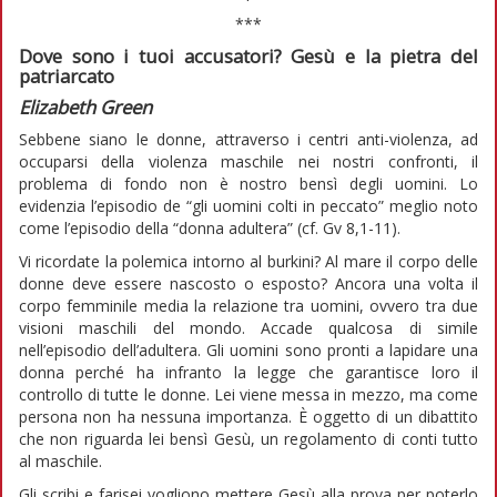
***
Dove sono i tuoi accusatori? Gesù e la pietra del
patriarcato
Elizabeth Green
Sebbene siano le donne, attraverso i centri anti-violenza, ad
occuparsi della violenza maschile nei nostri confronti, il
problema di fondo non è nostro bensì degli uomini. Lo
evidenzia l’episodio de “gli uomini colti in peccato” meglio noto
come l’episodio della “donna adultera” (cf. Gv 8,1-11).
Vi ricordate la polemica intorno al burkini? Al mare il corpo delle
donne deve essere nascosto o esposto? Ancora una volta il
corpo femminile media la relazione tra uomini, ovvero tra due
visioni maschili del mondo. Accade qualcosa di simile
nell’episodio dell’adultera. Gli uomini sono pronti a lapidare una
donna perché ha infranto la legge che garantisce loro il
controllo di tutte le donne. Lei viene messa in mezzo, ma come
persona non ha nessuna importanza. È oggetto di un dibattito
che non riguarda lei bensì Gesù, un regolamento di conti tutto
al maschile.
Gli scribi e farisei vogliono mettere Gesù alla prova per poterlo