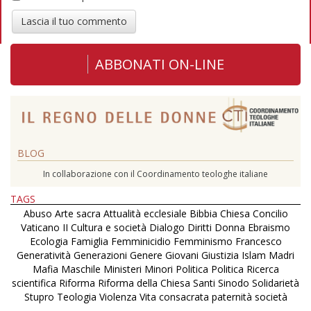
Lascia il tuo commento
ABBONATI ON-LINE
BLOG
In collaborazione con il Coordinamento teologhe italiane
TAGS
Abuso
Arte sacra
Attualità ecclesiale
Bibbia
Chiesa
Concilio
Vaticano II
Cultura e società
Dialogo
Diritti
Donna
Ebraismo
Ecologia
Famiglia
Femminicidio
Femminismo
Francesco
Generatività
Generazioni
Genere
Giovani
Giustizia
Islam
Madri
Mafia
Maschile
Ministeri
Minori
Politica
Politica
Ricerca
scientifica
Riforma
Riforma della Chiesa
Santi
Sinodo
Solidarietà
Stupro
Teologia
Violenza
Vita consacrata
paternità
società