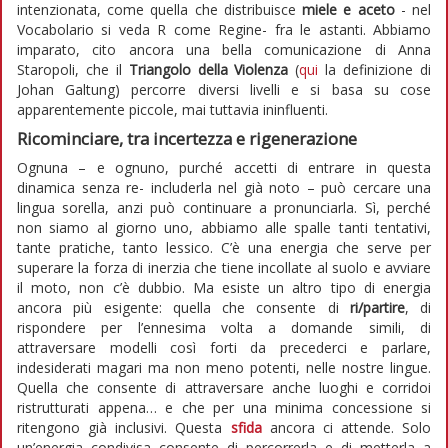
intenzionata, come quella che distribuisce
miele e aceto
- nel
Vocabolario si veda R come Regine- fra le astanti. Abbiamo
imparato, cito ancora una bella comunicazione di Anna
Staropoli, che il
Triangolo della Violenza
(
qui
la definizione di
Johan Galtung) percorre diversi livelli e si basa su cose
apparentemente piccole, mai tuttavia ininfluenti.
Ricominciare, tra incertezza e rigenerazione
Ognuna – e ognuno, purché accetti di entrare in questa
dinamica senza re- includerla nel già noto – può cercare una
lingua sorella, anzi può continuare a pronunciarla. Sì, perché
non siamo al giorno uno, abbiamo alle spalle tanti tentativi,
tante pratiche, tanto lessico. C’è una energia che serve per
superare la forza di inerzia che tiene incollate al suolo e avviare
il moto, non c’è dubbio. Ma esiste un altro tipo di energia
ancora più esigente: quella che consente di
ri/partire
, di
rispondere per l’ennesima volta a domande simili, di
attraversare modelli così forti da precederci e parlare,
indesiderati magari ma non meno potenti, nelle nostre lingue.
Quella che consente di attraversare anche luoghi e corridoi
ristrutturati appena… e che per una minima concessione si
ritengono già inclusivi. Questa
sfida
ancora ci attende. Solo
un’energia condivisa consente di percorrerla e di metterla a