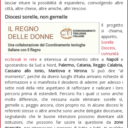
lasciar intuire la possibilità di espandersi, coinvolgendo altre
città, altre chiese, altre amiche, altri Vescovi.
Diocesi sorelle, non gemelle
Il progetto
si chiama,
appunto,
Sorelle
Diocesi,
comunità
ecclesiali in rete
e interessa al momento oltre a
Napoli
e
spostandosi da Sud a Nord,
Palermo, Catania, Reggio Calabria,
Cassano allo Ionio, Mantova e Verona
. Si può dire “al
momento”, perché da diversi luoghi d’Italia arrivano richieste di
informazioni e si manifesta il desiderio di aderire: per adesso i
sette nodi della rete aspettano di rafforzare e radicare i loro
percorsi prima di estenderli. Percorsi fra i quali ci sono anche
molte differenze, che nessuna vuole eliminare: sorelle sì,
gemelle o, peggio ancora, cloni proprio no. In alcune diocesi le
referenti stesse o altre amiche sono anche delegate diocesane,
segnalando che le buone intenzioni possono diventare utili
istituzioni, che possono far uscire la questione da
zone
riservate
, per intersecare i percorsi di tutte e tutti. In qualche