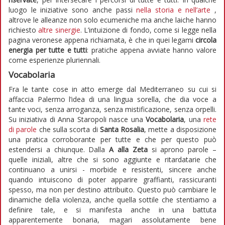
luogo le iniziative sono anche passi
nella storia e nell’arte
,
altrove le alleanze non solo ecumeniche ma anche laiche hanno
richiesto
altre sinergie
. L’intuizione di fondo, come si legge nella
pagina veronese appena richiamata, è che in quei legami
circola
energia per tutte e tutti
: pratiche appena avviate hanno valore
come esperienze pluriennali.
Vocabolaria
Fra le tante cose in atto emerge dal Mediterraneo su cui si
affaccia Palermo l’idea di una lingua sorella, che dia voce a
tante voci, senza arroganza, senza mistificazione, senza orpelli.
Su iniziativa di Anna Staropoli nasce una
Vocabolaria
, una
rete
di parole
che sulla scorta di
Santa Rosalia
, mette a disposizione
una pratica corroborante per tutte e che per questo può
estendersi a chiunque. Dalla
A alla Zeta
si aprono parole –
quelle iniziali, altre che si sono aggiunte e ritardatarie che
continuano a unirsi - morbide e resistenti, sincere anche
quando intuiscono di poter apparire graffianti, rassicuranti
spesso, ma non per destino attribuito. Questo può cambiare le
dinamiche della violenza, anche quella sottile che stentiamo a
definire tale, e si manifesta anche in una battuta
apparentemente bonaria, magari assolutamente bene