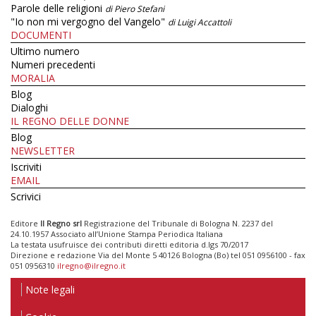
Parole delle religioni
di Piero Stefani
"Io non mi vergogno del Vangelo"
di Luigi Accattoli
DOCUMENTI
Ultimo numero
Numeri precedenti
MORALIA
Blog
Dialoghi
IL REGNO DELLE DONNE
Blog
NEWSLETTER
Iscriviti
EMAIL
Scrivici
Editore
Il Regno srl
Registrazione del Tribunale di Bologna N. 2237 del
24.10.1957 Associato all’Unione Stampa Periodica Italiana
La testata usufruisce dei contributi diretti editoria d.lgs 70/2017
Direzione e redazione Via del Monte 5 40126 Bologna (Bo) tel 051 0956100 - fax
051 0956310
ilregno@ilregno.it
Note legali