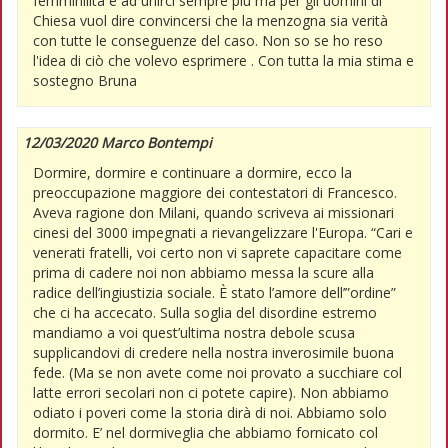
femminilità e ad unirci sempre più ma per gli uomini di
Chiesa vuol dire convincersi che la menzogna sia verità
con tutte le conseguenze del caso. Non so se ho reso
l'idea di ciò che volevo esprimere . Con tutta la mia stima e
sostegno Bruna
12/03/2020 Marco Bontempi
Dormire, dormire e continuare a dormire, ecco la
preoccupazione maggiore dei contestatori di Francesco.
Aveva ragione don Milani, quando scriveva ai missionari
cinesi del 3000 impegnati a rievangelizzare l'Europa. “Cari e
venerati fratelli, voi certo non vi saprete capacitare come
prima di cadere noi non abbiamo messa la scure alla
radice dell’ingiustizia sociale. È stato l’amore dell’”ordine”
che ci ha accecato. Sulla soglia del disordine estremo
mandiamo a voi quest’ultima nostra debole scusa
supplicandovi di credere nella nostra inverosimile buona
fede. (Ma se non avete come noi provato a succhiare col
latte errori secolari non ci potete capire). Non abbiamo
odiato i poveri come la storia dirà di noi. Abbiamo solo
dormito. E’ nel dormiveglia che abbiamo fornicato col