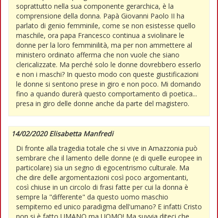
soprattutto nella sua componente gerarchica, è la
comprensione della donna. Papà Giovanni Paolo II ha
parlato di genio femminile, come se non esistesse quello
maschile, ora papa Francesco continua a sviolinare le
donne per la loro femminilità, ma per non ammettere al
ministero ordinato afferma che non vuole che siano
clericalizzate. Ma perché solo le donne dovrebbero esserlo
e non i maschi? In questo modo con queste giustificazioni
le donne si sentono prese in giro e non poco. Mi domando
fino a quando durerà questo comportamento di poetica...
presa in giro delle donne anche da parte del magistero.
14/02/2020 Elisabetta Manfredi
Di fronte alla tragedia totale che si vive in Amazzonia può
sembrare che il lamento delle donne (e di quelle europee in
particolare) sia un segno di egocentrismo culturale. Ma
che dire delle argomentazioni così poco argomentanti,
così chiuse in un circolo di frasi fatte per cui la donna è
sempre la "differente" da questo uomo maschio
sempiterno ed unico paradigma dell'umano? E infatti Cristo
non si è fatto UMANO ma UOMO! Ma suvvia diteci che