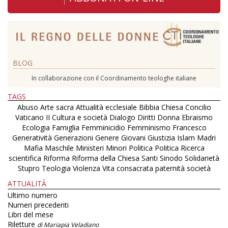
BLOG
In collaborazione con il Coordinamento teologhe italiane
TAGS
Abuso
Arte sacra
Attualità ecclesiale
Bibbia
Chiesa
Concilio
Vaticano II
Cultura e società
Dialogo
Diritti
Donna
Ebraismo
Ecologia
Famiglia
Femminicidio
Femminismo
Francesco
Generatività
Generazioni
Genere
Giovani
Giustizia
Islam
Madri
Mafia
Maschile
Ministeri
Minori
Politica
Politica
Ricerca
scientifica
Riforma
Riforma della Chiesa
Santi
Sinodo
Solidarietà
Stupro
Teologia
Violenza
Vita consacrata
paternità
società
ATTUALITÀ
Ultimo numero
Numeri precedenti
Libri del mese
Riletture
di Mariapia Veladiano