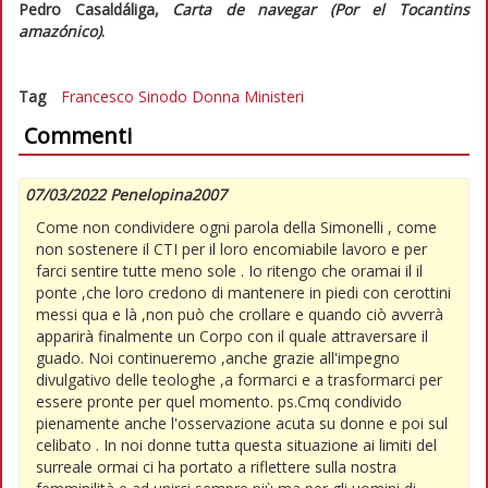
Pedro Casaldáliga
,
Carta de navegar (Por el Tocantins
amazónico)
.
Tag
Francesco
Sinodo
Donna
Ministeri
Commenti
07/03/2022 Penelopina2007
Come non condividere ogni parola della Simonelli , come
non sostenere il CTI per il loro encomiabile lavoro e per
farci sentire tutte meno sole . Io ritengo che oramai il il
ponte ,che loro credono di mantenere in piedi con cerottini
messi qua e là ,non può che crollare e quando ciò avverrà
apparirà finalmente un Corpo con il quale attraversare il
guado. Noi continueremo ,anche grazie all'impegno
divulgativo delle teologhe ,a formarci e a trasformarci per
essere pronte per quel momento. ps.Cmq condivido
pienamente anche l'osservazione acuta su donne e poi sul
celibato . In noi donne tutta questa situazione ai limiti del
surreale ormai ci ha portato a riflettere sulla nostra