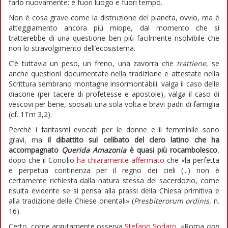
farlo nuovamente: è fuori luogo e fuori tempo.
Non è cosa grave come la distruzione del pianeta, ovvio, ma è
atteggiamento ancora più miope, dal momento che si
tratterebbe di una questione ben più facilmente risolvibile che
non lo stravolgimento dell’ecosistema.
C’è tuttavia un peso, un freno, una zavorra che
trattiene
, se
anche questioni documentate nella tradizione e attestate nella
Scrittura sembrano montagne insormontabili: valga il caso delle
diacone (per tacere di profetesse e apostole), valga il caso di
vescovi per bene, sposati una sola volta e bravi padri di famiglia
(cf. 1Tm 3,2).
Perché i fantasmi evocati per le donne e il femminile sono
gravi, ma
il dibattito sul celibato del clero latino che ha
accompagnato
Querida Amazonia
è quasi più rocambolesco
,
dopo che il Concilio
ha chiaramente affermato
che «la perfetta
e perpetua continenza per il regno dei cieli (...) non è
certamente richiesta dalla natura stessa del sacerdozio, come
risulta evidente se si pensa alla prassi della Chiesa primitiva e
alla tradizione delle Chiese orientali» (
Presbiterorum ordinis
, n.
16).
Certo, come argutamente osserva
Stefano Sodaro
, «Roma
non