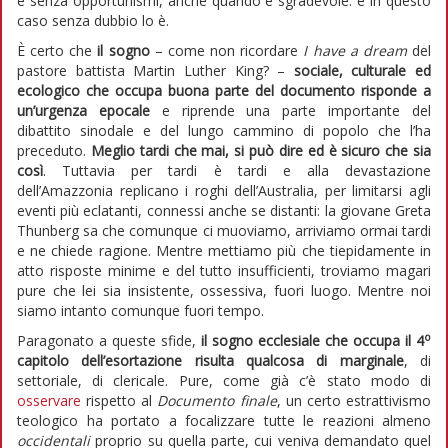
e senza opportunismi, anche quando è sgradevole: e in questo
caso senza dubbio lo è.
È certo che
il sogno
– come non ricordare
I have a dream
del
pastore battista Martin Luther King? –
sociale, culturale ed
ecologico che occupa buona parte del documento risponde a
un’urgenza epocale
e riprende una parte importante del
dibattito sinodale e del lungo cammino di popolo che l’ha
preceduto.
Meglio tardi che mai, si può dire ed è sicuro che sia
così
. Tuttavia per tardi è tardi e alla devastazione
dell’Amazzonia replicano i roghi dell’Australia, per limitarsi agli
eventi più eclatanti, connessi anche se distanti: la giovane Greta
Thunberg sa che comunque ci muoviamo, arriviamo ormai tardi
e ne chiede ragione. Mentre mettiamo più che tiepidamente in
atto risposte minime e del tutto insufficienti, troviamo magari
pure che lei sia insistente, ossessiva, fuori luogo. Mentre noi
siamo intanto comunque fuori tempo.
o
Paragonato a queste sfide,
il sogno ecclesiale che occupa il 4
capitolo dell’esortazione risulta qualcosa di marginale
, di
settoriale, di clericale. Pure, come già c’è stato modo di
osservare
rispetto al
Documento finale
, un certo estrattivismo
teologico ha portato a focalizzare tutte le reazioni almeno
occidentali
proprio su quella parte, cui veniva demandato quel