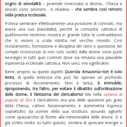
sogno di sinodalità
– piramide rovesciata si diceva... Chiesa e
sinodo sono sinonimi… si ribadiva –
che sembra così remoto
nella pratica ecclesiale.
Poteva sembrare effettivamente una posizione di comodo, ma
aveva una sua plausibilità, perché la comunità cattolica di
quell’enorme territorio mostra in grande tutte le contraddizioni
che si vivono a scala ridotta nel vecchio mondo. Così
reclutamento, formazione e disciplina del clero e questione dei
compiti riconosciuti (e non solo svolti) dalle donne sono punti
nevralgici in tutti quei contesti dove sia rimasta una plausibile
esperienza ecclesiale cattolica. Non unici, ma significativi.
Bene, proprio su questi aspetti
Querida Amazonia
non è solo
lenta
, di quella lentezza che può far sperare un profondo
processo di discernimento. Non è lenta,
è immobile,
riproponendo, tra l’altro, per evitare il dibattito sull’ordinazione
delle donne, il fantasma del clericalismo!
Ma nella
Lettera al
popolo di Dio
il clericalismo era una delle questioni più gravi
della Chiesa, cattivo funzionamento e asimmetria espressi
soprattutto da uomini della sua struttura: assurdo agitarlo
come spauracchio di fronte alla ministerialità delle donne. Si è
già scritto molto su tutto questo, sembra di sprecare energie a