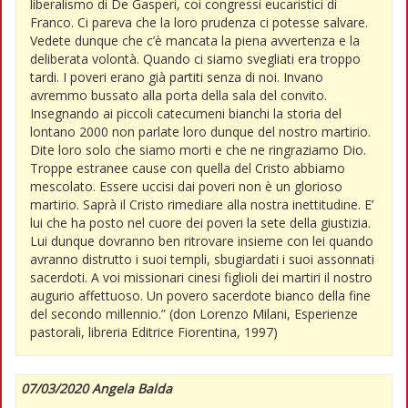
liberalismo di De Gasperi, coi congressi eucaristici di
Franco. Ci pareva che la loro prudenza ci potesse salvare.
Vedete dunque che c’è mancata la piena avvertenza e la
deliberata volontà. Quando ci siamo svegliati era troppo
tardi. I poveri erano già partiti senza di noi. Invano
avremmo bussato alla porta della sala del convito.
Insegnando ai piccoli catecumeni bianchi la storia del
lontano 2000 non parlate loro dunque del nostro martirio.
Dite loro solo che siamo morti e che ne ringraziamo Dio.
Troppe estranee cause con quella del Cristo abbiamo
mescolato. Essere uccisi dai poveri non è un glorioso
martirio. Saprà il Cristo rimediare alla nostra inettitudine. E’
lui che ha posto nel cuore dei poveri la sete della giustizia.
Lui dunque dovranno ben ritrovare insieme con lei quando
avranno distrutto i suoi templi, sbugiardati i suoi assonnati
sacerdoti. A voi missionari cinesi figlioli dei martiri il nostro
augurio affettuoso. Un povero sacerdote bianco della fine
del secondo millennio.” (don Lorenzo Milani, Esperienze
pastorali, libreria Editrice Fiorentina, 1997)
07/03/2020 Angela Balda