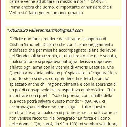
carne e venne ad abitare in mezzo a noi ". " CARNE ".
Prima ancora che uomo, è importante annunziare che il
Verbo si è fatto genere umano, umanità.
17/02/2020 vallesanmartino@gmail.com
Difficile non farsi prendere dal vibrante disappunto di
Cristina Simonelli. Diciamo che con il cannoneggiamento
indefesso che per mesi ha accompagnato la fine dei lavori
del Sinodo sull'Amazzonia, e tutto il resto che ne è venuto,
qualcuno forse si preparava battaglia decisiva dopo aver
affilato ogni arma con la vicenda di Amoris Laetitiae. Che
Querida Amazonia abbia un po' spiazzato la "cagnara" lo si
può, forse lo si deve, comprendere. In effetti ha un po'
spiazzato anche chi, ragionevolmente e con la speranza di
un po' di consapevolezza, si aspettava qualcos'altro. Ci fa
incontrare con i poeti - "solo la poesia, con l'umiltà della
sua voce potrà salvare questo mondo" - (QA, 46), ci
accompagna nel discorso con i sogni ... tutto questo
sembra che apra qualcosa di promettente ... ma è come se
non venisse raccolto. Nel paragrafo "La forza e il dono
delle donne" (QA, cap.4, da 99 a 103) mi sembra salti fuori,