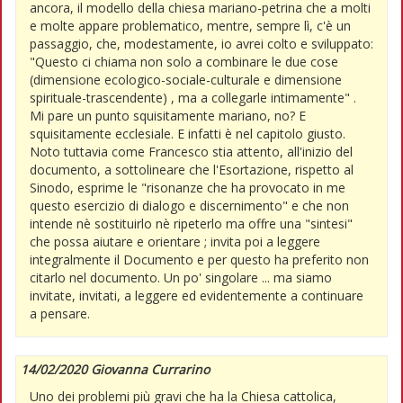
ancora, il modello della chiesa mariano-petrina che a molti
e molte appare problematico, mentre, sempre lì, c'è un
passaggio, che, modestamente, io avrei colto e sviluppato:
"Questo ci chiama non solo a combinare le due cose
(dimensione ecologico-sociale-culturale e dimensione
spirituale-trascendente) , ma a collegarle intimamente" .
Mi pare un punto squisitamente mariano, no? E
squisitamente ecclesiale. E infatti è nel capitolo giusto.
Noto tuttavia come Francesco stia attento, all'inizio del
documento, a sottolineare che l'Esortazione, rispetto al
Sinodo, esprime le "risonanze che ha provocato in me
questo esercizio di dialogo e discernimento" e che non
intende nè sostituirlo nè ripeterlo ma offre una "sintesi"
che possa aiutare e orientare ; invita poi a leggere
integralmente il Documento e per questo ha preferito non
citarlo nel documento. Un po' singolare ... ma siamo
invitate, invitati, a leggere ed evidentemente a continuare
a pensare.
14/02/2020 Giovanna Currarino
Uno dei problemi più gravi che ha la Chiesa cattolica,