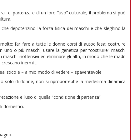
urali di partenza e di un loro “uso” culturale, il problema si può
ltura.
che depotenzino la forza fisica dei maschi e che sleghino la
olte: far fare a tutte le donne corsi di autodifesa; costruire
con uno o più maschi; usare la genetica per “costruire” maschi
 maschi inoffensivi ed eliminare gli altri, in modo che le madri
 li crescano inermi…
rrealistico e – a mio modo di vedere – spaventevole.
do solo di donne, non si riproporrebbe la medesima dinamica
pretazione e l’uso di quella “condizione di partenza”.
i domestici.
bagno.