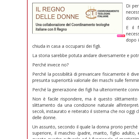
Di per
neces
domini
E il 
neces
dopo i
chiuda in casa a occuparsi dei figli.
La storia sarebbe potuta andare diversamente e pot
Perché invece no?
Perché la possibilità di prevaricare fisicamente è div
presunta superiorità valoriale dei maschi sulle femmi
Perché la generazione dei figli ha ulteriormente co
Non è facile rispondere, ma è questo slittamento d
slittamento da una condizione naturale all’interpr
secoli, instaurato e reiterato il sistema che noi oggi 
delle donne.
Un assunto, secondo il quale la donna prorio perché i
superiore, il maschio (padre, marito, figlio adulto