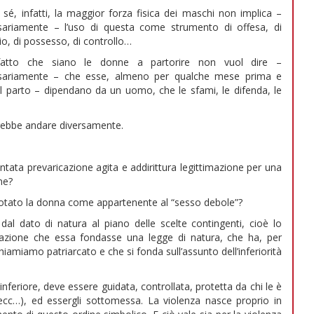
 sé, infatti, la maggior forza fisica dei maschi non implica –
sariamente – l’uso di questa come strumento di offesa, di
o, di possesso, di controllo…
fatto che siano le donne a partorire non vuol dire –
sariamente – che esse, almeno per qualche mese prima e
l parto – dipendano da un uomo, che le sfami, le difenda, le
rebbe andare diversamente.
entata prevaricazione agita e addirittura legittimazione per una
ne?
nnotato la donna come appartenente al “sesso debole”?
al dato di natura al piano delle scelte contingenti, cioè lo
etazione che essa fondasse una legge di natura, che ha, per
chiamiamo patriarcato e che si fonda sull’assunto dell’inferiorità
nferiore, deve essere guidata, controllata, protetta da chi le è
, ecc…), ed essergli sottomessa. La violenza nasce proprio in