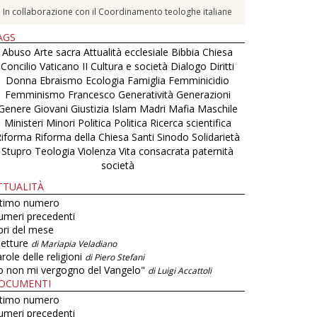
In collaborazione con il Coordinamento teologhe italiane
AGS
Abuso
Arte sacra
Attualità ecclesiale
Bibbia
Chiesa
Concilio Vaticano II
Cultura e società
Dialogo
Diritti
Donna
Ebraismo
Ecologia
Famiglia
Femminicidio
Femminismo
Francesco
Generatività
Generazioni
Genere
Giovani
Giustizia
Islam
Madri
Mafia
Maschile
Ministeri
Minori
Politica
Politica
Ricerca scientifica
Riforma
Riforma della Chiesa
Santi
Sinodo
Solidarietà
Stupro
Teologia
Violenza
Vita consacrata
paternità
società
TTUALITÀ
ltimo numero
umeri precedenti
bri del mese
letture
di Mariapia Veladiano
role delle religioni
di Piero Stefani
o non mi vergogno del Vangelo"
di Luigi Accattoli
OCUMENTI
ltimo numero
umeri precedenti