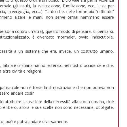
nto di questo ordine simbolico. E ciò vale sia per la violenza
rbale (gli insulti, la svalutazione, l’umiliazione, ecc…), sia per
accia, la vergogna, ecc…). Tanto che, nelle forme più “raffinate”
nemmeno alzare le mani, non serve ormai nemmeno essere
persona contro un’altra), questo modo di pensare, di pensarsi,
ituzionalizzato, è diventato “normale”, ovvio, indiscutibile,
a necessità a un sistema che era, invece, un costrutto umano,
, latina e cristiana hanno reiterato nel nostro occidente e che,
tre civiltà e religioni.
a patriarcale non è forse la dimostrazione che non poteva non
ssero andare così?
 attribuire il carattere della necessità alla storia umana, cioè
o è libero, allora le sue scelte non sono necessarie, obbligate,
o, può e potrà andare diversamente.