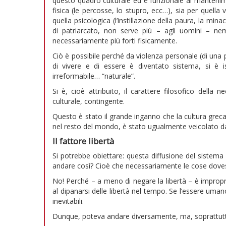
questo quadro culturale ed è funzionale al mantenime
fisica (le percosse, lo stupro, ecc…), sia per quella ve
quella psicologica (l’instillazione della paura, la min
di patriarcato, non serve più – agli uomini – 
necessariamente più forti fisicamente.
Ciò è possibile perché da violenza personale (di una 
di vivere e di essere è diventato sistema, si è ist
irreformabile… “naturale”.
Si è, cioè attribuito, il carattere filosofico dell
culturale, contingente.
Questo è stato il grande inganno che la cultura greca
nel resto del mondo, è stato ugualmente veicolato da al
Il fattore libertà
Si potrebbe obiettare: questa diffusione del sistem
andare così? Cioè che necessariamente le cose dove
No! Perché – a meno di negare la libertà – è improprio
al dipanarsi delle libertà nel tempo. Se l’essere uman
inevitabili.
Dunque, poteva andare diversamente, ma, soprattutt