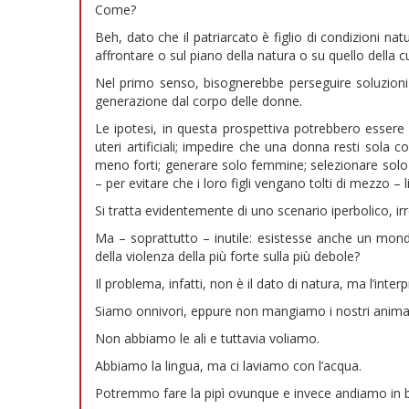
Come?
Beh, dato che il patriarcato è figlio di condizioni nat
affrontare o sul piano della natura o su quello della cu
Nel primo senso, bisognerebbe perseguire soluzioni 
generazione dal corpo delle donne.
Le ipotesi, in questa prospettiva potrebbero essere m
uteri artificiali; impedire che una donna resti sola 
meno forti; generare solo femmine; selezionare solo i
– per evitare che i loro figli vengano tolti di mezzo –
Si tratta evidentemente di uno scenario iperbolico, i
Ma – soprattutto – inutile: esistesse anche un mon
della violenza della più forte sulla più debole?
Il problema, infatti, non è il dato di natura, ma l’inter
Siamo onnivori, eppure non mangiamo i nostri animal
Non abbiamo le ali e tuttavia voliamo.
Abbiamo la lingua, ma ci laviamo con l’acqua.
Potremmo fare la pipì ovunque e invece andiamo in 