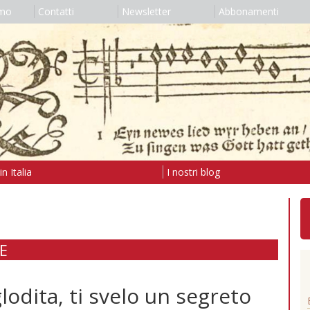
amo
Contatti
Newsletter
Abbonamenti
n Italia
I nostri blog
E
odita, ti svelo un segreto