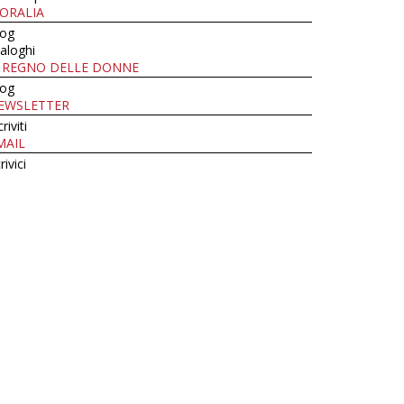
ORALIA
log
aloghi
L REGNO DELLE DONNE
log
EWSLETTER
criviti
MAIL
rivici