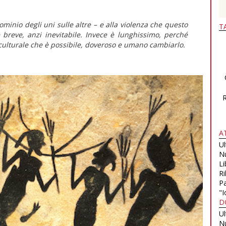
ominio degli uni sulle altre – e alla violenza che questo
T
breve, anzi inevitabile. Invece è lunghissimo, perché
o culturale che è possibile, doveroso e umano cambiarlo.
A
U
N
Li
Ri
Pa
"I
D
U
N