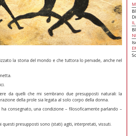
M
B
Di
I
B
N
Is
E
Sc
rizzato la storia del mondo e che tuttora lo pervade, anche nel
netta.
ci.
re da quelli che mi sembrano due presupposti naturali: la
erazione della prole sia legata al solo corpo della donna.
ci ha consegnato, una condizione – filosoficamente parlando –
questi presupposti sono (stati) agiti, interpretati, vissuti.