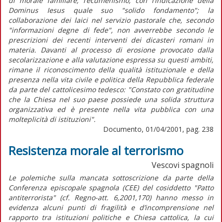
di morale familiare; l’ecumenismo, con l’indicazione della
Dominus Iesus quale suo "solido fondamento"; la
collaborazione dei laici nel servizio pastorale che, secondo
"informazioni degne di fede", non avverrebbe secondo le
prescrizioni dei recenti interventi dei dicasteri romani in
materia. Davanti al processo di erosione provocato dalla
secolarizzazione e alla valutazione espressa su questi ambiti,
rimane il riconoscimento della qualità istituzionale e della
presenza nella vita civile e politica della Repubblica federale
da parte del cattolicesimo tedesco: "Constato con gratitudine
che la Chiesa nel suo paese possiede una solida struttura
organizzativa ed è presente nella vita pubblica con una
molteplicità di istituzioni".
Documento, 01/04/2001, pag. 238
Resistenza morale al terrorismo
Vescovi spagnoli
Le polemiche sulla mancata sottoscrizione da parte della
Conferenza episcopale spagnola (CEE) del cosiddetto "Patto
antiterrorista" (cf. Regno-att. 6,2001,170) hanno messo in
evidenza alcuni punti di fragilità e d’incomprensione nel
rapporto tra istituzioni politiche e Chiesa cattolica, la cui