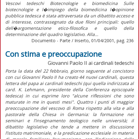
Vescovi tedeschi Biotecnologie e biomedicina Sulle
biotecnologie e l�impiego della biomedicina l�opinione
pubblica tedesca è stata attraversata da un dibattito acceso e
di interesse, contrassegnato da due filoni principali: quello
dell�argomentazione etico-filosofica e quello della
determinazione del quadro legislativo. Alla...
Documento - Parte / Inserto, 01/04/2001, pag. 236
Con stima e preoccupazione
Giovanni Paolo II ai cardinali tedeschi
Porta la data del 22 febbraio, giorno seguente al concistoro
con cui Giovanni Paolo II ha creato 44 nuovi cardinali, questa
lettera del papa ai cardinali tedeschi (qui quella indirizzata al
card. K. Lehmann, presidente della Conferenza episcopale
tedesca) in cui esprime loro "alcune riflessioni che sono
maturate in me in questi mesi". Quattro i punti di maggior
preoccupazione del vescovo di Roma rispetto alla vita e alla
pastorale della Chiesa in Germania: la formazione nei
seminari e l’insegnamento teologico nelle università; il
dibattito legislativo che tende a mettere in discussione
l’istituto matrimoniale, e la predicazione ecclesiale in materia