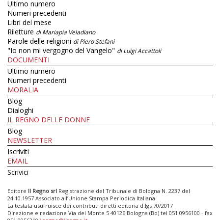
Ultimo numero
Numeri precedenti
Libri del mese
Riletture
di Mariapia Veladiano
Parole delle religioni
di Piero Stefani
"Io non mi vergogno del Vangelo"
di Luigi Accattoli
DOCUMENTI
Ultimo numero
Numeri precedenti
MORALIA
Blog
Dialoghi
IL REGNO DELLE DONNE
Blog
NEWSLETTER
Iscriviti
EMAIL
Scrivici
Editore
Il Regno srl
Registrazione del Tribunale di Bologna N. 2237 del
24.10.1957 Associato all’Unione Stampa Periodica Italiana
La testata usufruisce dei contributi diretti editoria d.lgs 70/2017
Direzione e redazione Via del Monte 5 40126 Bologna (Bo) tel 051 0956100 - fax