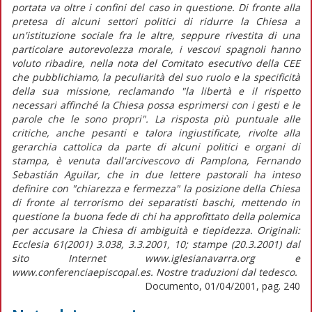
portata va oltre i confini del caso in questione. Di fronte alla
pretesa di alcuni settori politici di ridurre la Chiesa a
un'istituzione sociale fra le altre, seppure rivestita di una
particolare autorevolezza morale, i vescovi spagnoli hanno
voluto ribadire, nella nota del Comitato esecutivo della CEE
che pubblichiamo, la peculiarità del suo ruolo e la specificità
della sua missione, reclamando "la libertà e il rispetto
necessari affinché la Chiesa possa esprimersi con i gesti e le
parole che le sono propri". La risposta più puntuale alle
critiche, anche pesanti e talora ingiustificate, rivolte alla
gerarchia cattolica da parte di alcuni politici e organi di
stampa, è venuta dall'arcivescovo di Pamplona, Fernando
Sebastián Aguilar, che in due lettere pastorali ha inteso
definire con "chiarezza e fermezza" la posizione della Chiesa
di fronte al terrorismo dei separatisti baschi, mettendo in
questione la buona fede di chi ha approfittato della polemica
per accusare la Chiesa di ambiguità e tiepidezza. Originali:
Ecclesia 61(2001) 3.038, 3.3.2001, 10; stampe (20.3.2001) dal
sito Internet www.iglesianavarra.org e
www.conferenciaepiscopal.es. Nostre traduzioni dal tedesco.
Documento, 01/04/2001, pag. 240