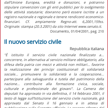
dall’Unione Europea, eredità e donazioni, e potranno
stipulare convenzioni con gli enti pubblici per lo svolgimento
delle attività statutarie; dovranno però essere iscritte a un
registro nazionale e regionale e tenere rendiconti economico-
finanziari. Cf. ampiamente Regno-att. 6,2001,159ss.
Originale: stampa (20.3.2001) da sito Internet www.senato.it.
Documento, 01/04/2001, pag. 210
Il nuovo servizio civile
Repubblica italiana
"È istituito il servizio civile nazionale finalizzato a...
concorrere, in alternativa al servizio militare obbligatorio, alla
difesa della patria con mezzi e attività non militari... favorire
la realizzazione dei princìpi costituzionali di solidarietà
sociale... promuovere la solidarietà e la cooperazione...
partecipare alla salvaguardia e tutela del patrimonio della
nazione... contribuire alla formazione civica, sociale,
culturale e professionale dei giovani". La Camera dei
deputati ha approvato in via definitiva, il 14 febbraio 2001, il
testo di legge sull’Istituzione del servizio civile nazionale, già
approvato dal Senato il 16 gennaio e in attesa di
pubblicazione sulla Gazzetta ufficiale. La recente riforma del