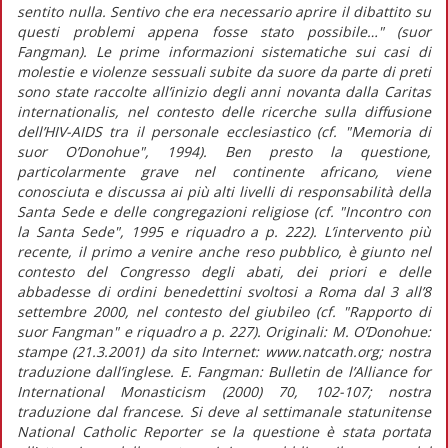
sentito nulla. Sentivo che era necessario aprire il dibattito su
questi problemi appena fosse stato possibile…" (suor
Fangman). Le prime informazioni sistematiche sui casi di
molestie e violenze sessuali subite da suore da parte di preti
sono state raccolte all’inizio degli anni novanta dalla Caritas
internationalis, nel contesto delle ricerche sulla diffusione
dell’HIV-AIDS tra il personale ecclesiastico (cf. "Memoria di
suor O’Donohue", 1994). Ben presto la questione,
particolarmente grave nel continente africano, viene
conosciuta e discussa ai più alti livelli di responsabilità della
Santa Sede e delle congregazioni religiose (cf. "Incontro con
la Santa Sede", 1995 e riquadro a p. 222). L’intervento più
recente, il primo a venire anche reso pubblico, è giunto nel
contesto del Congresso degli abati, dei priori e delle
abbadesse di ordini benedettini svoltosi a Roma dal 3 all’8
settembre 2000, nel contesto del giubileo (cf. "Rapporto di
suor Fangman" e riquadro a p. 227). Originali: M. O’Donohue:
stampe (21.3.2001) da sito Internet: www.natcath.org; nostra
traduzione dall’inglese. E. Fangman: Bulletin de l’Alliance for
International Monasticism (2000) 70, 102-107; nostra
traduzione dal francese. Si deve al settimanale statunitense
National Catholic Reporter se la questione è stata portata