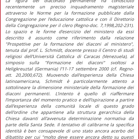
La figura del diaconato permanente ha conosciuto
recentemente un preciso inquadramento magisteriale
attraverso le Norme per la formazione pubblicate dalla
Congregazione per l’educazione cattolica e con il Direttorio
della Congregazione per il clero (Regno-doc. 7,1998,202-231).
Lo spazio e le forme d’esercizio del ministero da essi
descritto è assunto come riferimento dalla relazione
"Prospettive per la formazione dei diaconi al ministero",
tenuta dal prof. L. Schmidt, docente presso il Centro di studi
religiosi dell’Università Cattolica di Caracas (Venezuela), al
simposio sulla "Formazione dei diaconi" svoltosi a
Heligkreuztal (Germania) l’11-17 settembre 2000 (cf. Regno-
att. 20,2000,672). Muovendo dall’esperienza della Chiesa
latinoamericana, Schmidt è particolarmente attento a
sottolineare la dimensione ministeriale della formazione dei
diaconi permanenti. L’intento è quello di riaffermare
l’importanza del momento pratico e dell’ispirazione a partire
dall’esperienza della comunità locale di questo grado
dell’ordine che appartiene alla struttura gerarchica della
Chiesa davanti all’avvenuta determinazione normativa da
parte della Santa Sede. Il tentativo di calibrarne la specifica
identità è ben consapevole di uno stato ancora acerbo del
dibattito per cui "molto deve essere ancora detto su questi