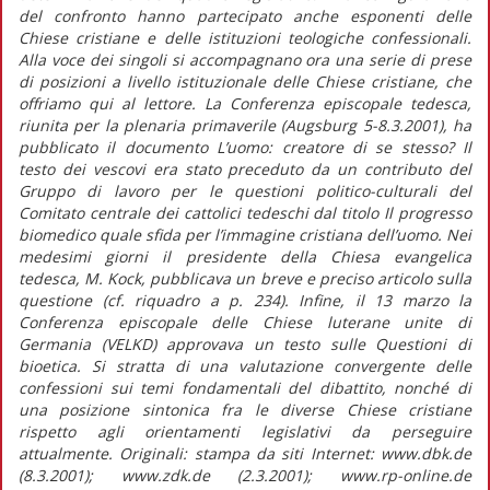
del confronto hanno partecipato anche esponenti delle
Chiese cristiane e delle istituzioni teologiche confessionali.
Alla voce dei singoli si accompagnano ora una serie di prese
di posizioni a livello istituzionale delle Chiese cristiane, che
offriamo qui al lettore. La Conferenza episcopale tedesca,
riunita per la plenaria primaverile (Augsburg 5-8.3.2001), ha
pubblicato il documento L’uomo: creatore di se stesso? Il
testo dei vescovi era stato preceduto da un contributo del
Gruppo di lavoro per le questioni politico-culturali del
Comitato centrale dei cattolici tedeschi dal titolo Il progresso
biomedico quale sfida per l’immagine cristiana dell’uomo. Nei
medesimi giorni il presidente della Chiesa evangelica
tedesca, M. Kock, pubblicava un breve e preciso articolo sulla
questione (cf. riquadro a p. 234). Infine, il 13 marzo la
Conferenza episcopale delle Chiese luterane unite di
Germania (VELKD) approvava un testo sulle Questioni di
bioetica. Si stratta di una valutazione convergente delle
confessioni sui temi fondamentali del dibattito, nonché di
una posizione sintonica fra le diverse Chiese cristiane
rispetto agli orientamenti legislativi da perseguire
attualmente. Originali: stampa da siti Internet: www.dbk.de
(8.3.2001); www.zdk.de (2.3.2001); www.rp-online.de