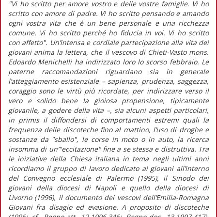
"Vi ho scritto per amore vostro e delle vostre famiglie. Vi ho
scritto con amore di padre. Vi ho scritto pensando e amando
ogni vostra vita che è un bene personale e una ricchezza
comune. Vi ho scritto perché ho fiducia in voi. Vi ho scritto
con affetto". Un’intensa e cordiale partecipazione alla vita dei
giovani anima la lettera, che il vescovo di Chieti-Vasto mons.
Edoardo Menichelli ha indirizzato loro lo scorso febbraio. Le
paterne raccomandazioni riguardano sia in generale
l’atteggiamento esistenziale – sapienza, prudenza, saggezza,
coraggio sono le virtù più ricordate, per indirizzare verso il
vero e solido bene la gioiosa propensione, tipicamente
giovanile, a godere della vita –, sia alcuni aspetti particolari,
in primis il diffondersi di comportamenti estremi quali la
frequenza delle discoteche fino al mattino, l’uso di droghe e
sostanze da "sballo", le corse in moto o in auto, la ricerca
insomma di un’"eccitazione" fine a se stessa e distruttiva. Tra
le iniziative della Chiesa italiana in tema negli ultimi anni
ricordiamo il gruppo di lavoro dedicato ai giovani all’interno
del Convegno ecclesiale di Palermo (1995), il Sinodo dei
giovani della diocesi di Napoli e quello della diocesi di
Livorno (1996), il documento dei vescovi dell’Emilia-Romagna
Giovani fra disagio ed evasione. A proposito di discoteche
(1996; cf. Regno-att. 12,1996,346; Regno-doc. 13,1997,417).