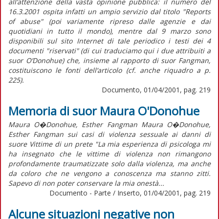
all’attenzione della vasta opinione pubblica: il numero del
16.3.2001 ospita infatti un ampio servizio dal titolo "Reports
of abuse" (poi variamente ripreso dalle agenzie e dai
quotidiani in tutto il mondo), mentre dal 9 marzo sono
disponibili sul sito Internet di tale periodico i testi dei 4
documenti "riservati" (di cui traduciamo qui i due attribuiti a
suor O’Donohue) che, insieme al rapporto di suor Fangman,
costituiscono le fonti dell’articolo (cf. anche riquadro a p.
225).
Documento, 01/04/2001, pag. 219
Memoria di suor Maura O'Donohue
Maura O�Donohue, Esther Fangman Maura O�Donohue,
Esther Fangman sui casi di violenza sessuale ai danni di
suore Vittime di un prete "La mia esperienza di psicologa mi
ha insegnato che le vittime di violenza non rimangono
profondamente traumatizzate solo dalla violenza, ma anche
da coloro che ne vengono a conoscenza ma stanno zitti.
Sapevo di non poter conservare la mia onestà...
Documento - Parte / Inserto, 01/04/2001, pag. 219
Alcune situazioni negative non