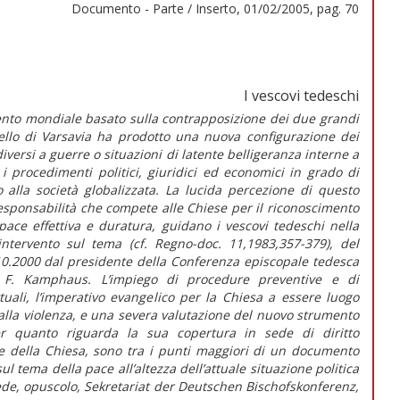
Documento - Parte / Inserto, 01/02/2005, pag. 70
I vescovi tedeschi
mento mondiale basato sulla contrapposizione dei due grandi
quello di Varsavia ha prodotto una nuova configurazione dei
iversi a guerre o situazioni di latente belligeranza interne a
i procedimenti politici, giuridici ed economici in grado di
 alla società globalizzata. La lucida percezione di questo
sponsabilità che compete alle Chiese per il riconoscimento
ace effettiva e duratura, guidano i vescovi tedeschi nella
intervento sul tema (cf. Regno-doc. 11,1983,357-379), del
10.2000 dal presidente della Conferenza episcopale tedesca
F. Kamphaus. L’impiego di procedure preventive e di
tuali, l’imperativo evangelico per la Chiesa a essere luogo
re alla violenza, e una severa valutazione del nuovo strumento
per quanto riguarda la sua copertura in sede di diritto
ale della Chiesa, sono tra i punti maggiori di un documento
ul tema della pace all’altezza dell’attuale situazione politica
iede, opuscolo, Sekretariat der Deutschen Bischofskonferenz,