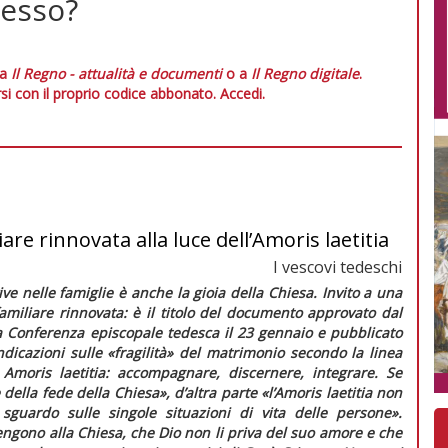
tesso?
 a
Il Regno - attualità e documenti
o a
Il Regno digitale
.
si con il proprio codice abbonato.
Accedi.
re rinnovata alla luce dell’Amoris laetitia
I vescovi tedeschi
ive nelle famiglie è anche la gioia della Chiesa. Invito a una
amiliare rinnovata:
è il titolo del documento approvato dal
 Conferenza episcopale tedesca il 23 gennaio e pubblicato
indicazioni sulle «fragilità» del matrimonio secondo la linea
a
Amoris laetitia:
accompagnare, discernere, integrare. Se
e della fede della Chiesa»
, d’altra parte
«l’
Amoris laetitia
non
 sguardo sulle singole situazioni di vita delle persone».
ngono alla Chiesa, che Dio non li priva del suo amore e che