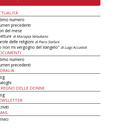
TTUALITÀ
ltimo numero
umeri precedenti
bri del mese
letture
di Mariapia Veladiano
role delle religioni
di Piero Stefani
o non mi vergogno del Vangelo"
di Luigi Accattoli
OCUMENTI
ltimo numero
umeri precedenti
ORALIA
log
aloghi
L REGNO DELLE DONNE
log
EWSLETTER
criviti
MAIL
rivici