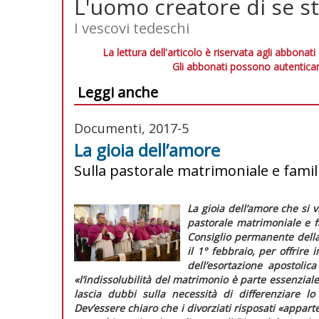
L'uomo creatore di se s
I vescovi tedeschi
La lettura dell'articolo è riservata agli abbonati
Gli abbonati possono autenticar
Leggi anche
Documenti, 2017-5
La gioia dell’amore
Sulla pastorale matrimoniale e familia
La gioia dell’amore che si v
pastorale matrimoniale e f
Consiglio permanente della
il 1° febbraio, per offrire 
dell’esortazione apostolic
«l’indissolubilità del matrimonio è parte essenzial
lascia dubbi sulla necessità di differenziare lo
Dev’essere chiaro che i divorziati risposati
«apparte