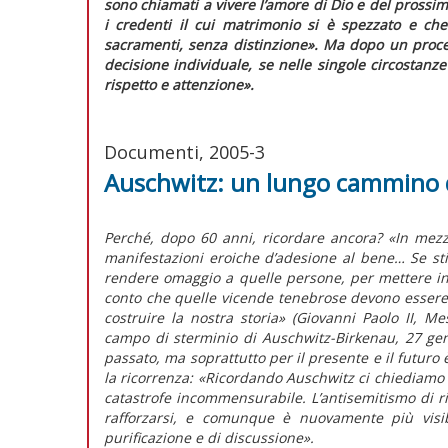
sono chiamati a vivere l’amore di Dio e del prossim
i credenti il cui matrimonio si è spezzato e che
sacramenti, senza distinzione».
Ma dopo un proce
decisione individuale, se nelle singole circostanz
rispetto e attenzione».
Documenti, 2005-3
Auschwitz: un lungo cammino d
Perché, dopo 60 anni, ricordare ancora? «In mezz
manifestazioni eroiche d’adesione al bene… Se st
rendere omaggio a quelle persone, per mettere in l
conto che quelle vicende tenebrose devono essere 
costruire la nostra storia» (Giovanni Paolo II, Me
campo di sterminio di Auschwitz-Birkenau, 27 genn
passato, ma soprattutto per il presente e il futuro 
la ricorrenza: «Ricordando Auschwitz ci chiediam
catastrofe incommensurabile. L’antisemitismo di
rafforzarsi, e comunque è nuovamente più visi
purificazione e di discussione».