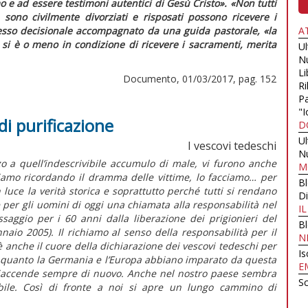
o e ad essere testimoni autentici di Gesù Cristo»
.
«Non tutti
 sono civilmente divorziati e risposati possono ricevere i
sso decisionale accompagnato da una guida pastorale,
«la
A
e si è o meno in condizione di ricevere i sacramenti, merita
U
N
Li
Documento, 01/03/2017, pag. 152
Ri
Pa
"I
i purificazione
D
U
I vescovi tedeschi
N
o a quell’indescrivibile accumulo di male, vi furono anche
M
iamo ricordando il dramma delle vittime, lo facciamo… per
B
uce la verità storica e soprattutto perché tutti si rendano
Di
per gli uomini di oggi una chiamata alla responsabilità nel
I
ssaggio per i 60 anni dalla liberazione dei prigionieri del
B
aio 2005). Il richiamo al senso della responsabilità per il
N
è anche il cuore della dichiarazione dei vescovi tedeschi per
Is
o quanto la Germania e l’Europa abbiano imparato da questa
E
 riaccende sempre di nuovo. Anche nel nostro paese sembra
Sc
bile. Così di fronte a noi si apre un lungo cammino di