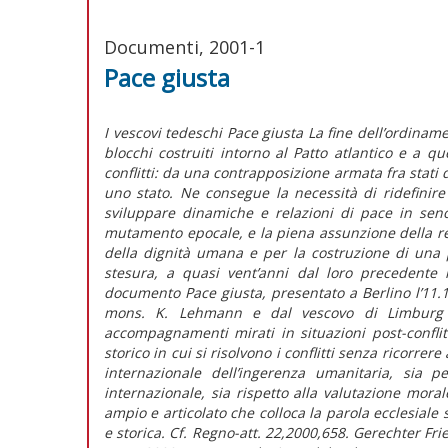
Documenti, 2001-1
Pace giusta
I vescovi tedeschi Pace giusta La fine dell’ordina
blocchi costruiti intorno al Patto atlantico e a 
conflitti: da una contrapposizione armata fra stati d
uno stato. Ne consegue la necessità di ridefinire 
sviluppare dinamiche e relazioni di pace in seno
mutamento epocale, e la piena assunzione della re
della dignità umana e per la costruzione di una p
stesura, a quasi vent’anni dal loro precedente 
documento Pace giusta, presentato a Berlino l’11.
mons. K. Lehmann e dal vescovo di Limburg 
accompagnamenti mirati in situazioni post-conflit
storico in cui si risolvono i conflitti senza ricorre
internazionale dell’ingerenza umanitaria, sia 
internazionale, sia rispetto alla valutazione mor
ampio e articolato che colloca la parola ecclesiale s
e storica. Cf. Regno-att. 22,2000,658. Gerechter Fr