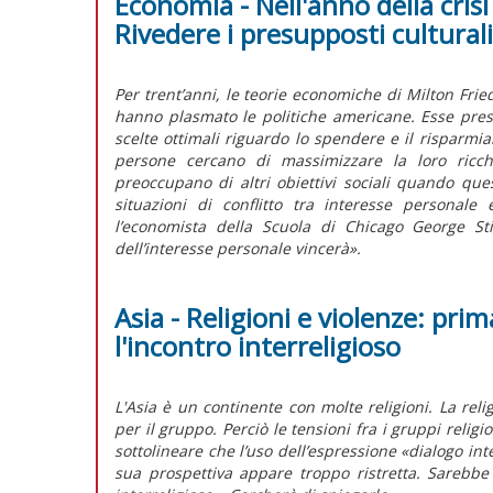
Economia - Nell'anno della crisi
Rivedere i presupposti culturali
Per trent’anni, le teorie economiche di Milton Fried
hanno plasmato le politiche americane. Esse pre
scelte ottimali riguardo lo spendere e il risparmia
persone cercano di massimizzare la loro ricche
preoccupano di altri obiettivi sociali quando ques
situazioni di conflitto tra interesse personale
l’economista della Scuola di Chicago George Stig
dell’interesse personale vincerà».
Asia - Religioni e violenze: pri
l'incontro interreligioso
L'Asia è un continente con molte religioni. La rel
per il gruppo. Perciò le tensioni fra i gruppi religi
sottolineare che l’uso dell’espressione «dialogo in
sua prospettiva appare troppo ristretta. Sarebbe 