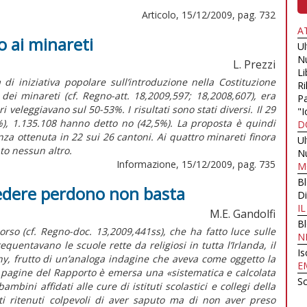
Articolo, 15/12/2009, pag. 732
A
o ai minareti
U
N
L. Prezzi
Li
di iniziativa popolare sull’introduzione nella Costituzione
Ri
 dei minareti (cf. Regno-att. 18,2009,597; 18,2008,607), era
Pa
 veleggiavano sul 50-53%. I risultati sono stati diversi. Il 29
"I
%), 1.135.108 hanno detto no (42,5%). La proposta è quindi
D
a ottenuta in 22 sui 26 cantoni. Ai quattro minareti finora
U
to nessun altro.
N
Informazione, 15/12/2009, pag. 735
M
B
hiedere perdono non basta
Di
I
M.E. Gandolfi
B
rso (cf. Regno-doc. 13,2009,441ss), che ha fatto luce sulle
N
requentavano le scuole rette da religiosi in tutta l’Irlanda, il
Is
y, frutto di un’analoga indagine che aveva come oggetto la
E
0 pagine del Rapporto è emersa una «sistematica e calcolata
Sc
mbini affidati alle cure di istituti scolastici e collegi della
ti ritenuti colpevoli di aver saputo ma di non aver preso