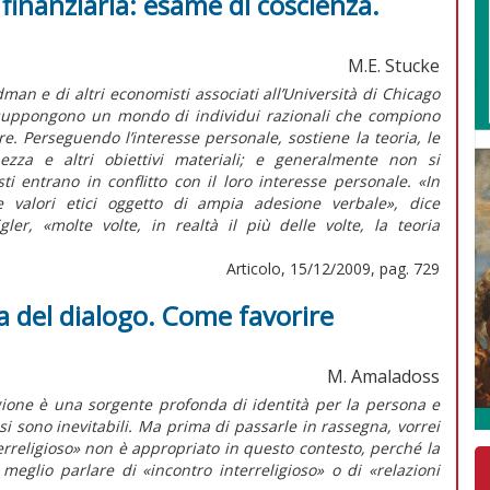
 finanziaria: esame di coscienza.
M.E. Stucke
man e di altri economisti associati all’Università di Chicago
suppongono un mondo di individui razionali che compiono
re. Perseguendo l’interesse personale, sostiene la teoria, le
zza e altri obiettivi materiali; e generalmente non si
ti entrano in conflitto con il loro interesse personale. «In
 e valori etici oggetto di ampia adesione verbale», dice
ler, «molte volte, in realtà il più delle volte, la teoria
Articolo, 15/12/2009, pag. 729
ma del dialogo. Come favorire
M. Amaladoss
igione è una sorgente profonda di identità per la persona e
osi sono inevitabili. Ma prima di passarle in rassegna, vorrei
terreligioso» non è appropriato in questo contesto, perché la
meglio parlare di «incontro interreligioso» o di «relazioni