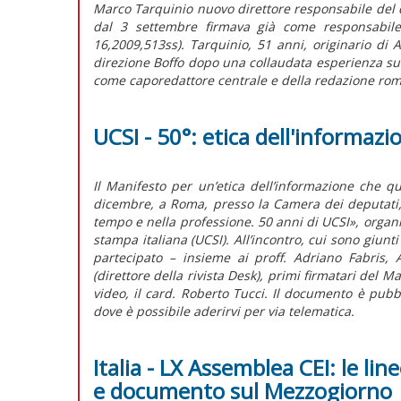
Marco Tarquinio nuovo direttore responsabile del qu
dal 3 settembre firmava già come responsabile i
16,2009,513ss). Tarquinio, 51 anni, originario di A
direzione Boffo dopo una collaudata esperienza sul
come caporedattore centrale e della redazione roma
UCSI - 50°: etica dell'informazi
Il Manifesto per un’etica dell’informazione che q
dicembre, a Roma, presso la Camera dei deputati, 
tempo e nella professione. 50 anni di UCSI», organi
stampa italiana (UCSI). All’incontro, cui sono giunti
partecipato – insieme ai proff. Adriano Fabris, 
(direttore della rivista Desk), primi firmatari del M
video, il card. Roberto Tucci. Il documento è pubb
dove è possibile aderirvi per via telematica.
Italia - LX Assemblea CEI: le lin
e documento sul Mezzogiorno