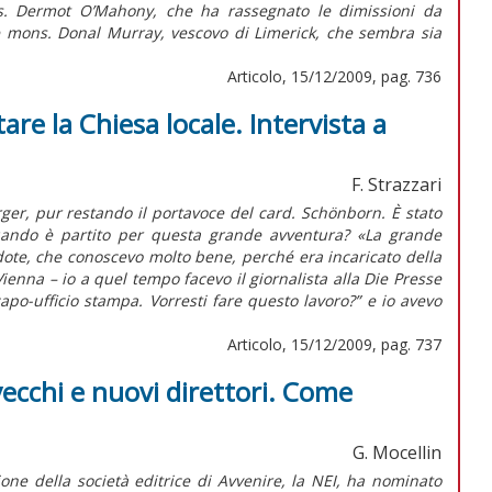
ns. Dermot O’Mahony, che ha rassegnato le dimissioni da
 e mons. Donal Murray, vescovo di Limerick, che sembra sia
Articolo, 15/12/2009, pag. 736
re la Chiesa locale. Intervista a
F. Strazzari
rger, pur restando il portavoce del card. Schönborn. È stato
 Quando è partito per questa grande avventura? «La grande
dote, che conoscevo molto bene, perché era incaricato della
enna – io a quel tempo facevo il giornalista alla Die Presse
apo-ufficio stampa. Vorresti fare questo lavoro?” e io avevo
Articolo, 15/12/2009, pag. 737
 vecchi e nuovi direttori. Come
G. Mocellin
one della società editrice di Avvenire, la NEI, ha nominato