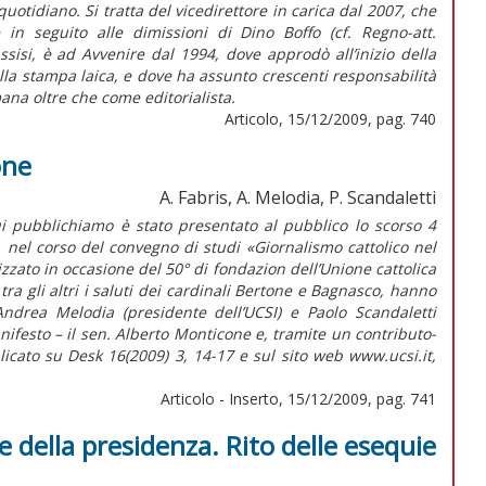
otidiano. Si tratta del vicedirettore in carica dal 2007, che
n seguito alle dimissioni di Dino Boffo (cf. Regno-att.
ssisi, è ad Avvenire dal 1994, dove approdò all’inizio della
la stampa laica, e dove ha assunto crescenti responsabilità
na oltre che come editorialista.
Articolo, 15/12/2009, pag. 740
one
A. Fabris, A. Melodia, P. Scandaletti
ui pubblichiamo è stato presentato al pubblico lo scorso 4
nel corso del convegno di studi «Giornalismo cattolico nel
zzato in occasione del 50° di fondazion dell’Unione cattolica
 tra gli altri i saluti dei cardinali Bertone e Bagnasco, hanno
Andrea Melodia (presidente dell’UCSI) e Paolo Scandaletti
anifesto – il sen. Alberto Monticone e, tramite un contributo-
licato su Desk 16(2009) 3, 14-17 e sul sito web www.ucsi.it,
Articolo - Inserto, 15/12/2009, pag. 741
ee della presidenza. Rito delle esequie