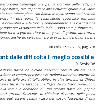
efetto della Congregazione per la dottrina della fede, ha
postolica) per rispondere alle richieste giunte alla Santa
e in comunione piena con Roma, in molti siamo stati colti da
to in due parti, la costituzione apostolica intitolata
il 4 novembre –, e le Norme complementari alla costituzione
gazione per la dottrina della fede –, sono state pubblicate (9
ione ha il segno interiore di un gesto di grande apertura a
si aprono anche un certo numero di problemi dei quali è bene
Articolo, 15/12/2009, pag. 746
: dalle difficoltà il meglio possibile
B. Sesboüé
estione nasce da alcune decisioni recenti attuate nella
la famosa comprehensiveness, definita umoristicamente da
 di tollerare l’intollerabile». In altri termini, la Chiesa
convertiti, il che sarebbe una flagrante contraddizione con il
alla temibile domanda di una piccola parte del popolo
teri, prende l’iniziativa di chiedere d’entrare nella piena
non può essere gestita «caso per caso». Necessita di una