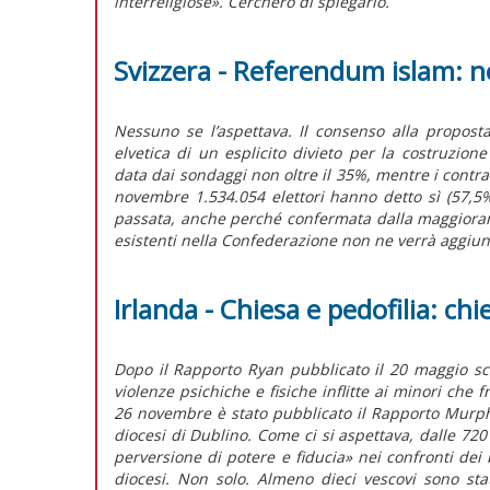
interreligiose». Cercherò di spiegarlo.
Svizzera - Referendum islam: n
Nessuno se l’aspettava. Il consenso alla proposta 
elvetica di un esplicito divieto per la costruzione
data dai sondaggi non oltre il 35%, mentre i contrari
novembre 1.534.054 elettori hanno detto sì (57,5
passata, anche perché confermata dalla maggioranz
esistenti nella Confederazione non ne verrà aggiun
Irlanda - Chiesa e pedofilia: c
Dopo il Rapporto Ryan pubblicato il 20 maggio sco
violenze psichiche e fisiche inflitte ai minori che f
26 novembre è stato pubblicato il Rapporto Murph
diocesi di Dublino. Come ci si aspettava, dalle 72
perversione di potere e fiducia» nei confronti dei ba
diocesi. Non solo. Almeno dieci vescovi sono sta