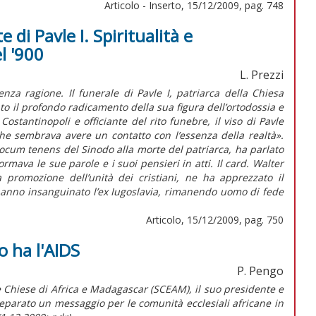
Articolo - Inserto, 15/12/2009, pag. 748
 di Pavle I. Spiritualità e
l '900
L. Prezzi
za ragione. Il funerale di Pavle I, patriarca della Chiesa
o il profondo radicamento della sua figura dell’ortodossia e
Costantinopoli e officiante del rito funebre, il viso di Pavle
he sembrava avere un contatto con l’essenza della realtà».
locum tenens del Sinodo alla morte del patriarca, ha parlato
mava le sue parole e i suoi pensieri in atti. Il card. Walter
a promozione dell’unità dei cristiani, ne ha apprezzato il
 hanno insanguinato l’ex Iugoslavia, rimanendo uomo di fede
Articolo, 15/12/2009, pag. 750
to ha l'AIDS
P. Pengo
le Chiese di Africa e Madagascar (SCEAM), il suo presidente e
reparato un messaggio per le comunità ecclesiali africane in