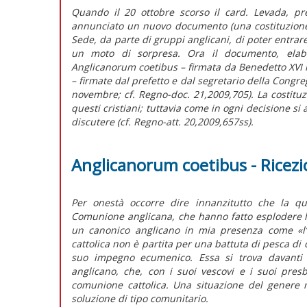
Quando il 20 ottobre scorso il card. Levada, pr
annunciato un nuovo documento (una costituzione a
Sede, da parte di gruppi anglicani, di poter entrar
un moto di sorpresa. Ora il documento, elabora
Anglicanorum coetibus – firmata da Benedetto XVI 
– firmate dal prefetto e dal segretario della Congre
novembre; cf. Regno-doc. 21,2009,705). La costituz
questi cristiani; tuttavia come in ogni decisione 
discutere (cf. Regno-att. 20,2009,657ss).
Anglicanorum coetibus - Ricezioni
Per onestà occorre dire innanzitutto che la qu
Comunione anglicana, che hanno fatto esplodere 
un canonico anglicano in mia presenza come «l’arte
cattolica non è partita per una battuta di pesca di 
suo impegno ecumenico. Essa si trova davanti 
anglicano, che, con i suoi vescovi e i suoi presbi
comunione cattolica. Una situazione del genere 
soluzione di tipo comunitario.