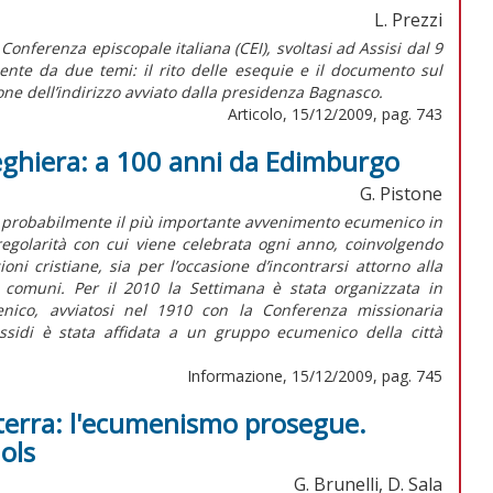
L. Prezzi
onferenza episcopale italiana (CEI), svoltasi ad Assisi dal 9
ente da due temi: il rito delle esequie e il documento sul
ne dell’indirizzo avviato dalla presidenza Bagnasco.
Articolo, 15/12/2009, pag. 743
ghiera: a 100 anni da Edimburgo
G. Pistone
i è probabilmente il più importante avvenimento ecumenico in
a regolarità con cui viene celebrata ogni anno, coinvolgendo
oni cristiane, sia per l’occasione d’incontrarsi attorno alla
a comuni. Per il 2010 la Settimana è stata organizzata in
nico, avviatosi nel 1910 con la Conferenza missionaria
sidi è stata affidata a un gruppo ecumenico della città
Informazione, 15/12/2009, pag. 745
lterra: l'ecumenismo prosegue.
ols
G. Brunelli, D. Sala