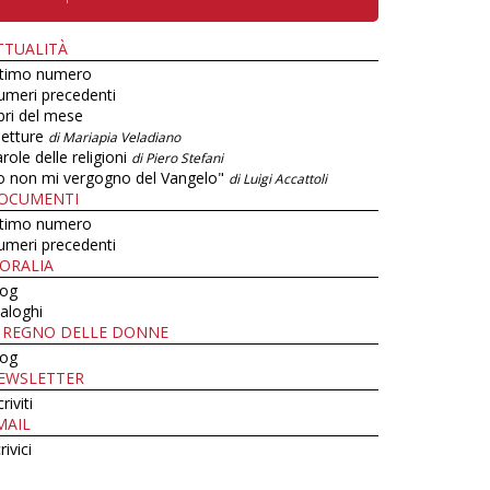
TTUALITÀ
ltimo numero
umeri precedenti
bri del mese
letture
di Mariapia Veladiano
role delle religioni
di Piero Stefani
o non mi vergogno del Vangelo"
di Luigi Accattoli
OCUMENTI
ltimo numero
umeri precedenti
ORALIA
log
aloghi
L REGNO DELLE DONNE
log
EWSLETTER
criviti
MAIL
rivici