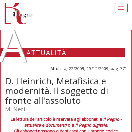
Toggl
navig
A
ATTUALITÀ
Attualità, 22/2009, 15/12/2009, pag. 771
D. Heinrich, Metafisica e
modernità. Il soggetto di
fronte all'assoluto
M. Neri
La lettura dell'articolo è riservata agli abbonati a
Il Regno -
attualità e documenti
o a
Il Regno digitale
.
Gli abbonati possono autenticarsi con il proprio codice