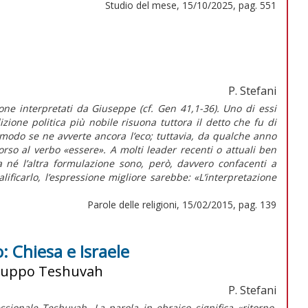
Studio del mese, 15/10/2025, pag. 551
P. Stefani
one interpretati da Giuseppe (cf. Gen 41,1-36). Uno di essi
izione politica più nobile risuona tuttora il detto che fu di
modo se ne avverte ancora l’eco; tuttavia, da qualche anno
orso al verbo «essere». A molti leader recenti o attuali ben
a né l’altra formulazione sono, però, davvero confacenti a
ificarlo, l’espressione migliore sarebbe: «L’interpretazione
Parole delle religioni, 15/02/2015, pag. 139
o: Chiesa e Israele
l gruppo Teshuvah
P. Stefani
sionale Teshuvah. La parola in ebraico significa «ritorno,