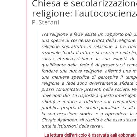
Chiesa e secolarizzazio
religione: l'autocoscienz
P. Stefani
Tra religione e fede esiste un rapporto più dia
una specie di coscienza critica della religione
religione soprattutto in relazione a tre rife
razionale fonda il tutto e si esprime nella le
sacra» ebraico-cristiana; la sua volontà d
qualificante della fede è di presentarsi com
fondare una nuova religione, affermò una mod
una maniera specifica di percepire il temp
religione e fede sono diversamente sfidate da
prassi comunicative presenti nelle società. Pe
dove abiti Dio. La risposta a questo interrogat
rifiuto) e induce a riflettere sul comportam
pubblica propria di società pluraliste sia alla
la sua occasione storica e a riprendere la 
Giorgio Agamben. «Il rischio è che essa stessa 
tutte le istituzioni della terra».
La lettura dell'articolo è riservata agli abbonati