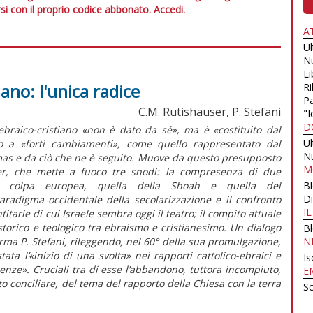
si con il proprio codice abbonato.
Accedi.
A
U
N
Li
iano: l'unica radice
Ri
Pa
C.M. Rutishauser, P. Stefani
"I
D
 ebraico-cristiano «non è dato da sé», ma è «costituito dal
U
to a «forti cambiamenti», come quello rappresentato dal
N
s e da ciò che ne è seguito. Muove da questo presupposto
M
ser, che mette a fuoco tre snodi: la compresenza di due
lla colpa europea, quella della
Shoah
e quella del
B
Di
aradigma occidentale della secolarizzazione e il confronto
I
tarie di cui Israele sembra oggi il teatro; il compito attuale
storico e teologico tra ebraismo e cristianesimo. Un dialogo
B
erma P. Stefani, rileggendo, nel 60° della sua promulgazione,
N
stata l’«inizio di una svolta» nei rapporti cattolico-ebraici e
Is
uenze». Cruciali tra di esse l’abbandono, tuttora incompiuto,
E
sto conciliare, del tema del rapporto della Chiesa con la terra
Sc