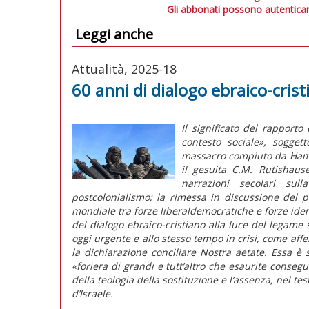
Gli abbonati possono autenticar
Leggi anche
Attualità, 2025-18
60 anni di dialogo ebraico-crist
Il significato del rapporto
contesto sociale», sogget
massacro compiuto da Hama
il gesuita C.M. Rutishau
narrazioni secolari su
postcolonialismo; la rimessa in discussione del p
mondiale tra forze liberaldemocratiche e forze identi
del dialogo ebraico-cristiano alla luce del legame 
oggi urgente e allo stesso tempo in crisi, come aff
la dichiarazione conciliare
Nostra aetate
. Essa è 
«foriera di grandi e tutt’altro che esaurite conseg
della teologia della sostituzione e l’assenza, nel te
d’Israele.