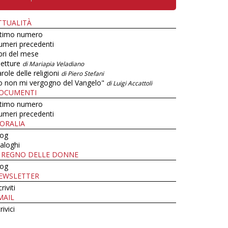
TTUALITÀ
ltimo numero
umeri precedenti
bri del mese
letture
di Mariapia Veladiano
role delle religioni
di Piero Stefani
o non mi vergogno del Vangelo"
di Luigi Accattoli
OCUMENTI
ltimo numero
umeri precedenti
ORALIA
log
aloghi
L REGNO DELLE DONNE
log
EWSLETTER
criviti
MAIL
rivici