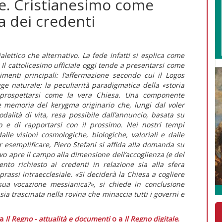
ne. Cristianesimo come
a dei credenti
lettico che alternativo. La fede infatti si esplica come
. Il cattolicesimo ufficiale oggi tende a presentarsi come
rimenti principali: l’affermazione secondo cui il Logos
gge naturale; la peculiarità paradigmatica della «storia
i prospettarsi come la vera Chiesa. Una componente
e memoria del kerygma originario che, lungi dal voler
alità di vita, resa possibile dall’annuncio, basata su
o e di rapportarsi con il prossimo. Nei nostri tempi
lle visioni cosmologiche, biologiche, valoriali e dalle
r esemplificare, Piero Stefani si affida alla domanda su
ivo apre il campo alla dimensione dell’accoglienza (e del
ento richiesto ai credenti in relazione sia alla sfera
 prassi intraecclesiale. «Si deciderà la Chiesa a cogliere
sua vocazione messianica?», si chiede in conclusione
sia trascinata nella rovina che minaccia tutti i governi e
 a
Il Regno - attualità e documenti
o a
Il Regno digitale
.