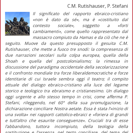
C.M. Rutishauser, P. Stefani
Il significato del rapporto ebraico-cristiano
«non è dato da sé», ma è «costituito dal
contesto sociale», soggetto a «forti
cambiamenti», come quello rappresentato dal
massacro compiuto da Hamas e da ciò che ne è
seguito. Muove da questo presupposto il gesuita C.M.
Rutishauser, che mette a fuoco tre snodi: la compresenza di
due narrazioni secolari sulla colpa europea, quella della
Shoah
e quella del postcolonialismo; la rimessa in
discussione del paradigma occidentale della secolarizzazione
e il confronto mondiale tra forze liberaldemocratiche e forze
identitarie di cui Israele sembra oggi il teatro; il compito
attuale del dialogo ebraico-cristiano alla luce del legame
storico e teologico tra ebraismo e cristianesimo. Un dialogo
oggi urgente e allo stesso tempo in crisi, come afferma P.
Stefani, rileggendo, nel 60° della sua promulgazione, la
dichiarazione conciliare
Nostra aetate
. Essa è stata l’«inizio di
una svolta» nei rapporti cattolico-ebraici e «foriera di grandi
e tutt’altro che esaurite conseguenze». Cruciali tra di esse
l’abbandono, tuttora incompiuto, della teologia della
sostituzione e l’assenza, nel testo conciliare, del tema del