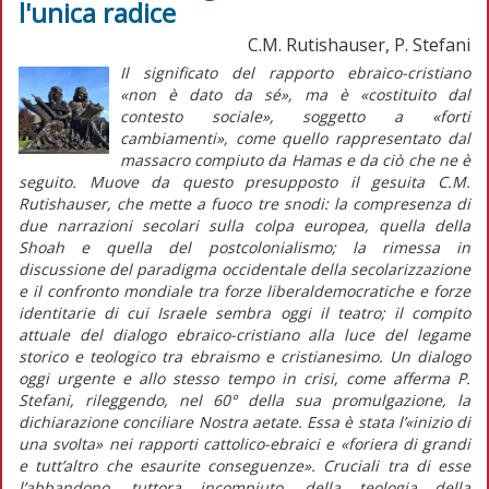
l'unica radice
C.M. Rutishauser, P. Stefani
Il significato del rapporto ebraico-cristiano
«non è dato da sé», ma è «costituito dal
contesto sociale», soggetto a «forti
cambiamenti», come quello rappresentato dal
massacro compiuto da Hamas e da ciò che ne è
seguito. Muove da questo presupposto il gesuita C.M.
Rutishauser, che mette a fuoco tre snodi: la compresenza di
due narrazioni secolari sulla colpa europea, quella della
Shoah
e quella del postcolonialismo; la rimessa in
discussione del paradigma occidentale della secolarizzazione
e il confronto mondiale tra forze liberaldemocratiche e forze
identitarie di cui Israele sembra oggi il teatro; il compito
attuale del dialogo ebraico-cristiano alla luce del legame
storico e teologico tra ebraismo e cristianesimo. Un dialogo
oggi urgente e allo stesso tempo in crisi, come afferma P.
Stefani, rileggendo, nel 60° della sua promulgazione, la
dichiarazione conciliare
Nostra aetate
. Essa è stata l’«inizio di
una svolta» nei rapporti cattolico-ebraici e «foriera di grandi
e tutt’altro che esaurite conseguenze». Cruciali tra di esse
l’abbandono, tuttora incompiuto, della teologia della