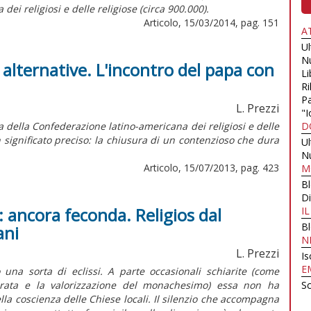
 dei religiosi e delle religiose (circa 900.000).
Articolo, 15/03/2014, pag. 151
A
U
N
e alternative. L'incontro del papa con
Li
Ri
Pa
L. Prezzi
"I
 della Confederazione latino-americana dei religiosi e delle
D
n significato preciso: la chiusura di un contenzioso che dura
U
N
Articolo, 15/07/2013, pag. 423
M
B
Di
: ancora feconda. Religios dal
I
B
ani
N
L. Prezzi
Is
E
una sorta di eclissi. A parte occasionali schiarite (come
ecrata e la valorizzazione del monachesimo) essa non ha
Sc
ella coscienza delle Chiese locali. Il silenzio che accompagna