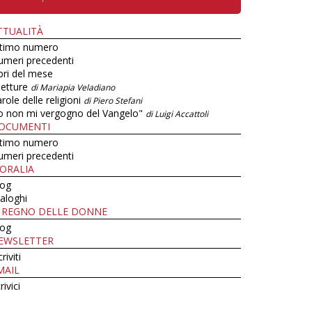
TTUALITÀ
ltimo numero
umeri precedenti
bri del mese
letture
di Mariapia Veladiano
role delle religioni
di Piero Stefani
o non mi vergogno del Vangelo"
di Luigi Accattoli
OCUMENTI
ltimo numero
umeri precedenti
ORALIA
log
aloghi
L REGNO DELLE DONNE
log
EWSLETTER
criviti
MAIL
rivici