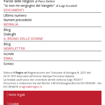
Parole delle religioni
di Piero Stefani
"Io non mi vergogno del Vangelo"
di Luigi Accattoli
DOCUMENTI
Ultimo numero
Numeri precedenti
MORALIA
Blog
Dialoghi
IL REGNO DELLE DONNE
Blog
NEWSLETTER
Iscriviti
EMAIL
Scrivici
Editore
Il Regno srl
Registrazione del Tribunale di Bologna N. 2237 del
24.10.1957 Associato all’Unione Stampa Periodica Italiana
La testata usufruisce dei contributi diretti editoria d.lgs 70/2017
Direzione e redazione Via del Monte 5 40126 Bologna (Bo) tel 051 0956100 - fax
051 0956310
ilregno@ilregno.it
Note legali
Cookie