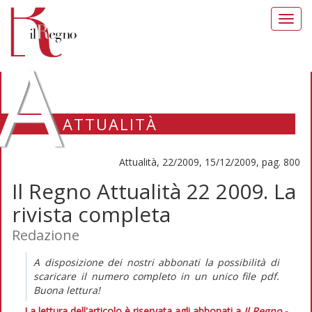
Toggl
navig
A
ATTUALITÀ
Attualità, 22/2009, 15/12/2009, pag. 800
Il Regno Attualità 22 2009. La
rivista completa
Redazione
A disposizione dei nostri abbonati la possibilità di
scaricare il numero completo in un unico file pdf.
Buona lettura!
La lettura dell'articolo è riservata agli abbonati a
Il Regno -