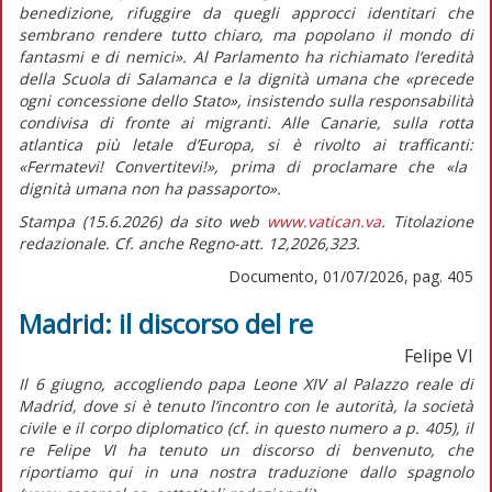
benedizione, rifuggire da quegli approcci identitari che
sembrano rendere tutto chiaro, ma popolano il mondo di
fantasmi e di nemici».
Al Parlamento ha richiamato l’eredità
della Scuola di Salamanca e la dignità umana che
«precede
ogni concessione dello Stato»
, insistendo sulla responsabilità
condivisa di fronte ai migranti. Alle Canarie, sulla rotta
atlantica più letale d’Europa, si è rivolto ai trafficanti:
«Fermatevi! Convertitevi!»
, prima di proclamare che
«la
dignità umana non ha passaporto».
Stampa (15.6.2026) da sito web
www.vatican.va
. Titolazione
redazionale. Cf. anche Regno-att. 12,2026,323.
Documento, 01/07/2026, pag. 405
Madrid: il discorso del re
Felipe VI
Il 6 giugno, accogliendo papa Leone XIV al Palazzo reale di
Madrid, dove si è tenuto l’incontro con le autorità, la società
civile e il corpo diplomatico (cf. in questo numero a p. 405), il
re Felipe VI ha tenuto un discorso di benvenuto, che
riportiamo qui in una nostra traduzione dallo spagnolo