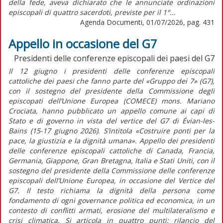
della fede, aveva dichiarato che le annunciate ordinazioni
episcopali di quattro sacerdoti, previste per il 1°...
Agenda Documenti, 01/07/2026, pag. 431
Appello in occasione del G7
Presidenti delle conferenze episcopali dei paesi del G7
Il 12 giugno i presidenti delle conferenze episcopali
cattoliche dei paesi che fanno parte del «Gruppo dei 7» (G7),
con il sostegno del presidente della Commissione degli
episcopati dell’Unione Europea (COMECE) mons. Mariano
Crociata, hanno pubblicato un appello comune ai capi di
Stato e di governo in vista del vertice del G7 di Évian-les-
Bains (15-17 giugno 2026). S’intitola
«Costruire ponti per la
pace, la giustizia e la dignità umana». Appello dei presidenti
delle conferenze episcopali cattoliche di Canada, Francia,
Germania, Giappone, Gran Bretagna, Italia e Stati Uniti, con il
sostegno del presidente della Commissione delle conferenze
episcopali dell’Unione Europea, in occasione del Vertice del
G7.
Il testo richiama la dignità della persona come
fondamento di ogni
governance
politica ed economica, in un
contesto di conflitti armati, erosione del multilateralismo e
crisi climatica. Si articola in quattro punti: rilancio del