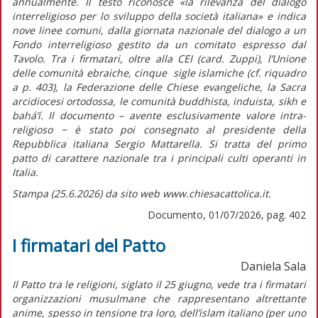
annualmente. Il testo riconosce
«la rilevanza del dialogo
interreligioso per lo sviluppo della società italiana»
e indica
nove linee comuni, dalla giornata nazionale del dialogo a un
Fondo interreligioso gestito da un comitato espresso dal
Tavolo. Tra i firmatari, oltre alla CEI (card. Zuppi), l’Unione
delle comunità ebraiche, cinque sigle islamiche (cf.
riquadro
a p. 403), la Federazione delle Chiese evangeliche, la Sacra
arcidiocesi ortodossa, le comunità buddhista, induista, sikh e
bahá’í. Il documento – avente esclusivamente valore intra-
religioso − è stato poi consegnato al presidente della
Repubblica italiana Sergio Mattarella. Si tratta del primo
patto di carattere nazionale tra i principali culti operanti in
Italia.
Stampa (25.6.2026) da sito web www.chiesacattolica.it.
Documento, 01/07/2026, pag. 402
I firmatari del Patto
Daniela Sala
Il Patto tra le religioni, siglato il 25 giugno, vede tra i firmatari
organizzazioni musulmane che rappresentano altrettante
anime, spesso in tensione tra loro, dell’islam italiano (per uno