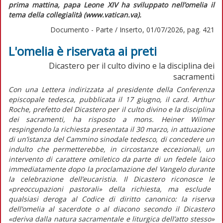
prima mattina, papa Leone XIV ha sviluppato nell’omelia il
tema della collegialità (www.vatican.va).
Documento - Parte / Inserto, 01/07/2026, pag. 421
L'omelia è riservata ai preti
Dicastero per il culto divino e la disciplina dei
sacramenti
Con una
Lettera indirizzata al presidente della Conferenza
episcopale tedesca
, pubblicata il 17 giugno, il card. Arthur
Roche, prefetto del Dicastero per il culto divino e la disciplina
dei sacramenti, ha risposto a mons. Heiner Wilmer
respingendo la richiesta presentata il 30 marzo, in attuazione
di un’istanza del Cammino sinodale tedesco, di concedere un
indulto che permetterebbe, in circostanze eccezionali, un
intervento di carattere omiletico da parte di un fedele laico
immediatamente dopo la proclamazione del Vangelo durante
la celebrazione dell’eucaristia. Il Dicastero riconosce le
«preoccupazioni pastorali»
della richiesta, ma esclude
qualsiasi deroga al
Codice di diritto canonico
: la riserva
dell’omelia al sacerdote o al diacono secondo il Dicastero
«deriva dalla natura sacramentale e liturgica dell’atto stesso»