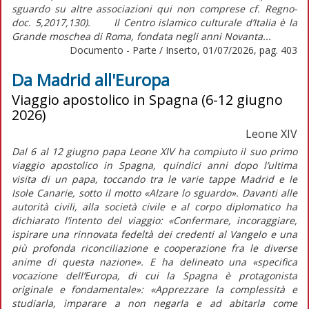
sguardo su altre associazioni qui non comprese cf. Regno-
doc. 5,2017,130). Il Centro islamico culturale d’Italia è la
Grande moschea di Roma, fondata negli anni Novanta...
Documento - Parte / Inserto, 01/07/2026, pag. 403
Da Madrid all'Europa
Viaggio apostolico in Spagna (6-12 giugno
2026)
Leone XIV
Dal 6 al 12 giugno papa Leone XIV ha compiuto il suo primo
viaggio apostolico in Spagna, quindici anni dopo l’ultima
visita di un papa, toccando tra le varie tappe Madrid e le
Isole Canarie, sotto il motto «Alzare lo sguardo». Davanti alle
autorità civili, alla società civile e al corpo diplomatico ha
dichiarato l’intento del viaggio:
«Confermare, incoraggiare,
ispirare una rinnovata fedeltà dei credenti al Vangelo e una
più profonda riconciliazione e cooperazione fra le diverse
anime di questa nazione».
E ha delineato una
«specifica
vocazione dell’Europa, di cui la Spagna è protagonista
originale e fondamentale»: «Apprezzare la complessità e
studiarla, imparare a non negarla e ad abitarla come