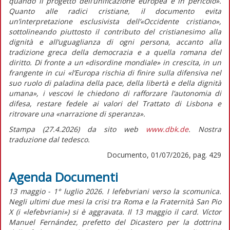
quando il progetto dell’unificazione europea è in pericolo».
Quanto alle radici cristiane, il documento evita
un’interpretazione esclusivista dell’«Occidente cristiano»,
sottolineando piuttosto il contributo del cristianesimo alla
dignità e all’uguaglianza di ogni persona, accanto alla
tradizione greca della democrazia e a quella romana del
diritto. Di fronte a un «disordine mondiale» in crescita, in un
frangente in cui «l’Europa rischia di finire sulla difensiva nel
suo ruolo di paladina della pace, della libertà e della dignità
umana», i vescovi le chiedono di rafforzare l’autonomia di
difesa, restare fedele ai valori del Trattato di Lisbona e
ritrovare una «narrazione di speranza».
Stampa (27.4.2026) da sito web
www.dbk.de
. Nostra
traduzione dal tedesco.
Documento, 01/07/2026, pag. 429
Agenda Documenti
13 maggio - 1° luglio 2026. I lefebvriani verso la scomunica.
Negli ultimi due mesi la crisi tra Roma e la Fraternità San Pio
X (i «lefebvriani») si è aggravata. Il 13 maggio il card. Víctor
Manuel Fernández, prefetto del Dicastero per la dottrina