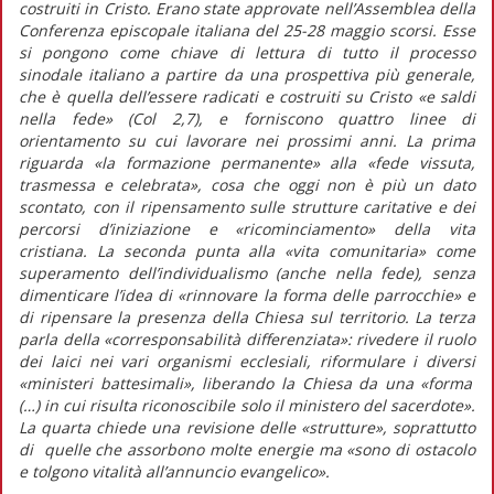
costruiti in Cristo.
Erano state approvate nell’Assemblea della
Conferenza episcopale italiana del 25-28 maggio scorsi. Esse
si pongono come chiave di lettura di tutto il processo
sinodale italiano a partire da una prospettiva più generale,
che è quella dell’essere radicati e costruiti su Cristo «e saldi
nella fede» (Col 2,7), e forniscono quattro linee di
orientamento su cui lavorare nei prossimi anni. La prima
riguarda
«la formazione permanente»
alla
«fede vissuta,
trasmessa e celebrata»,
cosa che oggi non è più un dato
scontato, con il ripensamento sulle strutture caritative e dei
percorsi d’iniziazione e «ricominciamento» della vita
cristiana. La seconda punta alla
«vita comunitaria»
come
superamento dell’individualismo (anche nella fede), senza
dimenticare l’idea di
«rinnovare la forma delle parrocchie»
e
di ripensare la presenza della Chiesa sul territorio. La terza
parla della
«corresponsabilità differenziata»
: rivedere il ruolo
dei laici nei vari organismi ecclesiali, riformulare i diversi
«ministeri battesimali»,
liberando la Chiesa da una
«forma
(…) in cui risulta riconoscibile solo il ministero del sacerdote».
La quarta chiede una revisione delle «strutture», soprattutto
di quelle che assorbono molte energie ma
«sono di ostacolo
e tolgono vitalità all’annuncio evangelico».