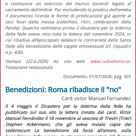
e costituisce un esercizio del
munus docendi
legato al
sacramento dell’ordine. Pur escludendo la predica dell’omelia
il documento ricorda le forme di predicazione già aperte ai
laici fuori dalla messa (catechesi, ritiri, celebrazioni della
Parola). Qualche settimana prima il Dicastero per la dottrina
della fede aveva reso nota la lettera del novembre 2024, in
cui ribadiva all’episcopato tedesco la contrarietà della Santa
Sede alla benedizione delle coppie omosessuali (cf.
riquadro
a p. 426).
Stampa (22.6.2026) da sito web
www.cultodivino.va
.
Titolazione redazionale.
Documento, 01/07/2026, pag. 425
Benedizioni: Roma ribadisce il "no"
Card. victor Manuel Fernandez
Il 4 maggio il Dicastero per la dottrina della fede ha
pubblicato sul suo sito la lettera inviata dal card. Víctor
Manuel Fernández il 18 novembre al vescovo di Treviri (Trier)
Stephen Ackermann, che gli aveva inviato copia del
vademecum
La benedizione dà forza all’amore
, sulla