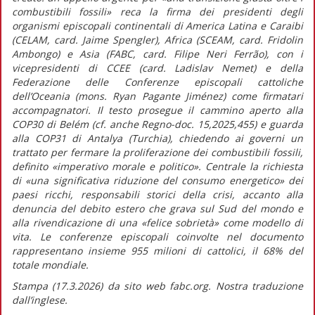
combustibili fossili»
reca la firma dei presidenti degli
organismi episcopali continentali di America Latina e Caraibi
(CELAM, card. Jaime Spengler), Africa (SCEAM, card. Fridolin
Ambongo) e Asia (FABC, card. Filipe Neri Ferrão), con i
vicepresidenti di CCEE (card. Ladislav Nemet) e della
Federazione delle Conferenze episcopali cattoliche
dell’Oceania (mons. Ryan Pagante Jiménez) come firmatari
accompagnatori. Il testo prosegue il cammino aperto alla
COP30 di Belém (cf. anche
Regno-doc.
15,2025,455) e guarda
alla COP31 di Antalya (Turchia), chiedendo ai governi un
trattato per fermare la proliferazione dei combustibili fossili,
definito
«imperativo morale e politico».
Centrale la richiesta
di
«una significativa riduzione del consumo energetico»
dei
paesi ricchi, responsabili storici della crisi, accanto alla
denuncia del debito estero che grava sul Sud del mondo e
alla rivendicazione di una
«felice sobrietà»
come modello di
vita. Le conferenze episcopali coinvolte nel documento
rappresentano insieme 955 milioni di cattolici, il 68% del
totale mondiale.
Stampa (17.3.2026) da sito web fabc.org. Nostra traduzione
dall’inglese.