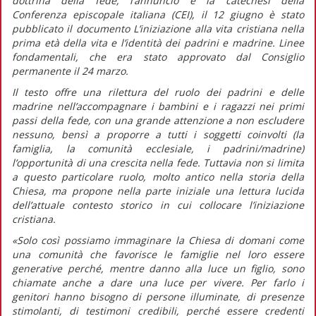
dottrina della fede, l’annuncio e la catechesi della
Conferenza episcopale italiana (CEI), il 12 giugno è stato
pubblicato il documento
L’iniziazione alla vita cristiana nella
prima età della vita e l’identità dei padrini e madrine. Linee
fondamentali,
che era stato approvato dal Consiglio
permanente il 24 marzo.
Il testo offre una rilettura del ruolo dei padrini e delle
madrine nell’accompagnare i bambini e i ragazzi nei primi
passi della fede, con una grande attenzione a non escludere
nessuno, bensì a proporre a tutti i soggetti coinvolti (la
famiglia, la comunità ecclesiale, i padrini/madrine)
l’opportunità di una crescita nella fede. Tuttavia non si limita
a questo particolare ruolo, molto antico nella storia della
Chiesa, ma propone nella parte iniziale una lettura lucida
dell’attuale contesto storico in cui collocare l’iniziazione
cristiana.
«Solo così possiamo immaginare la Chiesa di domani come
una comunità che favorisce le famiglie nel loro essere
generative perché, mentre
danno alla luce
un figlio, sono
chiamate anche a
dare una luce
per vivere. Per farlo i
genitori hanno bisogno di persone illuminate, di presenze
stimolanti, di testimoni credibili, perché essere credenti