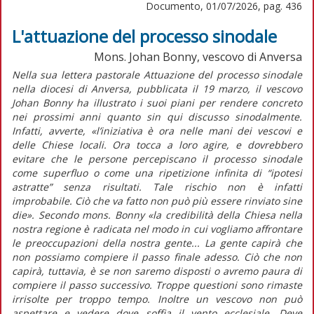
Documento, 01/07/2026, pag. 436
L'attuazione del processo sinodale
Mons. Johan Bonny, vescovo di Anversa
Nella sua lettera pastorale
Attuazione del processo sinodale
nella diocesi di Anversa,
pubblicata il 19 marzo, il vescovo
Johan Bonny ha illustrato i suoi piani per rendere concreto
nei prossimi anni quanto sin qui discusso sinodalmente.
Infatti, avverte,
«l’iniziativa è ora nelle mani dei vescovi e
delle Chiese locali. Ora tocca a loro agire, e dovrebbero
evitare che le persone percepiscano il processo sinodale
come superfluo o come una ripetizione infinita di “ipotesi
astratte” senza risultati. Tale rischio non è infatti
improbabile. Ciò che va fatto non può più essere rinviato
sine
die»
.
Secondo mons. Bonny
«la credibilità della Chiesa nella
nostra regione è radicata nel modo in cui vogliamo affrontare
le preoccupazioni della nostra gente... La gente capirà che
non possiamo compiere il passo finale adesso. Ciò che non
capirà, tuttavia, è se non saremo disposti o avremo paura di
compiere il passo successivo. Troppe questioni sono rimaste
irrisolte per troppo tempo. Inoltre un vescovo non può
aspettare e vedere dove soffia il vento ecclesiale. Deve