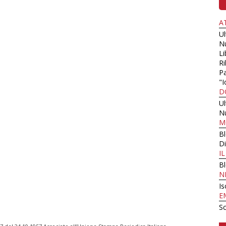
A
U
N
Li
Ri
Pa
"I
D
U
N
M
B
Di
I
B
N
Is
E
Sc