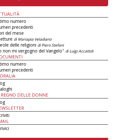
TTUALITÀ
ltimo numero
umeri precedenti
bri del mese
letture
di Mariapia Veladiano
role delle religioni
di Piero Stefani
o non mi vergogno del Vangelo"
di Luigi Accattoli
OCUMENTI
ltimo numero
umeri precedenti
ORALIA
log
aloghi
L REGNO DELLE DONNE
log
EWSLETTER
criviti
MAIL
rivici