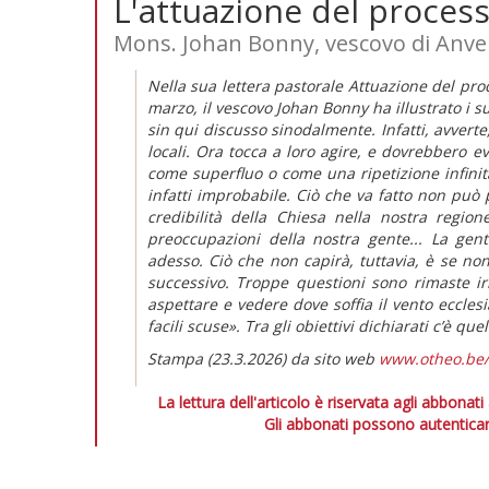
L'attuazione del proces
Mons. Johan Bonny, vescovo di Anve
Nella sua lettera pastorale
Attuazione del proc
marzo, il vescovo Johan Bonny ha illustrato i 
sin qui discusso sinodalmente. Infatti, avverte
locali. Ora tocca a loro agire, e dovrebbero e
come superfluo o come una ripetizione infinita 
infatti improbabile. Ciò che va fatto non può 
credibilità della Chiesa nella nostra regio
preoccupazioni della nostra gente... La ge
adesso. Ciò che non capirà, tuttavia, è se n
successivo. Troppe questioni sono rimaste i
aspettare e vedere dove soffia il vento eccles
facili scuse».
Tra gli obiettivi dichiarati c’è qu
Stampa (23.3.2026) da sito web
www.otheo.be
La lettura dell'articolo è riservata agli abbonati
Gli abbonati possono autenticar