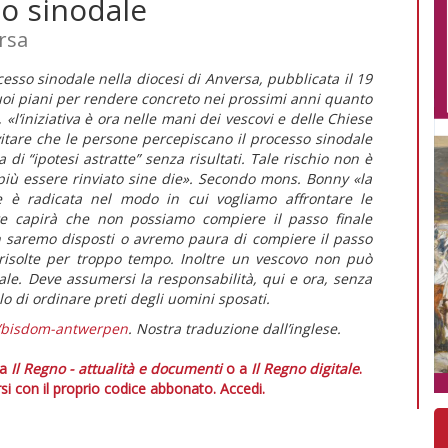
so sinodale
rsa
esso sinodale nella diocesi di Anversa,
pubblicata il 19
suoi piani per rendere concreto nei prossimi anni quanto
,
«l’iniziativa è ora nelle mani dei vescovi e delle Chiese
vitare che le persone percepiscano il processo sinodale
di “ipotesi astratte” senza risultati. Tale rischio non è
più essere rinviato
sine die»
.
Secondo mons. Bonny
«la
ne è radicata nel modo in cui vogliamo affrontare le
nte capirà che non possiamo compiere il passo finale
on saremo disposti o avremo paura di compiere il passo
rrisolte per troppo tempo. Inoltre un vescovo non può
iale. Deve assumersi la responsabilità, qui e ora, senza
ello di ordinare preti degli uomini sposati.
/bisdom-antwerpen
. Nostra traduzione dall’inglese.
 a
Il Regno - attualità e documenti
o a
Il Regno digitale
.
si con il proprio codice abbonato.
Accedi.