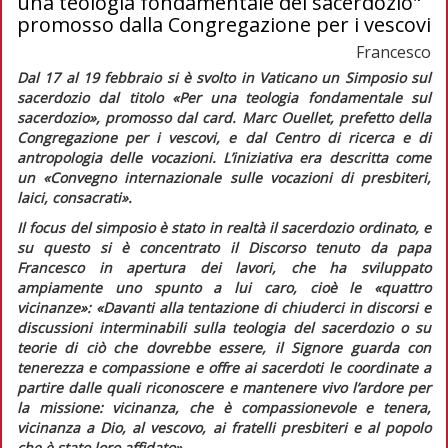
una teologia fondamentale del sacerdozio"
promosso dalla Congregazione per i vescovi
Francesco
Dal 17 al 19 febbraio si è svolto in Vaticano un Simposio sul
sacerdozio dal titolo «Per una teologia fondamentale sul
sacerdozio», promosso dal card. Marc Ouellet, prefetto della
Congregazione per i vescovi, e dal Centro di ricerca e di
antropologia delle vocazioni
.
L’iniziativa era descritta come
un «Convegno internazionale sulle vocazioni di presbiteri,
laici, consacrati».
Il focus del simposio è stato in realtà il sacerdozio ordinato, e
su questo si è concentrato il
Discorso
tenuto da papa
Francesco in apertura dei lavori, che ha sviluppato
ampiamente uno spunto a lui caro, cioè le «quattro
vicinanze»:
«Davanti alla tentazione di chiuderci in discorsi e
discussioni interminabili sulla teologia del sacerdozio o su
teorie di ciò che dovrebbe essere, il Signore guarda con
tenerezza e compassione e offre ai sacerdoti le coordinate a
partire dalle quali riconoscere e mantenere vivo l’ardore per
la missione: vicinanza, che è compassionevole e tenera,
vicinanza a Dio, al vescovo, ai fratelli presbiteri e al popolo
che è stato loro affidato».