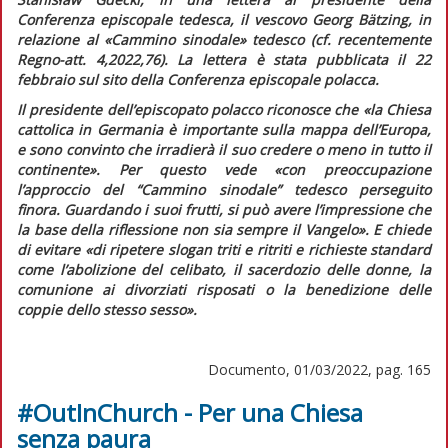
Conferenza episcopale tedesca, il vescovo Georg Bätzing, in
relazione al «Cammino sinodale» tedesco (cf. recentemente
Regno-att.
4,2022,76). La lettera è stata pubblicata il 22
febbraio sul sito della Conferenza episcopale polacca.
Il presidente dell’episcopato polacco riconosce che
«la Chiesa
cattolica in Germania è importante sulla mappa dell’Europa,
e sono convinto che irradierà il suo credere o meno in tutto il
continente»
. Per questo vede
«con preoccupazione
l’approccio del “Cammino sinodale” tedesco perseguito
finora. Guardando i suoi frutti, si può avere l’impressione che
la base della riflessione non sia sempre il Vangelo».
E chiede
di evitare
«di ripetere slogan triti e ritriti e richieste standard
come l’abolizione del celibato, il sacerdozio delle donne, la
comunione ai divorziati risposati o la benedizione delle
coppie dello stesso sesso».
Documento, 01/03/2022, pag. 165
#OutInChurch - Per una Chiesa
senza paura