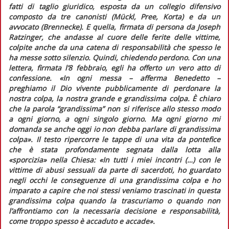
fatti
di taglio giuridico, esposta da un collegio difensivo
composto da tre canonisti (Mückl, Pree, Korta) e da un
avvocato (Brennecke). E quella, firmata di persona da Joseph
Ratzinger, che andasse al cuore delle ferite delle vittime,
colpite anche da una catena di responsabilità che spesso le
ha messe sotto silenzio. Quindi, chiedendo perdono. Con una
lettera, firmata l’8 febbraio, egli ha offerto un vero atto di
confessione. «In ogni messa – afferma Benedetto –
preghiamo il Dio vivente pubblicamente di perdonare la
nostra colpa, la nostra grande e grandissima colpa. È chiaro
che la parola “grandissima” non si riferisce allo stesso modo
a ogni giorno, a ogni singolo giorno. Ma ogni giorno mi
domanda se anche oggi io non debba parlare di grandissima
colpa»
. Il testo ripercorre le tappe di una vita da pontefice
che è stata profondamente segnata dalla lotta alla
«sporcizia» nella Chiesa:
«In tutti i miei incontri (…) con le
vittime di abusi sessuali da parte di sacerdoti, ho guardato
negli occhi le conseguenze di una grandissima colpa e ho
imparato a capire che noi stessi veniamo trascinati in questa
grandissima colpa quando la trascuriamo o quando non
l’affrontiamo con la necessaria decisione e responsabilità,
come troppo spesso è accaduto e accade»
.