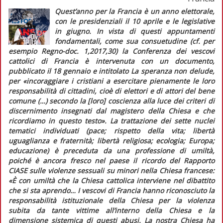
Quest’anno per la Francia è un anno elettorale,
con le presidenziali il 10 aprile e le legislative
in giugno. In vista di questi appuntamenti
fondamentali, come sua consuetudine (cf. per
esempio
Regno-doc.
1,2017,30) la Conferenza dei vescovi
cattolici di Francia è intervenuta con un documento,
pubblicato il 18 gennaio e intitolato
La speranza non delude,
per
«incoraggiare i cristiani a esercitare pienamente le loro
responsabilità di cittadini, cioè di elettori e di attori del bene
comune (…) secondo la [loro] coscienza alla luce dei criteri di
discernimento insegnati dal magistero della Chiesa e che
ricordiamo in questo testo».
La trattazione dei sette nuclei
tematici individuati (pace; rispetto della vita; libertà
uguaglianza e fraternità; libertà religiosa; ecologia; Europa;
educazione) è preceduta da una professione di umiltà,
poiché è ancora fresco nel paese il ricordo del
Rapporto
CIASE
sulle violenze sessuali su minori nella Chiesa francese:
«È con umiltà che la Chiesa cattolica interviene nel dibattito
che si sta aprendo… I vescovi di Francia hanno riconosciuto la
responsabilità istituzionale della Chiesa per la violenza
subita da tante vittime all’interno della Chiesa e la
dimensione sistemica di questi abusi. La nostra Chiesa ha