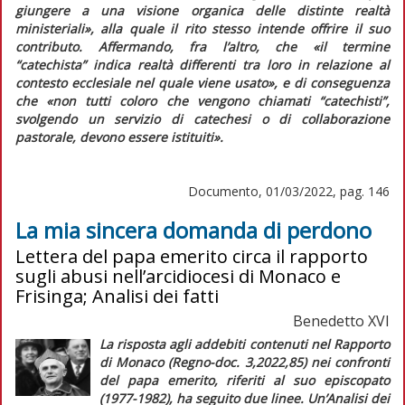
giungere a una visione organica delle distinte realtà
ministeriali»
, alla quale il rito stesso intende offrire il suo
contributo. Affermando, fra l’altro, che
«il termine
“catechista” indica realtà differenti tra loro in relazione al
contesto ecclesiale nel quale viene usato»
, e di conseguenza
che
«non tutti coloro che vengono chiamati “catechisti”,
svolgendo un servizio di catechesi o di collaborazione
pastorale, devono essere istituiti»
.
Documento, 01/03/2022, pag. 146
La mia sincera domanda di perdono
Lettera del papa emerito circa il rapporto
sugli abusi nell’arcidiocesi di Monaco e
Frisinga; Analisi dei fatti
Benedetto XVI
La risposta agli addebiti contenuti nel Rapporto
di Monaco (
Regno-doc
. 3,2022,85) nei confronti
del papa emerito, riferiti al suo episcopato
(1977-1982), ha seguito due linee. Un’
Analisi dei