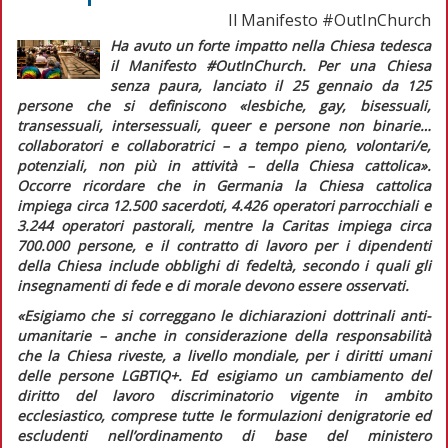
Il Manifesto #OutInChurch
Ha avuto un forte impatto nella Chiesa tedesca
il Manifesto
#OutInChurch. Per una Chiesa
senza paura
, lanciato il 25 gennaio da 125
persone che si definiscono
«lesbiche, gay, bisessuali,
transessuali, intersessuali, queer e persone non binarie…
collaboratori e collaboratrici – a tempo pieno, volontari/e,
potenziali, non più in attività – della Chiesa cattolica»
.
Occorre ricordare che in Germania la Chiesa cattolica
impiega circa 12.500 sacerdoti, 4.426 operatori parrocchiali e
3.244 operatori pastorali, mentre la Caritas impiega circa
700.000 persone, e il contratto di lavoro per i dipendenti
della Chiesa include obblighi di fedeltà, secondo i quali gli
insegnamenti di fede e di morale devono essere osservati.
«Esigiamo che si correggano le dichiarazioni dottrinali anti-
umanitarie – anche in considerazione della responsabilità
che la Chiesa riveste, a livello mondiale, per i diritti umani
delle persone LGBTIQ+. Ed esigiamo un cambiamento del
diritto del lavoro discriminatorio vigente in ambito
ecclesiastico, comprese tutte le formulazioni denigratorie ed
escludenti nell’ordinamento di base del ministero