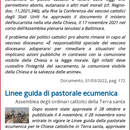
permettono aborto, eutanasia o altri mali morali (cf.
Regno-
doc.
11,2021,346), alla fine la Conferenza dei vescovi cattolici
degli Stati Uniti ha approvato il documento
Il mistero
dell’eucaristia nella vita della Chiesa,
il 17 novembre 2021 nel
corso dell’Assemblea plenaria tenutasi a Baltimora.
Il problema dei politici cattolici pro aborto rimane in capo al
vescovo diocesano:
«È responsabilità speciale del vescovo
diocesano adoperarsi per rimediare a situazioni che
implicano azioni pubbliche in contrasto con la comunione
visibile della Chiesa e la legge morale. Egli infatti deve
custodire l’integrità del sacramento, la comunione visibile
della Chiesa e la salvezza delle anime».
Documento, 01/03/2022, pag. 172
Linee guida di pastorale ecumenica
Assemblea degli ordinari cattolici della Terra santa
Dopo essere state approvate il 28 ottobre e
pubblicate il 4 novembre, il 28 novembre sono
entrate in vigore le
Linee guida della pastorale
ecumenica per le Chiese cattoliche in Terra santa,
approvate