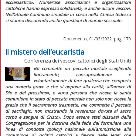
ecclesiastico».
Numerose associazioni e organizzazioni
cattoliche hanno espresso solidarietà, e anche alcuni vescovi.
Nell’attuale Cammino sinodale in corso nella Chiesa tedesca
si stanno discutendo anche questioni di morale sessuale.
Documento, 01/03/2022, pag. 170
Il mistero dell’eucaristia
Conferenza dei vescovi cattolici degli Stati Uniti
«Si commette un peccato mortale scegliendo
liberamente, consapevolmente e
volontariamente di fare qualcosa che comporta
una materia grave e che si oppone alla carità, all’amore di
Dio e del prossimo»
, e
«una persona che riceve la santa
comunione in stato di peccato mortale non solo non riceve la
grazia che il sacramento trasmette, ma commette il peccato
di sacrilegio, non mostrando la reverenza dovuta al sacro
corpo e sangue di Cristo».
Dopo essere stati dissuasi dalla
Congregazione per la dottrina della fede dal formulare una
linea di condotta (
policy
) nazionale sull’ammissione alla
comunione di politici cattolici a favore delle leggi che