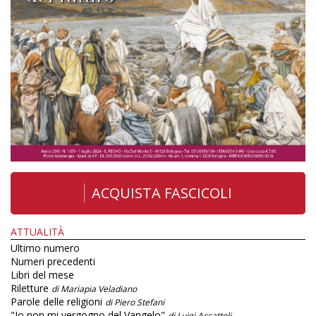
ACQUISTA FASCICOLI
ATTUALITÀ
Ultimo numero
Numeri precedenti
Libri del mese
Riletture
di Mariapia Veladiano
Parole delle religioni
di Piero Stefani
"Io non mi vergogno del Vangelo"
di Luigi Accattoli