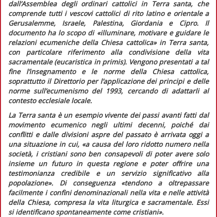
dall’Assemblea degli ordinari cattolici in Terra santa, che
comprende tutti i vescovi cattolici di rito latino e orientale a
Gerusalemme, Israele, Palestina, Giordania e Cipro. Il
documento ha lo scopo di
«illuminare, motivare e guidare le
relazioni ecumeniche della Chiesa cattolica»
in Terra santa,
con particolare riferimento alla condivisione della vita
sacramentale (eucaristica
in primis
). Vengono presentati a tal
fine l’insegnamento e le norme della Chiesa cattolica,
soprattutto il
Direttorio per l’applicazione dei principi e delle
norme sull’ecumenismo
del 1993
,
cercando di adattarli al
contesto ecclesiale locale.
La Terra santa è un esempio vivente dei passi avanti fatti dal
movimento ecumenico negli ultimi decenni, poiché dai
conflitti e dalle divisioni aspre del passato è arrivata oggi a
una situazione in cui,
«a causa del loro ridotto numero nella
società, i cristiani sono ben consapevoli di poter avere solo
insieme un futuro in questa regione e poter offrire una
testimonianza credibile e un servizio significativo alla
popolazione»
. Di conseguenza
«tendono a oltrepassare
facilmente i confini denominazionali nella vita e nelle attività
della Chiesa, compresa la vita liturgica e sacramentale. Essi
si identificano spontaneamente come cristiani».