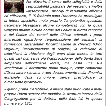
Per
«favorire il senso della collegialità e della
responsabilità pastorale dei vescovi»,
e inoltre
«assecondare i principi di razionalità, efficacia
ed efficienza»,
il 15 febbraio papa Francesco ha promulgato
la lettera apostolica motu proprio
Competentias quasdam
decernere (Assegnare alcune competenze)
, con la quale
vengono mutate alcune norme del
Codice di diritto canonico
e del
Codice dei canoni delle Chiese orientali.
I punti
interessati riguardano: l’organizzazione dei seminari; la
formazione sacerdotale; l’incardinazione di chierici; l’
Ordo
virginum
; l’esclaustrazione di religiosi; la redazione di
catechismi; la riduzione degli oneri delle messe. In tutti
questi casi non serve più l’«approvazione» della Santa Sede
all’operato dell’ordinario locale, ma basta una sua
«conferma». Il documento punta dunque, come commenta
L’Osservatore romano,
a
«un decentramento nella dinamica
ecclesiale della comunione, senza pregiudicare la
dimensione gerarchica»
.
Il giorno prima, 14 febbraio, è invece stato pubblicato il motu
proprio
Fidem servare
che modifica la struttura interna della
Congregazione per la dottrina della fede (cf. in
questo
numero
a p. 136).