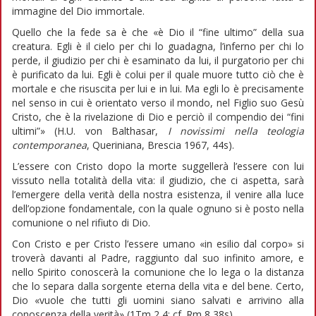
immagine del Dio immortale.
Quello che la fede sa è che «è Dio il “fine ultimo” della sua
creatura. Egli è il cielo per chi lo guadagna, l’inferno per chi lo
perde, il giudizio per chi è esaminato da lui, il purgatorio per chi
è purificato da lui. Egli è colui per il quale muore tutto ciò che è
mortale e che risuscita per lui e in lui. Ma egli lo è precisamente
nel senso in cui è orientato verso il mondo, nel Figlio suo Gesù
Cristo, che è la rivelazione di Dio e perciò il compendio dei “fini
ultimi”» (H.U. von Balthasar,
I novissimi nella teologia
contemporanea
, Queriniana, Brescia 1967, 44s).
L’essere con Cristo dopo la morte suggellerà l’essere con lui
vissuto nella totalità della vita: il giudizio, che ci aspetta, sarà
l’emergere della verità della nostra esistenza, il venire alla luce
dell’opzione fondamentale, con la quale ognuno si è posto nella
comunione o nel rifiuto di Dio.
Con Cristo e per Cristo l’essere umano «in esilio dal corpo» si
troverà davanti al Padre, raggiunto dal suo infinito amore, e
nello Spirito conoscerà la comunione che lo lega o la distanza
che lo separa dalla sorgente eterna della vita e del bene. Certo,
Dio «vuole che tutti gli uomini siano salvati e arrivino alla
conoscenza della verità» (1Tm 2,4; cf. Rm 8,38s).