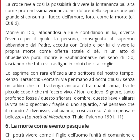
La croce rivela così la possibilità di vivere la lontananza più alta
come profondissima vicinanza: nel dolore della separazione più
grande si consuma il fuoco dell’amore, forte come la morte (cf.
Ct 8,6).
Morire in Dio, affidandosi a lui e confidando in lui, diventa
l’evento per il quale la persona, consegnata al supremo
abbandono dal Padre, accetta con Cristo e per lui di vivere la
propria morte come offerta totale di sé, in un atto di
obbedienza pura: morire è «abbandonarsi» nel seno di Dio,
lasciando che tutto si trasfiguri in colui che ci accoglie.
Lo esprime con rara efficacia uno scrittore del nostro tempo,
Renzo Barsacchi: «Portami via per mano ad occhi chiusi / senza
un addio che mi trattenga ancora / tra quanti amai, tra le
piccole cose / che mi fecero vivo. / Non credevo, Signore, tanto
profondo fosse / questo sfiorarsi d’ombre, questo lieve / alitarsi
la vita nello specchio / fragile di uno sguardo, / né pensavo che
il mondo / divenisse, abbuiando, così acceso / di impensate
bellezze» (
Le notti di Nicodemo
, Thule, Palermo 1991, 11).
6. La morte come evento pasquale
Chi potrà vivere come il Figlio dell’uomo l’unità di comunione e