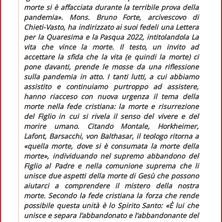
morte si è affacciata durante la terribile prova della
pandemia».
Mons. Bruno Forte, arcivescovo di
Chieti-Vasto, ha indirizzato ai suoi fedeli una
Lettera
per la Quaresima e la Pasqua 2022
, intitolandola
La
vita che vince la morte
. Il testo, un invito ad
accettare la sfida che la vita (e quindi la morte) ci
pone davanti, prende le mosse da una riflessione
sulla pandemia in atto. I tanti lutti, a cui abbiamo
assistito e continuiamo purtroppo ad assistere,
hanno riacceso con nuova urgenza il tema della
morte nella fede cristiana: la morte e risurrezione
del Figlio in cui si rivela il senso del vivere e del
morire umano. Citando Montale, Horkheimer,
Lafont, Barsacchi, von Balthasar, il teologo ritorna a
«quella morte, dove si è consumata la morte della
morte»
, individuando nel supremo abbandono del
Figlio al Padre e nella comunione suprema che li
unisce due aspetti della morte di Gesù che possono
aiutarci a comprendere il mistero della nostra
morte. Secondo la fede cristiana la forza che rende
possibile questa unità è lo Spirito Santo:
«È lui che
unisce e separa l’abbandonato e l’abbandonante del