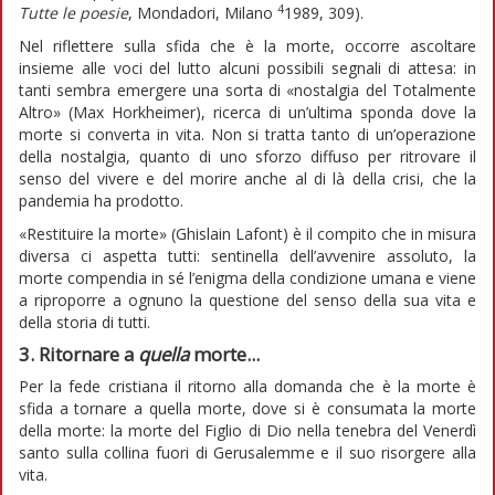
4
Tutte le poesie
, Mondadori, Milano
1989, 309).
Nel riflettere sulla sfida che è la morte, occorre ascoltare
insieme alle voci del lutto alcuni possibili segnali di attesa: in
tanti sembra emergere una sorta di «nostalgia del Totalmente
Altro» (Max Horkheimer), ricerca di un’ultima sponda dove la
morte si converta in vita. Non si tratta tanto di un’operazione
della nostalgia, quanto di uno sforzo diffuso per ritrovare il
senso del vivere e del morire anche al di là della crisi, che la
pandemia ha prodotto.
«Restituire la morte» (Ghislain Lafont) è il compito che in misura
diversa ci aspetta tutti: sentinella dell’avvenire assoluto, la
morte compendia in sé l’enigma della condizione umana e viene
a riproporre a ognuno la questione del senso della sua vita e
della storia di tutti.
3. Ritornare a
quella
morte...
Per la fede cristiana il ritorno alla domanda che è la morte è
sfida a tornare a quella morte, dove si è consumata la morte
della morte: la morte del Figlio di Dio nella tenebra del Venerdì
santo sulla collina fuori di Gerusalemme e il suo risorgere alla
vita.