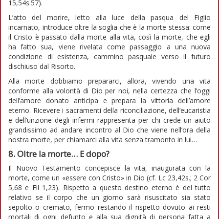
15,54s.57).
L’atto del morire, letto alla luce della pasqua del Figlio
incarnato, introduce oltre la soglia che è la morte stessa: come
il Cristo è passato dalla morte alla vita, così la morte, che egli
ha fatto sua, viene rivelata come passaggio a una nuova
condizione di esistenza, cammino pasquale verso il futuro
dischiuso dal Risorto.
Alla morte dobbiamo prepararci, allora, vivendo una vita
conforme alla volontà di Dio per noi, nella certezza che l’oggi
dell’amore donato anticipa e prepara la vittoria dell’amore
eterno. Ricevere i sacramenti della riconciliazione, dell’eucaristia
e dell’unzione degli infermi rappresenta per chi crede un aiuto
grandissimo ad andare incontro al Dio che viene nell’ora della
nostra morte, per chiamarci alla vita senza tramonto in lui…
8. Oltre la morte… E dopo?
Il Nuovo Testamento concepisce la vita, inaugurata con la
morte, come un «essere con Cristo» in Dio (cf. Lc 23,42s.; 2 Cor
5,68 e Fil 1,23). Rispetto a questo destino eterno è del tutto
relativo se il corpo che un giorno sarà risuscitato sia stato
sepolto o cremato, fermo restando il rispetto dovuto ai resti
mortali di ogni defunto e alla sua dignità di persona fatta a