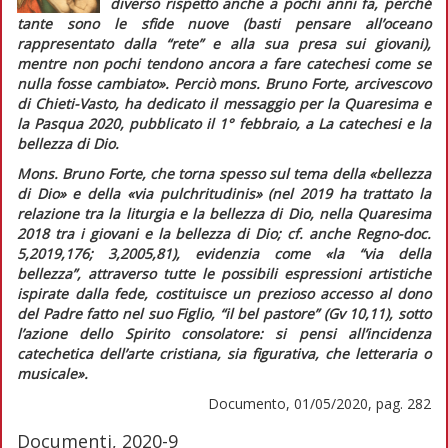
diverso rispetto anche a pochi anni fa, perché
tante sono le sfide nuove (basti pensare all’oceano
rappresentato dalla “rete” e alla sua presa sui giovani),
mentre non pochi tendono ancora a fare catechesi come se
nulla fosse cambiato».
Perciò mons. Bruno Forte, arcivescovo
di Chieti-Vasto, ha dedicato il messaggio per la Quaresima e
la Pasqua 2020, pubblicato il 1° febbraio, a
La catechesi e la
bellezza di Dio.
Mons. Bruno Forte, che torna spesso sul tema della «bellezza
di Dio» e della
«via pulchritudinis»
(nel 2019 ha trattato la
relazione tra la liturgia e la bellezza di Dio, nella Quaresima
2018 tra i giovani e la bellezza di Dio; cf. anche
Regno-doc
.
5,2019,176; 3,2005,81), evidenzia come
«la “via della
bellezza”, attraverso tutte le possibili espressioni artistiche
ispirate dalla fede, costituisce un prezioso accesso al dono
del Padre fatto nel suo Figlio, “il bel pastore” (Gv 10,11), sotto
l’azione dello Spirito consolatore: si pensi all’incidenza
catechetica dell’arte cristiana, sia figurativa, che letteraria o
musicale».
Documento, 01/05/2020, pag. 282
Documenti, 2020-9