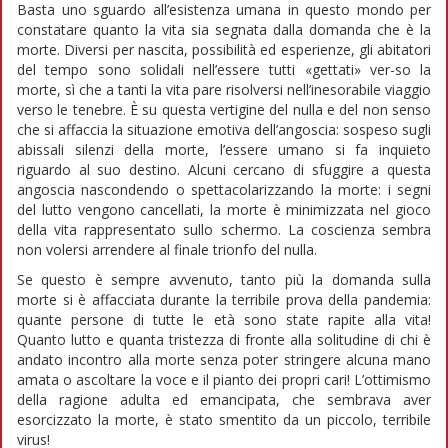
Basta uno sguardo all’esistenza umana in questo mondo per
constatare quanto la vita sia segnata dalla domanda che è la
morte. Diversi per nascita, possibilità ed esperienze, gli abitatori
del tempo sono solidali nell’essere tutti «gettati» ver-so la
morte, sì che a tanti la vita pare risolversi nell’inesorabile viaggio
verso le tenebre. È su questa vertigine del nulla e del non senso
che si affaccia la situazione emotiva dell’angoscia: sospeso sugli
abissali silenzi della morte, l’essere umano si fa inquieto
riguardo al suo destino. Alcuni cercano di sfuggire a questa
angoscia nascondendo o spettacolarizzando la morte: i segni
del lutto vengono cancellati, la morte è minimizzata nel gioco
della vita rappresentato sullo schermo. La coscienza sembra
non volersi arrendere al finale trionfo del nulla.
Se questo è sempre avvenuto, tanto più la domanda sulla
morte si è affacciata durante la terribile prova della pandemia:
quante persone di tutte le età sono state rapite alla vita!
Quanto lutto e quanta tristezza di fronte alla solitudine di chi è
andato incontro alla morte senza poter stringere alcuna mano
amata o ascoltare la voce e il pianto dei propri cari! L’ottimismo
della ragione adulta ed emancipata, che sembrava aver
esorcizzato la morte, è stato smentito da un piccolo, terribile
virus!