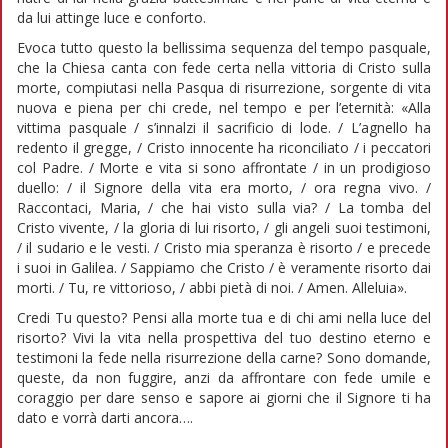
da lui attinge luce e conforto.
Evoca tutto questo la bellissima sequenza del tempo pasquale,
che la Chiesa canta con fede certa nella vittoria di Cristo sulla
morte, compiutasi nella Pasqua di risurrezione, sorgente di vita
nuova e piena per chi crede, nel tempo e per l’eternità: «Alla
vittima pasquale / s’innalzi il sacrificio di lode. / L’agnello ha
redento il gregge, / Cristo innocente ha riconciliato / i peccatori
col Padre. / Morte e vita si sono affrontate / in un prodigioso
duello: / il Signore della vita era morto, / ora regna vivo. /
Raccontaci, Maria, / che hai visto sulla via? / La tomba del
Cristo vivente, / la gloria di lui risorto, / gli angeli suoi testimoni,
/ il sudario e le vesti. / Cristo mia speranza è risorto / e precede
i suoi in Galilea. / Sappiamo che Cristo / è veramente risorto dai
morti. / Tu, re vittorioso, / abbi pietà di noi. / Amen. Alleluia».
Credi Tu questo? Pensi alla morte tua e di chi ami nella luce del
risorto? Vivi la vita nella prospettiva del tuo destino eterno e
testimoni la fede nella risurrezione della carne? Sono domande,
queste, da non fuggire, anzi da affrontare con fede umile e
coraggio per dare senso e sapore ai giorni che il Signore ti ha
dato e vorrà darti ancora….