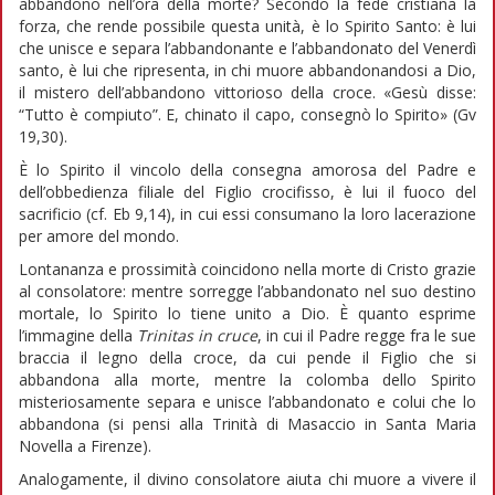
abbandono nell’ora della morte? Secondo la fede cristiana la
forza, che rende possibile questa unità, è lo Spirito Santo: è lui
che unisce e separa l’abbandonante e l’abbandonato del Venerdì
santo, è lui che ripresenta, in chi muore abbandonandosi a Dio,
il mistero dell’abbandono vittorioso della croce. «Gesù disse:
“Tutto è compiuto”. E, chinato il capo, consegnò lo Spirito» (Gv
19,30).
È lo Spirito il vincolo della consegna amorosa del Padre e
dell’obbedienza filiale del Figlio crocifisso, è lui il fuoco del
sacrificio (cf. Eb 9,14), in cui essi consumano la loro lacerazione
per amore del mondo.
Lontananza e prossimità coincidono nella morte di Cristo grazie
al consolatore: mentre sorregge l’abbandonato nel suo destino
mortale, lo Spirito lo tiene unito a Dio. È quanto esprime
l’immagine della
Trinitas in cruce
, in cui il Padre regge fra le sue
braccia il legno della croce, da cui pende il Figlio che si
abbandona alla morte, mentre la colomba dello Spirito
misteriosamente separa e unisce l’abbandonato e colui che lo
abbandona (si pensi alla Trinità di Masaccio in Santa Maria
Novella a Firenze).
Analogamente, il divino consolatore aiuta chi muore a vivere il