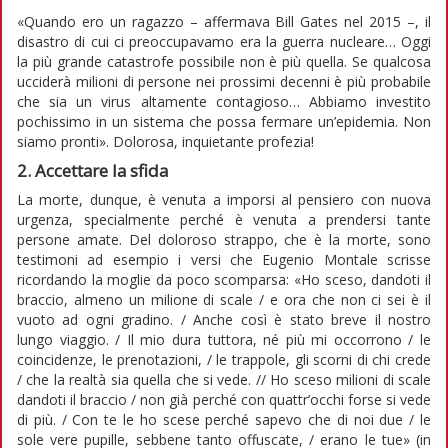
«Quando ero un ragazzo – affermava Bill Gates nel 2015 –, il
disastro di cui ci preoccupavamo era la guerra nucleare… Oggi
la più grande catastrofe possibile non è più quella. Se qualcosa
ucciderà milioni di persone nei prossimi decenni è più probabile
che sia un virus altamente contagioso… Abbiamo investito
pochissimo in un sistema che possa fermare un’epidemia. Non
siamo pronti». Dolorosa, inquietante profezia!
2. Accettare la sfida
La morte, dunque, è venuta a imporsi al pensiero con nuova
urgenza, specialmente perché è venuta a prendersi tante
persone amate. Del doloroso strappo, che è la morte, sono
testimoni ad esempio i versi che Eugenio Montale scrisse
ricordando la moglie da poco scomparsa: «Ho sceso, dandoti il
braccio, almeno un milione di scale / e ora che non ci sei è il
vuoto ad ogni gradino. / Anche così è stato breve il nostro
lungo viaggio. / Il mio dura tuttora, né più mi occorrono / le
coincidenze, le prenotazioni, / le trappole, gli scorni di chi crede
/ che la realtà sia quella che si vede. // Ho sceso milioni di scale
dandoti il braccio / non già perché con quattr’occhi forse si vede
di più. / Con te le ho scese perché sapevo che di noi due / le
sole vere pupille, sebbene tanto offuscate, / erano le tue» (in