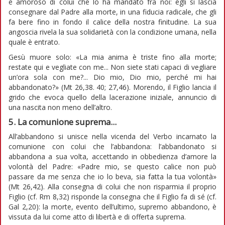
e amoroso di colui che lo ha mandato fra noi: egli si lascia
consegnare dal Padre alla morte, in una fiducia radicale, che gli
fa bere fino in fondo il calice della nostra finitudine. La sua
angoscia rivela la sua solidarietà con la condizione umana, nella
quale è entrato.
Gesù muore solo: «La mia anima è triste fino alla morte;
restate qui e vegliate con me... Non siete stati capaci di vegliare
un’ora sola con me?... Dio mio, Dio mio, perché mi hai
abbandonato?» (Mt 26,38. 40; 27,46). Morendo, il Figlio lancia il
grido che evoca quello della lacerazione iniziale, annuncio di
una nascita non meno dell’altro.
5. La comunione suprema...
All’abbandono si unisce nella vicenda del Verbo incarnato la
comunione con colui che l’abbandona: l’abbandonato si
abbandona a sua volta, accettando in obbedienza d’amore la
volontà del Padre: «Padre mio, se questo calice non può
passare da me senza che io lo beva, sia fatta la tua volontà»
(Mt 26,42). Alla consegna di colui che non risparmia il proprio
Figlio (cf. Rm 8,32) risponde la consegna che il Figlio fa di sé (cf.
Gal 2,20): la morte, evento dell’ultimo, supremo abbandono, è
vissuta da lui come atto di libertà e di offerta suprema.