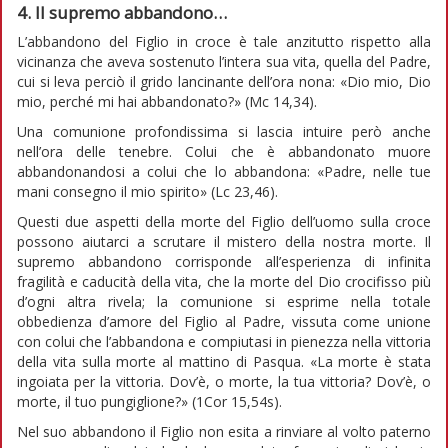
4. Il supremo abbandono…
L’abbandono del Figlio in croce è tale anzitutto rispetto alla
vicinanza che aveva sostenuto l’intera sua vita, quella del Padre,
cui si leva perciò il grido lancinante dell’ora nona: «Dio mio, Dio
mio, perché mi hai abbandonato?» (Mc 14,34).
Una comunione profondissima si lascia intuire però anche
nell’ora delle tenebre. Colui che è abbandonato muore
abbandonandosi a colui che lo abbandona: «Padre, nelle tue
mani consegno il mio spirito» (Lc 23,46).
Questi due aspetti della morte del Figlio dell’uomo sulla croce
possono aiutarci a scrutare il mistero della nostra morte. Il
supremo abbandono corrisponde all’esperienza di infinita
fragilità e caducità della vita, che la morte del Dio crocifisso più
d’ogni altra rivela; la comunione si esprime nella totale
obbedienza d’amore del Figlio al Padre, vissuta come unione
con colui che l’abbandona e compiutasi in pienezza nella vittoria
della vita sulla morte al mattino di Pasqua. «La morte è stata
ingoiata per la vittoria. Dov’è, o morte, la tua vittoria? Dov’è, o
morte, il tuo pungiglione?» (1Cor 15,54s).
Nel suo abbandono il Figlio non esita a rinviare al volto paterno