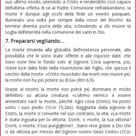
suo ultimo esodo, unendolo a Cristo e rendendolo così capace
dell’ultima offerta di sé al Padre. Comunione nell’abbandono, la
morte è dunque agli occhi della fede un evento pasquale,
illuminato una volta per sempre dalla croce del Risorto: da
termine diventa porta della vita, schiudendo a chi muore la
soglia dell’eternità nella comunione dei santi in Dio.
7. Prepararsi vegliando…
La morte rimanda alla globalità dell’esistenza personale, alle
possibilità che le sono state offerte e alle risposte date, che
sono note fino in fondo solo al Signore. L’ora suprema, poi,
riceve luce dalla fede nella risurrezione del Figlio, che spezza il
cerchio della morte: «Cristo risuscitato dai morti non muore più:
la morte non ha più potere su di lui» (Rm 6,9).
Grazie al risorto la morte non potrà più dominare in modo
definitivo su alcuna creatura: «L’ultimo nemico a essere
annientato sarà la morte, perché ogni cosa (Cristo) ha posto
sotto i suoi piedi» (1Cor 15,26s). Raggiunta dalla signoria di
Cristo, la morte si converte nel suo contrario, la vita: «La morte
è stata ingoiata per la vittoria. Dov’è, o morte, la tua vittoria?
Dov’è, o morte, il tuo pungiglione?... Siano rese grazie a Dio che
ci dà vittoria per mezzo del Signore nostro Gesù Cristo» (1Cor