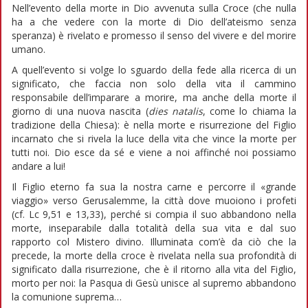
Nell’evento della morte in Dio avvenuta sulla Croce (che nulla
ha a che vedere con la morte di Dio dell’ateismo senza
speranza) è rivelato e promesso il senso del vivere e del morire
umano.
A quell’evento si volge lo sguardo della fede alla ricerca di un
significato, che faccia non solo della vita il cammino
responsabile dell’imparare a morire, ma anche della morte il
giorno di una nuova nascita (
dies natalis
, come lo chiama la
tradizione della Chiesa): è nella morte e risurrezione del Figlio
incarnato che si rivela la luce della vita che vince la morte per
tutti noi. Dio esce da sé e viene a noi affinché noi possiamo
andare a lui!
Il Figlio eterno fa sua la nostra carne e percorre il «grande
viaggio» verso Gerusalemme, la città dove muoiono i profeti
(cf. Lc 9,51 e 13,33), perché si compia il suo abbandono nella
morte, inseparabile dalla totalità della sua vita e dal suo
rapporto col Mistero divino. Illuminata com’è da ciò che la
precede, la morte della croce è rivelata nella sua profondità di
significato dalla risurrezione, che è il ritorno alla vita del Figlio,
morto per noi: la Pasqua di Gesù unisce al supremo abbandono
la comunione suprema…