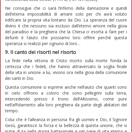
Ne consegue che ci sarà l’inferno della dannazione e quindi
dell’eterna impossibilità di amare solo per chi avrà voluto
edificare la propria vita lontano da Dio. La speranza del cuore
divino è che nessuno sia escluso dall’eterno amore nella gioia
del paradiso e la preghiera che la Chiesa ci esorta a fare per i
defunti è l’aiuto che possiamo loro offrire perché questa
speranza si realizzi per ognuno di loro…
9. Il canto dei risorti nel risorto
La fede nella vittoria di Cristo risorto sulla morte fonda la
certezza che i fedeli, che hanno attraversato la soglia finale
della vita in unione a lui, vivono ora nella gioia della comunione
dei santi in Dio.
Questa comunione si esprime anche nell’aiuto che quanti sono
in cielo offrono a coloro che sono pellegrini sulla terra,
intercedendo presso il trono dell’Altissimo, come pure
nell’affidamento alla loro preghiera da parte degli abitatori del
tempo.
Colui che è l’alleanza in persona fra gli uomini e Dio, il Signore
Gesù, garantisce la forza e la bellezza di questa unione, che si
nutre di lui nella grazia battesimale e nel pane di vita eterna e