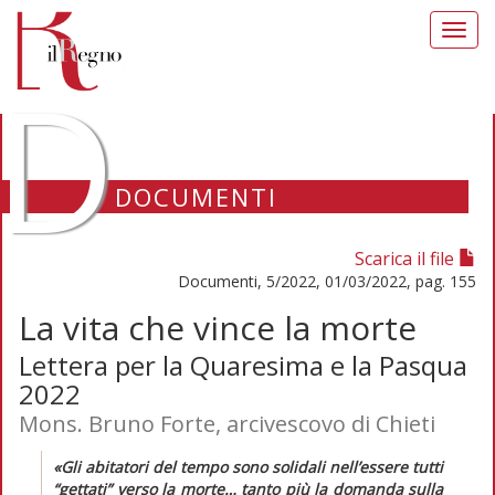
Toggl
navig
D
DOCUMENTI
Scarica il file
Documenti, 5/2022, 01/03/2022, pag. 155
La vita che vince la morte
Lettera per la Quaresima e la Pasqua
2022
Mons. Bruno Forte, arcivescovo di Chieti
«Gli abitatori del tempo sono solidali nell’essere tutti
“gettati” verso la morte… tanto più la domanda sulla