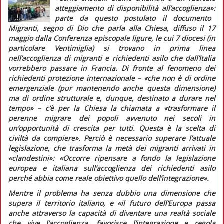
atteggiamento di disponibilità all’accoglienza»:
parte da questo postulato il documento
Migranti, segno di Dio che parla alla Chiesa,
diffuso il 17
maggio dalla Conferenza episcopale ligure, le cui 7 diocesi (in
particolare Ventimiglia) si trovano in prima linea
nell’accoglienza di migranti e richiedenti asilo che dall’Italia
vorrebbero passare in Francia. Di fronte al fenomeno dei
richiedenti protezione internazionale –
«che non è di ordine
emergenziale (pur mantenendo anche questa dimensione)
ma di ordine strutturale e, dunque, destinato a durare nel
tempo»
– c’è per la Chiesa la chiamata a
«trasformare il
perenne migrare dei popoli avvenuto nei secoli in
un’opportunità di crescita per tutti. Questa è la scelta di
civiltà da compiere».
Perciò è necessario superare l’attuale
legislazione, che trasforma la metà dei migranti arrivati in
«clandestini»:
«Occorre ripensare a fondo la legislazione
europea e italiana sull’accoglienza dei richiedenti asilo
perché abbia come reale obiettivo quello dell’integrazione»
.
Mentre il problema ha senza dubbio una dimensione che
supera il territorio italiano, e
«il futuro dell’Europa passa
anche attraverso la capacità di diventare una realtà sociale
che vive l’accoglienza, favorisce l’integrazione e regola