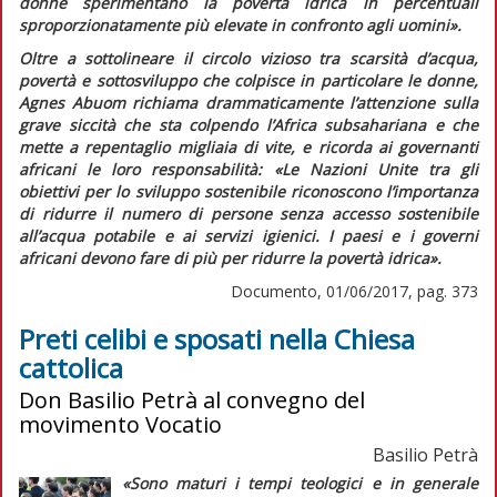
donne sperimentano la povertà idrica in percentuali
sproporzionatamente più elevate in confronto agli uomini».
Oltre a sottolineare il circolo vizioso tra scarsità d’acqua,
povertà e sottosviluppo che colpisce in particolare le donne,
Agnes Abuom richiama drammaticamente l’attenzione sulla
grave siccità che sta colpendo l’Africa subsahariana e che
mette a repentaglio migliaia di vite, e ricorda ai governanti
africani le loro responsabilità:
«Le Nazioni Unite tra gli
obiettivi per lo sviluppo sostenibile riconoscono l’importanza
di ridurre il numero di persone senza accesso sostenibile
all’acqua potabile e ai servizi igienici. I paesi e i governi
africani devono fare di più per ridurre la povertà idrica».
Documento, 01/06/2017, pag. 373
Preti celibi e sposati nella Chiesa
cattolica
Don Basilio Petrà al convegno del
movimento Vocatio
Basilio Petrà
«Sono maturi i tempi teologici e in generale