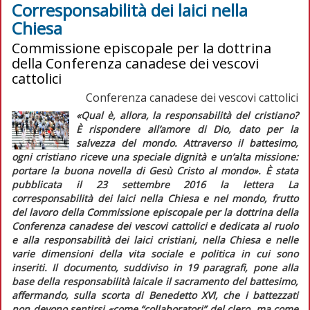
Corresponsabilità dei laici nella
Chiesa
Commissione episcopale per la dottrina
della Conferenza canadese dei vescovi
cattolici
Conferenza canadese dei vescovi cattolici
«
Qual è, allora, la responsabilità del cristiano?
È rispondere all’amore di Dio, dato per la
salvezza del mondo. Attraverso il battesimo,
ogni cristiano riceve una speciale dignità e un’alta missione:
portare la buona novella di Gesù Cristo al mondo
». È stata
pubblicata il 23 settembre 2016 la lettera
La
corresponsabilità dei laici nella Chiesa e nel mondo
, frutto
del lavoro della Commissione episcopale per la dottrina della
Conferenza canadese dei vescovi cattolici e dedicata al ruolo
e alla responsabilità dei laici cristiani, nella Chiesa e nelle
varie dimensioni della vita sociale e politica in cui sono
inseriti. Il documento, suddiviso in 19 paragrafi, pone alla
base della responsabilità laicale il sacramento del battesimo,
affermando, sulla scorta di Benedetto XVI, che i battezzati
non devono sentirsi «
come “collaboratori” del clero, ma come