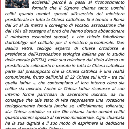
ecclesiali perché si passi al riconoscimento
formale che il Signore chiama tanto uomini
celibi quanto uomini sposati all’esercizio del ministero
presbiterale in tutta la Chiesa cattolica».
Si è tenuto a Roma
dal 24 al 26 marzo il convegno di Vocatio, associazione che
dal 1981 dà sostegno ai preti che hanno dovuto abbandonare
il ministero essendosi sposati, e che chiede l’abolizione
dall’obbligo del celibato per il ministero presbiterale. Don
Basilio Petrà, teologo esperto di Chiese ortodosse e
presidente dell’Associazione teologica italiana per lo studio
della morale (ATISM), nella sua relazione dal titolo «Verso un
presbiterato celibatario e uxorato in tutta la Chiesa cattolica»
parte dal presupposto che la Chiesa cattolica è una realtà
comunionale, frutto dell’unità di 22 Chiese
sui iuris
– tra cui
quella latina –, che contemplano al loro interno clero sia
celibe sia uxorato. Anche la Chiesa latina riconosce al suo
interno forme particolari di sacerdozio uxorato, da cui
consegue che tale stato di vita rappresenta una vocazione
teologicamente fondata (anche se, ufficialmente, tollerata).
«La Chiesa cattolica sa che Dio chiama tanto uomini celibi
quanto uomini sposati al servizio ministeriale. Ogni chiamata
ha la sua dignità e il suo modo di esprimere la dedizione
piena al servizio della Chiesa».