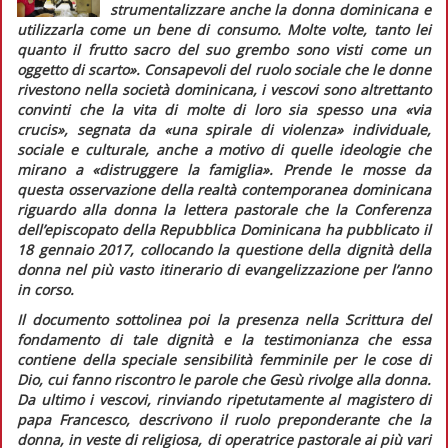
strumentalizzare anche la donna dominicana e
utilizzarla come un bene di consumo. Molte volte, tanto lei
quanto il frutto sacro del suo grembo sono visti come un
oggetto di scarto»
. Consapevoli del ruolo sociale che le donne
rivestono nella società dominicana, i vescovi sono altrettanto
convinti che la vita di molte di loro sia spesso una
«via
crucis»
, segnata da
«una spirale di violenza»
individuale,
sociale e culturale, anche a motivo di quelle ideologie che
mirano a
«distruggere la famiglia»
. Prende le mosse da
questa osservazione della realtà contemporanea dominicana
riguardo alla donna la lettera pastorale che la Conferenza
dell’episcopato della Repubblica Dominicana ha pubblicato il
18 gennaio 2017, collocando la questione della dignità della
donna nel più vasto itinerario di evangelizzazione per l’anno
in corso.
Il documento sottolinea poi la presenza nella Scrittura del
fondamento di tale dignità e la testimonianza che essa
contiene della speciale sensibilità femminile per le cose di
Dio, cui fanno riscontro le parole che Gesù rivolge alla donna.
Da ultimo i vescovi, rinviando ripetutamente al magistero di
papa Francesco, descrivono il ruolo preponderante che la
donna, in veste di religiosa, di operatrice pastorale ai più vari