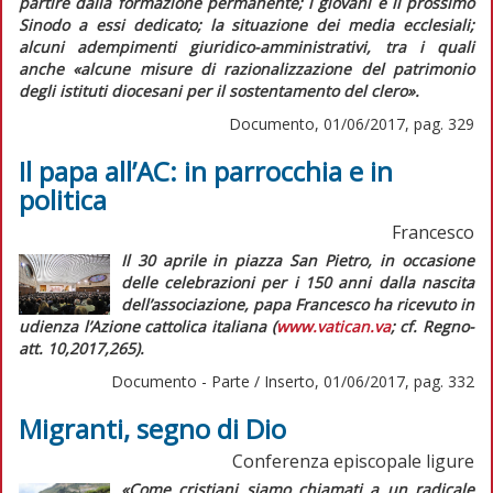
partire dalla formazione permanente
; i giovani e il prossimo
Sinodo a essi dedicato; la situazione dei media ecclesiali;
alcuni adempimenti giuridico-amministrativi, tra i quali
anche
«alcune misure di razionalizzazione del patrimonio
degli istituti diocesani per il sostentamento del clero»
.
Documento, 01/06/2017, pag. 329
Il papa all’AC: in parrocchia e in
politica
Francesco
Il 30 aprile in piazza San Pietro, in occasione
delle celebrazioni per i 150 anni dalla nascita
dell’associazione, papa Francesco ha ricevuto in
udienza l’Azione cattolica italiana (
www.vatican.va
; cf.
Regno-
att.
10,2017,265).
Documento - Parte / Inserto, 01/06/2017, pag. 332
Migranti, segno di Dio
Conferenza episcopale ligure
«Come cristiani siamo chiamati a un radicale