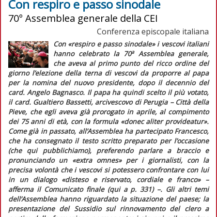
Con respiro e passo sinodale
70° Assemblea generale della CEI
Conferenza episcopale italiana
Con
«respiro e passo sinodale»
i vescovi italiani
a
hanno celebrato la 70
Assemblea generale,
che aveva al primo punto del ricco ordine del
giorno l’elezione della terna di vescovi da proporre al papa
per la nomina del nuovo presidente, dopo il decennio del
card. Angelo Bagnasco. Il papa ha quindi scelto il più votato,
il card. Gualtiero Bassetti, arcivescovo di Perugia – Città della
Pieve, che egli aveva già prorogato in aprile, al compimento
dei 75 anni di età, con la formula
«donec aliter provideatur»
.
Come già in passato, all’Assemblea ha partecipato Francesco,
che ha consegnato il testo scritto preparato per l’occasione
(che qui pubblichiamo), preferendo parlare a braccio e
pronunciando un
«extra omnes»
per i giornalisti, con la
precisa volontà che i vescovi si potessero confrontare con lui
in un dialogo
«disteso e riservato, cordiale e franco»
–
afferma il
Comunicato finale
(
qui
a p. 331) –. Gli altri temi
dell’Assemblea hanno riguardato la situazione del paese; la
presentazione del
Sussidio sul rinnovamento del clero a