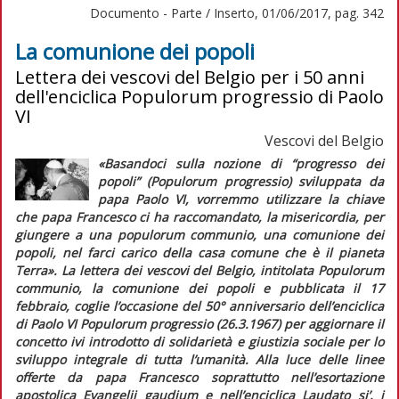
Documento - Parte / Inserto, 01/06/2017, pag. 342
La comunione dei popoli
Lettera dei vescovi del Belgio per i 50 anni
dell'enciclica Populorum progressio di Paolo
VI
Vescovi del Belgio
«Basandoci sulla nozione di “progresso dei
popoli”
(Populorum progressio)
sviluppata da
papa Paolo VI, vorremmo utilizzare la chiave
che papa Francesco ci ha raccomandato, la misericordia, per
giungere a una
populorum communio
, una comunione dei
popoli, nel farci carico della casa comune che è il pianeta
Terra».
La lettera dei vescovi del Belgio, intitolata
Populorum
communio, la comunione dei popoli
e pubblicata il 17
febbraio, coglie l’occasione del 50° anniversario dell’enciclica
di Paolo VI
Populorum progressio
(26.3.1967) per aggiornare il
concetto ivi introdotto di solidarietà e giustizia sociale per lo
sviluppo integrale di tutta l’umanità. Alla luce delle linee
offerte da papa Francesco soprattutto nell’esortazione
apostolica
Evangelii gaudium
e nell’enciclica
Laudato si’,
i