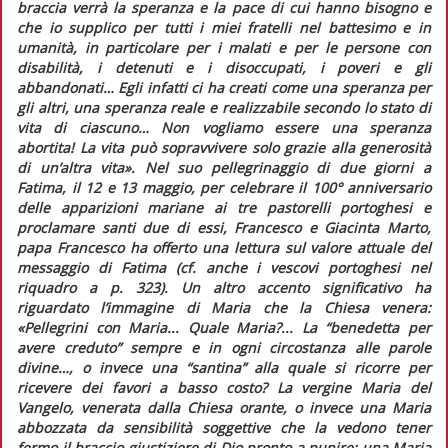
braccia verrà la speranza e la pace di cui hanno bisogno e
che io supplico per tutti i miei fratelli nel battesimo e in
umanità, in particolare per i malati e per le persone con
disabilità, i detenuti e i disoccupati, i poveri e gli
abbandonati… Egli infatti ci ha creati come una speranza per
gli altri, una speranza reale e realizzabile secondo lo stato di
vita di ciascuno… Non vogliamo essere una speranza
abortita! La vita può sopravvivere solo grazie alla generosità
di un’altra vita».
Nel suo pellegrinaggio di due giorni a
Fatima, il 12 e 13 maggio, per celebrare il 100° anniversario
delle apparizioni mariane ai tre pastorelli portoghesi e
proclamare santi due di essi, Francesco e Giacinta Marto,
papa Francesco ha offerto una lettura sul valore attuale del
messaggio di Fatima (cf. anche i vescovi portoghesi nel
riquadro
a p. 323). Un altro accento significativo ha
riguardato l’immagine di Maria che la Chiesa venera:
«Pellegrini con Maria... Quale Maria?... La “benedetta per
avere creduto” sempre e in ogni circostanza alle parole
divine…, o invece una “santina” alla quale si ricorre per
ricevere dei favori a basso costo? La vergine Maria del
Vangelo, venerata dalla Chiesa orante, o invece una Maria
abbozzata da sensibilità soggettive che la vedono tener
fermo il braccio giustiziere di Dio pronto a punire: una Maria