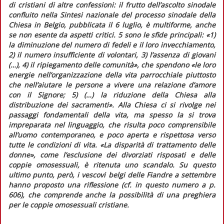
di cristiani di altre confessioni: il frutto dell’ascolto sinodale
confluito nella
Sintesi nazionale del processo sinodale della
Chiesa in Belgio
, pubblicata il 6 luglio, è multiforme, anche
se non esente da aspetti critici. 5 sono le sfide principali:
«1)
la diminuzione del numero di fedeli e il loro invecchiamento,
2) il numero insufficiente di volontari, 3) l’assenza di giovani
(…), 4) il ripiegamento delle comunità»,
che spendono
«le loro
energie nell’organizzazione della vita parrocchiale piuttosto
che nell’aiutare le persone a vivere una relazione d’amore
con il Signore; 5) (…) la riduzione della Chiesa alla
distribuzione dei sacramenti»
. Alla Chiesa ci si rivolge nei
passaggi fondamentali della vita, ma spesso la si trova
impreparata nel linguaggio, che risulta poco comprensibile
all’uomo contemporaneo, e poco aperta e rispettosa verso
tutte le condizioni di vita.
«La disparità di trattamento delle
donne»
, come l’esclusione dei divorziati risposati e delle
coppie omosessuali, è ritenuta uno scandalo. Su questo
ultimo punto, però, i vescovi belgi delle Fiandre a settembre
hanno proposto una riflessione (cf. in
questo numero
a p.
606), che comprende anche la possibilità di una preghiera
per le coppie omosessuali cristiane.