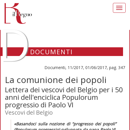
Toggl
navig
D
DOCUMENTI
Documenti, 11/2017, 01/06/2017, pag. 347
La comunione dei popoli
Lettera dei vescovi del Belgio per i 50
anni dell'enciclica Populorum
progressio di Paolo VI
Vescovi del Belgio
«Basandoci sulla nozione di “progresso dei popoli”
(Populorum progressio)
sviluppata da papa Paolo VI,