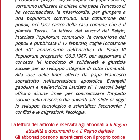
vorremmo utilizzare la chiave che papa Francesco ci
ha raccomandato, la misericordia, per giungere a
una
populorum communio
, una comunione dei
popoli, nel farci carico della casa comune che è il
pianeta Terra».
La lettera dei vescovi del Belgio,
intitolata
Populorum communio, la comunione dei
popoli
e pubblicata il 17 febbraio, coglie l’occasione
del 50° anniversario dell’enciclica di Paolo VI
Populorum progressio
(26.3.1967) per aggiornare il
concetto ivi introdotto di solidarietà e giustizia
sociale per lo sviluppo integrale di tutta l’umanità.
Alla luce delle linee offerte da papa Francesco
soprattutto nell’esortazione apostolica
Evangelii
gaudium
e nell’enciclica
Laudato si’,
i vescovi belgi
offrono alcune linee per concretizzare l’impatto
sociale della misericordia davanti alle sfide di oggi:
lo sviluppo tecnologico e scientifico; l’economia; i
conflitti e le migrazioni; l’ecologia.
La lettura dell'articolo è riservata agli abbonati a
Il Regno -
attualità e documenti
o a
Il Regno digitale
.
Gli abbonati possono autenticarsi con il proprio codice