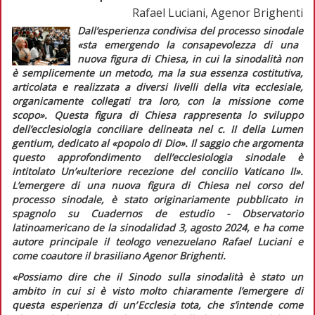
Rafael Luciani, Agenor Brighenti
Dall’esperienza condivisa del processo sinodale
«sta emergendo la consapevolezza di una
nuova figura di Chiesa, in cui la sinodalità non
è semplicemente un metodo, ma la sua essenza costitutiva,
articolata e realizzata a diversi livelli della vita ecclesiale,
organicamente collegati tra loro, con la missione come
scopo».
Questa figura di Chiesa rappresenta lo sviluppo
dell’ecclesiologia conciliare delineata nel c. II della
Lumen
gentium,
dedicato al «popolo di Dio». Il saggio che argomenta
questo approfondimento dell’ecclesiologia sinodale è
intitolato
Un’«ulteriore recezione del concilio Vaticano II».
L’emergere di una nuova figura di Chiesa nel corso del
processo sinodale,
è stato originariamente pubblicato in
spagnolo su
Cuadernos de estudio - Observatorio
latinoamericano de la sinodalidad
3, agosto 2024, e ha come
autore principale il teologo venezuelano Rafael Luciani e
come coautore il brasiliano Agenor Brighenti.
«Possiamo dire che il Sinodo sulla sinodalità è stato un
ambito in cui si è visto molto chiaramente l’emergere di
questa esperienza di un’
Ecclesia tota,
che s’intende come