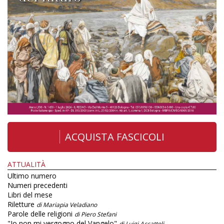
ACQUISTA FASCICOLI
ATTUALITÀ
Ultimo numero
Numeri precedenti
Libri del mese
Riletture
di Mariapia Veladiano
Parole delle religioni
di Piero Stefani
"Io non mi vergogno del Vangelo"
di Luigi Accattoli