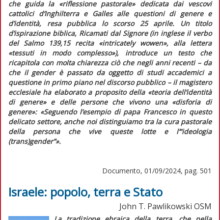
che guida la
«riflessione pastorale»
dedicata dai vescovi
cattolici d’Inghilterra e Galles alle questioni di genere e
d’identità, resa pubblica lo scorso 25 aprile. Un titolo
d’ispirazione biblica,
Ricamati dal Signore
(in inglese il verbo
del Salmo 139,15 recita
«intricately wowen»
, alla lettera
«tessuti in modo complesso»), introduce un testo che
ricapitola con molta chiarezza ciò che negli anni recenti – da
che il
gender
è passato da oggetto di studi accademici a
questione in primo piano nel discorso pubblico – il magistero
ecclesiale ha elaborato a proposito della «teoria dell’identità
di genere» e delle persone che vivono una «disforia di
genere»:
«Seguendo l’esempio di papa Francesco in questo
delicato settore, anche noi distinguiamo tra la cura pastorale
della persona che vive queste lotte e l’“ideologia
(trans)gender”».
Documento, 01/09/2024, pag. 501
Israele: popolo, terra e Stato
John T. Pawlikowski OSM
La tradizione ebraica della terra, che nella