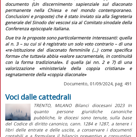
documento (
Un discernimento sapienziale sul diaconato
permanente nella Chiesa e nel mondo contemporaneo.
Conclusioni e proposte
) che è stato inviato sia alla Segreteria
generale del Sinodo dei vescovi sia al Comitato sinodale della
Conferenza episcopale italiana.
Due tra le proposte sono particolarmente interessanti: quella
al n. 3 – su cui si è registrato un solo voto contrario – di una
«re-istituzione del diaconato femminile (…) come specifica
forma»
che tuttavia abbia
«valore sacramentale, in continuità
con la forma tradizionale»
. E quella (ai nn. 2 e 7) di una
valorizzazione
«ministeriale della coppia cristiana»
e
segnatamente della
«coppia diaconale»
Documento, 01/09/2024, pag. 491
Voci dalle cattedrali
TRENTO, MILANO Bilanci diocesani 2023 In
quanto persone giuridiche canoniche
pubbliche, le diocesi sono tenute, sulla base
del Codice di diritto canonico, cann. 1284 e 1287, a tenere i
libri delle entrate e delle uscite, a conservare i documenti
contabili e a formulare il bilancio preventivo e consuntivo.