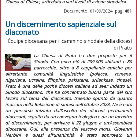
Chiesa di Chiese, articolata a vari livelli di azione sinodale».
Documento, 01/09/2024, pag. 481
Un discernimento sapienziale sul
diaconato
Équipe diocesana per il cammino sinodale della diocesi
di Prato
La Chiesa di Prato ha due proposte per il
Sinodo. Con poco più di 209.000 abitanti e 80
parrocchie, oltre a 8 cappellanie etniche per
altrettante comunità linguistiche (polacca, romena,
nigeriana, ucraina, filippina, pakistana, srilankese, cinese),
Prato è una delle poche diocesi italiane ad aver indetto un
Sinodo diocesano, che ha concentrato buona parte del suo
lavoro sul tema del diaconato, traendo spunto da quanto
indicato nella
Relazione di sintesi
dell’ottobre 2023
.
Ne è nato
un percorso iniziato dall’ascolto dei diaconi permanenti
diocesani, seguito da un convegno teologico e da un incontro
di discernimento, per arrivare il 22 giugno a un’Assemblea
diocesana. Qui, alla presenza del vescovo mons. Giovanni
Nerbini e quasi all’unanimità, è stato approvato un