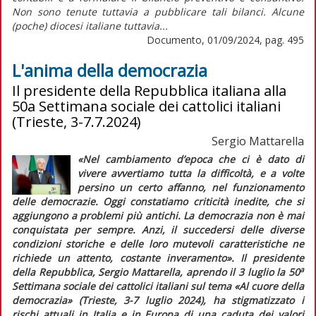
Non sono tenute tuttavia a pubblicare tali bilanci. Alcune
(poche) diocesi italiane tuttavia...
Documento, 01/09/2024, pag. 495
L'anima della democrazia
Il presidente della Repubblica italiana alla
50a Settimana sociale dei cattolici italiani
(Trieste, 3-7.7.2024)
Sergio Mattarella
«Nel cambiamento d’epoca che ci è dato di
vivere avvertiamo tutta la difficoltà, e a volte
persino un certo affanno, nel funzionamento
delle democrazie. Oggi constatiamo criticità inedite, che si
aggiungono a problemi più antichi. La democrazia non è mai
conquistata per sempre. Anzi, il succedersi delle diverse
condizioni storiche e delle loro mutevoli caratteristiche ne
richiede un attento, costante inveramento».
Il presidente
a
della Repubblica, Sergio Mattarella, aprendo il 3 luglio la 50
Settimana sociale dei cattolici italiani sul tema «Al cuore della
democrazia» (Trieste, 3-7 luglio 2024), ha stigmatizzato i
rischi attuali in Italia e in Europa di una caduta dei valori