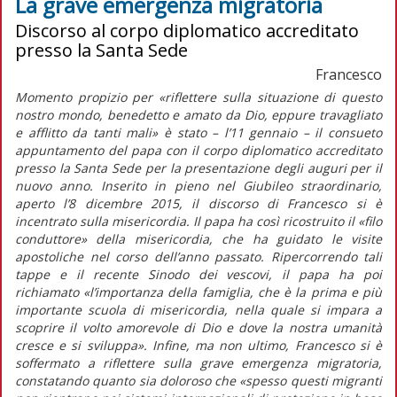
La grave emergenza migratoria
Discorso al corpo diplomatico accreditato
presso la Santa Sede
Francesco
Momento propizio per «riflettere sulla situazione di questo
nostro mondo, benedetto e amato da Dio, eppure travagliato
e afflitto da tanti mali» è stato – l’11 gennaio – il consueto
appuntamento del papa con il corpo diplomatico accreditato
presso la Santa Sede per la presentazione degli auguri per il
nuovo anno. Inserito in pieno nel Giubileo straordinario,
aperto l’8 dicembre 2015, il discorso di Francesco si è
incentrato sulla misericordia. Il papa ha così ricostruito il «filo
conduttore» della misericordia, che ha guidato le visite
apostoliche nel corso dell’anno passato. Ripercorrendo tali
tappe e il recente Sinodo dei vescovi, il papa ha poi
richiamato «l’importanza della famiglia, che è la prima e più
importante scuola di misericordia, nella quale si impara a
scoprire il volto amorevole di Dio e dove la nostra umanità
cresce e si sviluppa». Infine, ma non ultimo, Francesco si è
soffermato a riflettere sulla grave emergenza migratoria,
constatando quanto sia doloroso che «spesso questi migranti