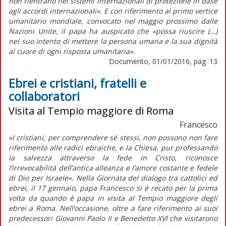
non rientrano nei sistemi internazionali di protezione in base
agli accordi internazionali». E con riferimento al primo vertice
umanitario mondiale, convocato nel maggio prossimo dalle
Nazioni Unite, il papa ha auspicato che «possa riuscire (…)
nel suo intento di mettere la persona umana e la sua dignità
al cuore di ogni risposta umanitaria».
Documento, 01/01/2016, pag. 13
Ebrei e cristiani, fratelli e
collaboratori
Visita al Tempio maggiore di Roma
Francesco
«I cristiani, per comprendere sé stessi, non possono non fare
riferimento alle radici ebraiche, e la Chiesa, pur professando
la salvezza attraverso la fede in Cristo, riconosce
l’irrevocabilità dell’antica alleanza e l’amore costante e fedele
di Dio per Israele». Nella Giornata del dialogo tra cattolici ed
ebrei, il 17 gennaio, papa Francesco si è recato per la prima
volta da quando è papa in visita al Tempio maggiore degli
ebrei a Roma. Nell’occasione, oltre a fare riferimento ai suoi
predecessori Giovanni Paolo II e Benedetto XVI che visitarono