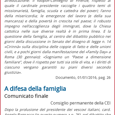
all’educazione: il «dopo»-Convegno di Firenze, rispetto al
quale il cardinale presidente raccoglie i quattro temi di
missionarietà, famiglia, scuola e cattedra dei poveri; l’anno
della misericordia; le emergenze del lavoro (e della sua
mancanza) e della povertà in crescita nel paese; il robusto
impegno nell’accoglienza degli immigrati, dove la Chiesa
cattolica nelle sue diverse realtà è in prima linea. E la
questione della famiglia, al centro del dibattito pubblico nei
giorni della discussione in Senato del disegno di legge n. 14
«Cirinnà» sulla disciplina delle coppie di fatto e delle unioni
civili, e a pochi giorni dalla manifestazione del «Family Day» a
Roma (30 gennaio): «Sogniamo un “Paese a dimensione
familiare”, dove il rispetto per tutti sia stile di vita, e i diritti di
ciascuno vengano garantiti su piani diversi secondo
giustizia».
Documento, 01/01/2016, pag. 26
A difesa della famiglia
Comunicato finale
Consiglio permanente della CEI
Dopo la prolusione del presidente dei vescovi italiani, card.
Angelo Bagnasco (in questo numero a p. 26), nel dibattito che