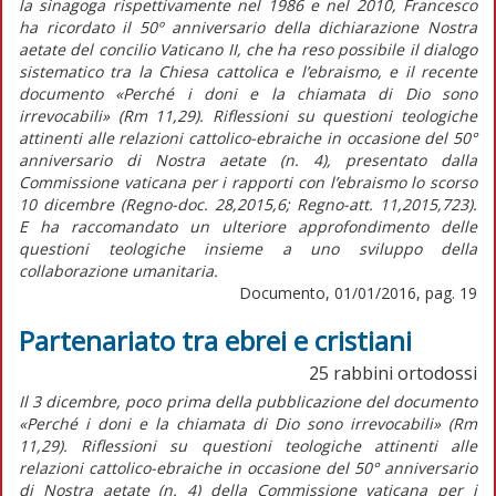
la sinagoga rispettivamente nel 1986 e nel 2010, Francesco
ha ricordato il 50º anniversario della dichiarazione Nostra
aetate del concilio Vaticano II, che ha reso possibile il dialogo
sistematico tra la Chiesa cattolica e l’ebraismo, e il recente
documento «Perché i doni e la chiamata di Dio sono
irrevocabili» (Rm 11,29). Riflessioni su questioni teologiche
attinenti alle relazioni cattolico-ebraiche in occasione del 50°
anniversario di Nostra aetate (n. 4), presentato dalla
Commissione vaticana per i rapporti con l’ebraismo lo scorso
10 dicembre (Regno-doc. 28,2015,6; Regno-att. 11,2015,723).
E ha raccomandato un ulteriore approfondimento delle
questioni teologiche insieme a uno sviluppo della
collaborazione umanitaria.
Documento, 01/01/2016, pag. 19
Partenariato tra ebrei e cristiani
25 rabbini ortodossi
Il 3 dicembre, poco prima della pubblicazione del documento
«Perché i doni e la chiamata di Dio sono irrevocabili» (Rm
11,29). Riflessioni su questioni teologiche attinenti alle
relazioni cattolico-ebraiche in occasione del 50° anniversario
di Nostra aetate (n. 4) della Commissione vaticana per i