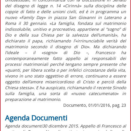
del disegno di legge n. 14 «Cirinnà» sulla disciplina delle
coppie di fatto e delle unioni civili, ed è in programma un
nuovo «Family Day» in piazza San Giovanni in Laterano a
Roma il 30 gennaio. «La famiglia, fondata sul matrimonio
indissolubile, unitivo e procreativo, appartiene al “sogno” di
Dio e della sua Chiesa per la salvezza dell’umanità», ha
dichiarato il papa, richiamando l’«irrinunciabile verità del
matrimonio secondo il disegno di Dio». Ma dichiarando
l’ideale – il «sogno» di Dio –, Francesco ha
contemporaneamente fatto appello ai responsabili dei
processi matrimoniali perché tengano sempre presente che
«quanti, per libera scelta o per infelici circostanze della vita,
vivono in uno stato oggettivo di errore, continuano a essere
oggetto dell’amore misericordioso di Cristo e perciò della
Chiesa stessa». E ha auspicato, richiamando il recente Sinodo
sulla famiglia, una sorta di «nuovo catecumenato» in
preparazione al matrimonio.
Documento, 01/01/2016, pag. 23
Agenda Documenti
Agenda documenti30 dicembre 2015. Appello di Francesco al