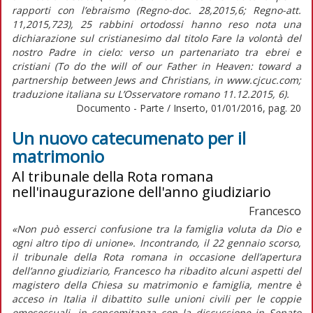
rapporti con l’ebraismo (Regno-doc. 28,2015,6; Regno-att.
11,2015,723), 25 rabbini ortodossi hanno reso nota una
dichiarazione sul cristianesimo dal titolo Fare la volontà del
nostro Padre in cielo: verso un partenariato tra ebrei e
cristiani (To do the will of our Father in Heaven: toward a
partnership between Jews and Christians, in www.cjcuc.com;
traduzione italiana su L’Osservatore romano 11.12.2015, 6).
Documento - Parte / Inserto, 01/01/2016, pag. 20
Un nuovo catecumenato per il
matrimonio
Al tribunale della Rota romana
nell'inaugurazione dell'anno giudiziario
Francesco
«Non può esserci confusione tra la famiglia voluta da Dio e
ogni altro tipo di unione». Incontrando, il 22 gennaio scorso,
il tribunale della Rota romana in occasione dell’apertura
dell’anno giudiziario, Francesco ha ribadito alcuni aspetti del
magistero della Chiesa su matrimonio e famiglia, mentre è
acceso in Italia il dibattito sulle unioni civili per le coppie
omosessuali, in concomitanza con la discussione in Senato