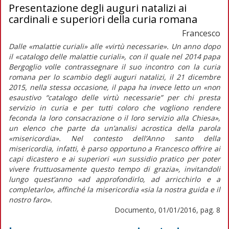
Presentazione degli auguri natalizi ai
cardinali e superiori della curia romana
Francesco
Dalle «malattie curiali» alle «virtù necessarie». Un anno dopo
il «catalogo delle malattie curiali», con il quale nel 2014 papa
Bergoglio volle contrassegnare il suo incontro con la curia
romana per lo scambio degli auguri natalizi, il 21 dicembre
2015, nella stessa occasione, il papa ha invece letto un «non
esaustivo “catalogo delle virtù necessarie” per chi presta
servizio in curia e per tutti coloro che vogliono rendere
feconda la loro consacrazione o il loro servizio alla Chiesa»,
un elenco che parte da un’analisi acrostica della parola
«misericordia». Nel contesto dell’Anno santo della
misericordia, infatti, è parso opportuno a Francesco offrire ai
capi dicastero e ai superiori «un sussidio pratico per poter
vivere fruttuosamente questo tempo di grazia», invitandoli
lungo quest’anno «ad approfondirlo, ad arricchirlo e a
completarlo», affinché la misericordia «sia la nostra guida e il
nostro faro».
Documento, 01/01/2016, pag. 8