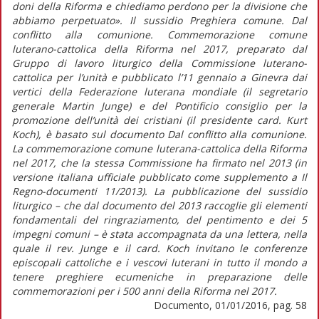
doni della Riforma e chiediamo perdono per la divisione che
abbiamo perpetuato». Il sussidio Preghiera comune. Dal
conflitto alla comunione. Commemorazione comune
luterano-cattolica della Riforma nel 2017, preparato dal
Gruppo di lavoro liturgico della Commissione luterano-
cattolica per l’unità e pubblicato l’11 gennaio a Ginevra dai
vertici della Federazione luterana mondiale (il segretario
generale Martin Junge) e del Pontificio consiglio per la
promozione dell’unità dei cristiani (il presidente card. Kurt
Koch), è basato sul documento Dal conflitto alla comunione.
La commemorazione comune luterana-cattolica della Riforma
nel 2017, che la stessa Commissione ha firmato nel 2013 (in
versione italiana ufficiale pubblicato come supplemento a Il
Regno-documenti 11/2013). La pubblicazione del sussidio
liturgico – che dal documento del 2013 raccoglie gli elementi
fondamentali del ringraziamento, del pentimento e dei 5
impegni comuni – è stata accompagnata da una lettera, nella
quale il rev. Junge e il card. Koch invitano le conferenze
episcopali cattoliche e i vescovi luterani in tutto il mondo a
tenere preghiere ecumeniche in preparazione delle
commemorazioni per i 500 anni della Riforma nel 2017.
Documento, 01/01/2016, pag. 58