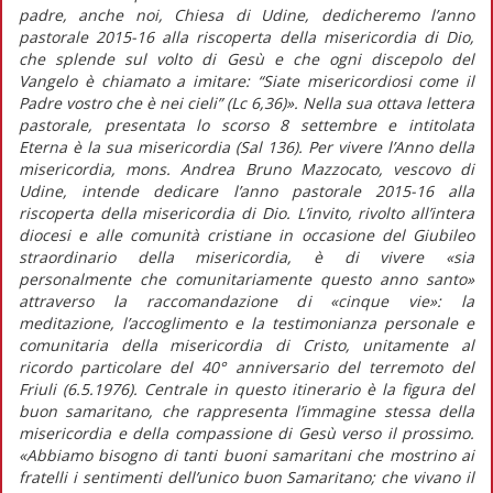
padre, anche noi, Chiesa di Udine, dedicheremo l’anno
pastorale 2015-16 alla riscoperta della misericordia di Dio,
che splende sul volto di Gesù e che ogni discepolo del
Vangelo è chiamato a imitare: “Siate misericordiosi come il
Padre vostro che è nei cieli” (Lc 6,36)». Nella sua ottava lettera
pastorale, presentata lo scorso 8 settembre e intitolata
Eterna è la sua misericordia (Sal 136). Per vivere l’Anno della
misericordia, mons. Andrea Bruno Mazzocato, vescovo di
Udine, intende dedicare l’anno pastorale 2015-16 alla
riscoperta della misericordia di Dio. L’invito, rivolto all’intera
diocesi e alle comunità cristiane in occasione del Giubileo
straordinario della misericordia, è di vivere «sia
personalmente che comunitariamente questo anno santo»
attraverso la raccomandazione di «cinque vie»: la
meditazione, l’accoglimento e la testimonianza personale e
comunitaria della misericordia di Cristo, unitamente al
ricordo particolare del 40° anniversario del terremoto del
Friuli (6.5.1976). Centrale in questo itinerario è la figura del
buon samaritano, che rappresenta l’immagine stessa della
misericordia e della compassione di Gesù verso il prossimo.
«Abbiamo bisogno di tanti buoni samaritani che mostrino ai
fratelli i sentimenti dell’unico buon Samaritano; che vivano il