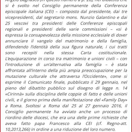
si è svolto nel Consiglio permanente della Conferenza
episcopale italiana (CEI) – composto dal presidente, dai tre
vicepresidenti, dal segretario mons. Nunzio Galantino e dai
25 vescovi tra presidenti delle Conferenze episcopali
regionali e presidenti delle varie commissioni – «si è
espressa la consapevolezza della missione ecclesiale di dover
annunciare il vangelo del matrimonio e della famiglia,
difendendo l’identità della sua figura naturale, i cui tratti
sono recepiti nella stessa Carta costituzionale.
L’equiparazione in corso tra matrimonio e unioni civili – con
l’introduzione di un’alternativa alla famiglia – è stata
affrontata all’interno della più ampia preoccupazione per la
mutazione culturale che attraversa l’Occidente», come si
esprime il Comunicato finale, pubblicato il 29 gennaio, nel
pieno del dibattito pubblico sul disegno di legge n. 14
«Cirinnà» sulla disciplina delle coppie di fatto e delle unioni
civili, e il giorno prima della manifestazione del «Family Day»
a Roma. Svoltosi a Roma dal 25 al 27 gennaio 2016, il
Consiglio permanente ha avviato anche un processo di
riordino delle diocesi, che era una delle prime richieste che
aveva fatto papa Francesco alla CEI (cf. Regno-att.
10,2013,266) in ordine a una riduzione del loro numero.