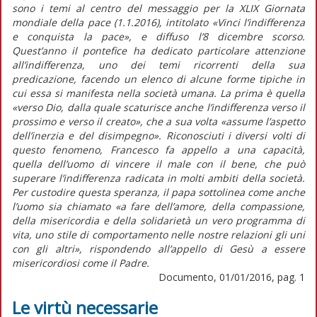
sono i temi al centro del messaggio per la XLIX Giornata
mondiale della pace (1.1.2016), intitolato «Vinci l’indifferenza
e conquista la pace», e diffuso l’8 dicembre scorso.
Quest’anno il pontefice ha dedicato particolare attenzione
all’indifferenza, uno dei temi ricorrenti della sua
predicazione, facendo un elenco di alcune forme tipiche in
cui essa si manifesta nella società umana. La prima è quella
«verso Dio, dalla quale scaturisce anche l’indifferenza verso il
prossimo e verso il creato», che a sua volta «assume l’aspetto
dell’inerzia e del disimpegno». Riconosciuti i diversi volti di
questo fenomeno, Francesco fa appello a una capacità,
quella dell’uomo di vincere il male con il bene, che può
superare l’indifferenza radicata in molti ambiti della società.
Per custodire questa speranza, il papa sottolinea come anche
l’uomo sia chiamato «a fare dell’amore, della compassione,
della misericordia e della solidarietà un vero programma di
vita, uno stile di comportamento nelle nostre relazioni gli uni
con gli altri», rispondendo all’appello di Gesù a essere
misericordiosi come il Padre.
Documento, 01/01/2016, pag. 1
Le virtù necessarie