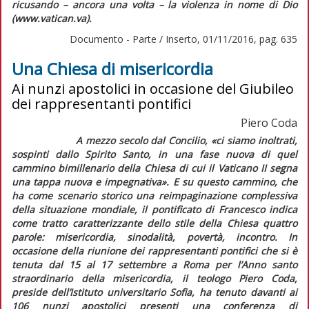
ricusando – ancora una volta – la violenza in nome di Dio
(www.vatican.va).
Documento - Parte / Inserto, 01/11/2016, pag. 635
Una Chiesa di misericordia
Ai nunzi apostolici in occasione del Giubileo
dei rappresentanti pontifici
Piero Coda
A mezzo secolo dal Concilio,
«ci siamo inoltrati,
sospinti dallo Spirito Santo, in una fase nuova di quel
cammino bimillenario della Chiesa di cui il Vaticano II segna
una tappa nuova e impegnativa»
. E su questo cammino, che
ha come scenario storico una reimpaginazione complessiva
della situazione mondiale, il pontificato di Francesco indica
come tratto caratterizzante dello stile della Chiesa quattro
parole: misericordia, sinodalità, povertà, incontro. In
occasione della riunione dei rappresentanti pontifici che si è
tenuta dal 15 al 17 settembre a Roma per l’Anno santo
straordinario della misericordia, il teologo Piero Coda,
preside dell’Istituto universitario Sofia, ha tenuto davanti ai
106 nunzi apostolici presenti una conferenza di