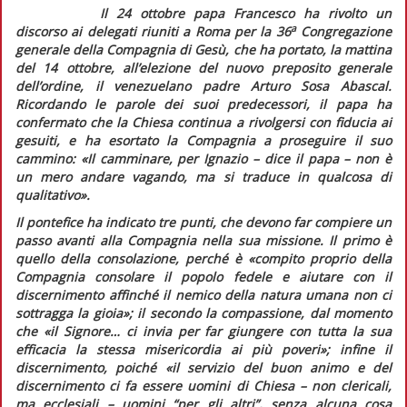
Il 24 ottobre papa Francesco ha rivolto un
a
discorso ai delegati riuniti a Roma per la 36
Congregazione
generale della Compagnia di Gesù, che ha portato, la mattina
del 14 ottobre, all’elezione del nuovo preposito generale
dell’ordine, il venezuelano padre Arturo Sosa Abascal.
Ricordando le parole dei suoi predecessori, il papa ha
confermato che la Chiesa continua a rivolgersi con fiducia ai
gesuiti, e ha esortato la Compagnia a proseguire il suo
cammino: «
Il camminare, per Ignazio
– dice il papa –
non è
un mero andare vagando, ma si traduce in qualcosa di
qualitativo
».
Il pontefice ha indicato tre punti, che devono far compiere un
passo avanti alla Compagnia nella sua missione. Il primo è
quello della consolazione, perché è «
compito proprio della
Compagnia consolare il popolo fedele e aiutare con il
discernimento affinché il nemico della natura umana non ci
sottragga la gioia
»; il secondo la compassione, dal momento
che «
il Signore… ci invia per far giungere con tutta la sua
efficacia la stessa misericordia ai più poveri
»; infine il
discernimento, poiché «
il servizio del buon animo e del
discernimento ci fa essere uomini di Chiesa – non clericali,
ma ecclesiali – uomini “per gli altri”, senza alcuna cosa