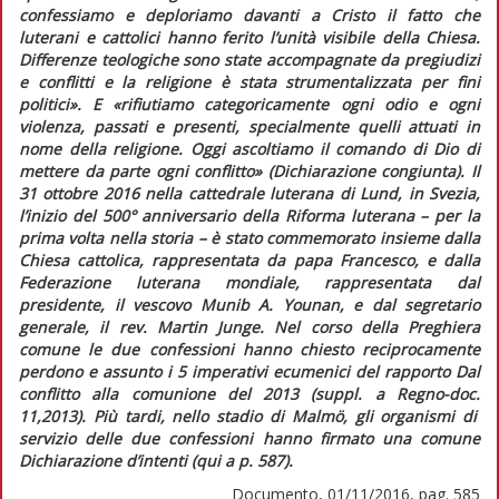
confessiamo e deploriamo davanti a Cristo il fatto che
luterani e cattolici hanno ferito l’unità visibile della Chiesa.
Differenze teologiche sono state accompagnate da pregiudizi
e conflitti e la religione è stata strumentalizzata per fini
politici».
E
«rifiutiamo categoricamente ogni odio e ogni
violenza, passati e presenti, specialmente quelli attuati in
nome della religione. Oggi ascoltiamo il comando di Dio di
mettere da parte ogni conflitto»
(
Dichiarazione congiunta
). Il
31 ottobre 2016 nella cattedrale luterana di Lund, in Svezia,
l’inizio del 500° anniversario della Riforma luterana – per la
prima volta nella storia – è stato commemorato insieme dalla
Chiesa cattolica, rappresentata da papa Francesco, e dalla
Federazione luterana mondiale, rappresentata dal
presidente, il vescovo Munib A. Younan, e dal segretario
generale, il rev. Martin Junge. Nel corso della
Preghiera
comune
le due confessioni hanno chiesto reciprocamente
perdono e assunto i 5 imperativi ecumenici del rapporto
Dal
conflitto alla comunione
del 2013 (suppl. a
Regno-doc.
11,2013). Più tardi, nello stadio di Malmö, gli organismi di
servizio delle due confessioni hanno firmato una comune
Dichiarazione d’intenti
(
qui
a p. 587)
.
Documento, 01/11/2016, pag. 585