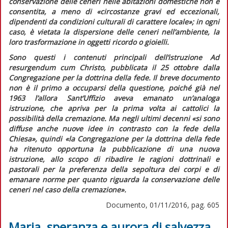
conservazione delle ceneri nelle abitazioni domestiche non è
consentita, a meno di
«circostanze gravi ed eccezionali,
dipendenti da condizioni culturali di carattere locale»
; in ogni
caso, è vietata la dispersione delle ceneri nell’ambiente, la
loro trasformazione in oggetti ricordo o gioielli.
Sono questi i contenuti principali dell’istruzione
Ad
resurgendum cum Christo
, pubblicata il 25 ottobre dalla
Congregazione per la dottrina della fede. Il breve documento
non è il primo a occuparsi della questione, poiché già nel
1963 l’allora Sant’Uffizio aveva emanato un’analoga
istruzione, che apriva per la prima volta ai cattolici la
possibilità della cremazione. Ma negli ultimi decenni
«si sono
diffuse anche nuove idee in contrasto con la fede della
Chiesa»
, quindi
«la Congregazione per la dottrina della fede
ha ritenuto opportuna la pubblicazione di una nuova
istruzione, allo scopo di ribadire le ragioni dottrinali e
pastorali per la preferenza della sepoltura dei corpi e di
emanare norme per quanto riguarda la conservazione delle
ceneri nel caso della cremazione»
.
Documento, 01/11/2016, pag. 605
Maria, speranza e aurora di salvezza