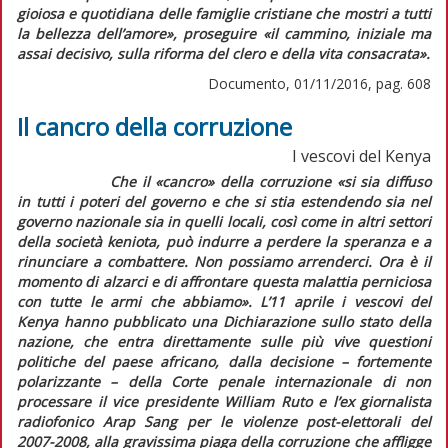
gioiosa e quotidiana delle famiglie cristiane che mostri a tutti
la bellezza dell’amore
», proseguire «
il cammino, iniziale ma
assai decisivo, sulla riforma del clero e della vita consacrata
».
Documento, 01/11/2016, pag. 608
Il cancro della corruzione
I vescovi del Kenya
Che il
«cancro»
della corruzione
«si sia diffuso
in tutti i poteri del governo e che si stia estendendo sia nel
governo nazionale sia in quelli locali, così come in altri settori
della società keniota, può indurre a perdere la speranza e a
rinunciare a combattere. Non possiamo arrenderci. Ora è il
momento di alzarci e di affrontare questa malattia perniciosa
con tutte le armi che abbiamo».
L’11 aprile i vescovi del
Kenya hanno pubblicato una
Dichiarazione sullo stato della
nazione,
che entra direttamente sulle più vive questioni
politiche del paese africano, dalla decisione – fortemente
polarizzante – della Corte penale internazionale di non
processare il vice presidente William Ruto e l’ex giornalista
radiofonico Arap Sang per le violenze post-elettorali del
2007-2008, alla gravissima piaga della corruzione che affligge