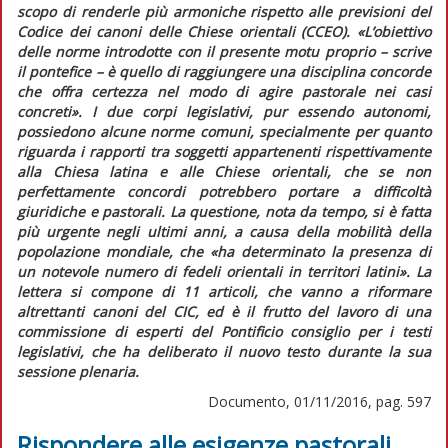
scopo di renderle più armoniche rispetto alle previsioni del
Codice dei canoni delle Chiese orientali
(
CCEO
). «
L’obiettivo
delle norme introdotte con il presente motu proprio
– scrive
il pontefice –
è quello di raggiungere una disciplina concorde
che offra certezza nel modo di agire pastorale nei casi
concreti
». I due corpi legislativi, pur essendo autonomi,
possiedono alcune norme comuni, specialmente per quanto
riguarda i rapporti tra soggetti appartenenti rispettivamente
alla Chiesa latina e alle Chiese orientali, che se non
perfettamente concordi potrebbero portare a difficoltà
giuridiche e pastorali. La questione, nota da tempo, si è fatta
più urgente negli ultimi anni, a causa della mobilità della
popolazione mondiale, che «
ha determinato la presenza di
un notevole numero di fedeli orientali in territori latini
». La
lettera si compone di 11 articoli, che vanno a riformare
altrettanti canoni del
CIC
, ed è il frutto del lavoro di una
commissione di esperti del Pontificio consiglio per i testi
legislativi, che ha deliberato il nuovo testo durante la sua
sessione plenaria.
Documento, 01/11/2016, pag. 597
Rispondere alle esigenze pastorali