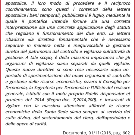
apostolica, il loro modo di procedere e il reciproco
coordinamento: sono questi i contenuti della lettera
apostolica
I beni temporali
, pubblicata il 9 luglio, mediante la
quale il pontefice intende fornire sia una corretta
interpretazione sia una concreta applicazione degli statuti
che regolano il funzionamento dei due enti. La lettera
ribadisce
«la direttiva fondamentale che è necessario
separare in maniera netta e inequivocabile la gestione
diretta del patrimonio dal controllo e vigilanza sull’attività di
gestione. A tale scopo, è della massima importanza che gli
organismi di vigilanza siano separati da quelli vigilati».
Queste nuove direttive si sono rese necessarie dopo un
periodo di sperimentazione dei nuovi organismi di controllo
e gestione delle risorse economiche, ovvero il Consiglio per
l’economia, la Segreteria per l’economia e l’Ufficio del revisore
generale, istituiti con il motu proprio
Fidelis dispensator et
prudens
del 2014 (
Regno-doc.
7,2014,200), e incaricati di
vigilare con la massima attenzione affinché le risorse
economiche della Santa Sede siano sempre al servizio del
culto divino, del sostentamento del clero, dell’apostolato e
delle opere di carità.
Documento, 01/11/2016, pag. 602