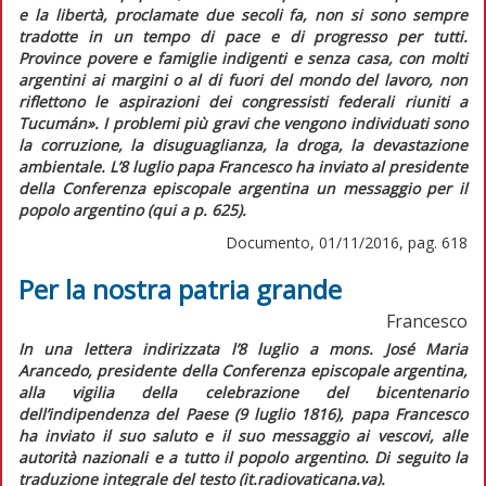
e la libertà, proclamate due secoli fa, non si sono sempre
tradotte in un tempo di pace e di progresso per tutti.
Province povere e famiglie indigenti e senza casa, con molti
argentini ai margini o al di fuori del mondo del lavoro, non
riflettono le aspirazioni dei congressisti federali riuniti a
Tucumán».
I problemi più gravi che vengono individuati sono
la corruzione, la disuguaglianza, la droga, la devastazione
ambientale. L’8 luglio papa Francesco ha inviato al presidente
della Conferenza episcopale argentina un messaggio per il
popolo argentino (
qui
a p. 625).
Documento, 01/11/2016, pag. 618
Per la nostra patria grande
Francesco
In una lettera indirizzata l’8 luglio a mons. José Maria
Arancedo, presidente della Conferenza episcopale argentina,
alla vigilia della celebrazione del bicentenario
dell’indipendenza del Paese (9 luglio 1816), papa Francesco
ha inviato il suo saluto e il suo messaggio ai vescovi, alle
autorità nazionali e a tutto il popolo argentino. Di seguito la
traduzione integrale del testo (it.radiovaticana.va).