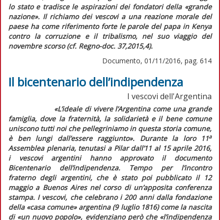
lo stato e tradisce le aspirazioni dei fondatori della
«grande
nazione».
Il richiamo dei vescovi a una reazione morale del
paese ha come riferimento forte le parole del papa in Kenya
contro la corruzione e il tribalismo, nel suo viaggio del
novembre scorso (cf.
Regno-doc.
37,2015,4).
Documento, 01/11/2016, pag. 614
Il bicentenario dell’indipendenza
I vescovi dell'Argentina
«L’ideale di vivere l’Argentina come una grande
famiglia, dove la fraternità, la solidarietà e il bene comune
uniscono tutti noi che pellegriniamo in questa storia comune,
a
è ben lungi dall’essere raggiunto».
Durante la loro 11
Assemblea plenaria, tenutasi a Pilar dall’11 al 15 aprile 2016,
i vescovi argentini hanno approvato il documento
Bicentenario dell’indipendenza. Tempo per l’incontro
fraterno degli argentini,
che è stato poi pubblicato il 12
maggio a Buenos Aires nel corso di un’apposita conferenza
stampa. I vescovi, che celebrano i 200 anni dalla fondazione
della «casa comune» argentina (9 luglio 1816) come la nascita
di
«un nuovo popolo»,
evidenziano però che
«l’indipendenza