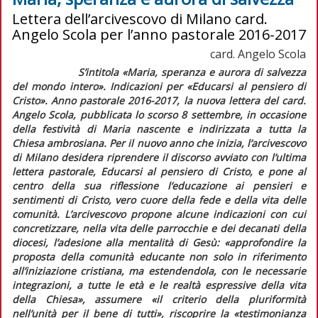
Lettera dell’arcivescovo di Milano card.
Angelo Scola per l’anno pastorale 2016-2017
card. Angelo Scola
S’intitola
«Maria, speranza e aurora di salvezza
del mondo intero». Indicazioni per
«Educarsi al pensiero di
Cristo». Anno pastorale 2016-2017
, la nuova lettera del card.
Angelo Scola, pubblicata lo scorso 8 settembre, in occasione
della festività di Maria nascente e indirizzata a tutta la
Chiesa ambrosiana. Per il nuovo anno che inizia, l’arcivescovo
di Milano desidera riprendere il discorso avviato con l’ultima
lettera pastorale,
Educarsi al pensiero di Cristo
, e pone al
centro della sua riflessione l’educazione ai pensieri e
sentimenti di Cristo, vero cuore della fede e della vita delle
comunità. L’arcivescovo propone alcune indicazioni con cui
concretizzare, nella vita delle parrocchie e dei decanati della
diocesi, l’adesione alla mentalità di Gesù: «
approfondire la
proposta della
comunità educante
non solo in riferimento
all’iniziazione cristiana, ma estendendola, con le necessarie
integrazioni, a tutte le età e le realtà espressive della vita
della Chiesa
», assumere «
il criterio della
pluriformità
nell’unità
per il bene di tutti
», riscoprire la «
testimonianza