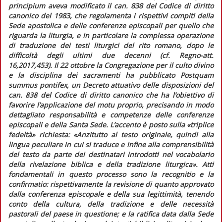
principium
aveva modificato il can. 838 del
Codice di diritto
canonico
del 1983, che regolamenta i rispettivi compiti della
Sede apostolica e delle conferenze episcopali per quello che
riguarda la liturgia, e in particolare la complessa operazione
di traduzione dei testi liturgici del rito romano, dopo le
difficoltà degli ultimi due decenni (cf.
Regno-att.
16,2017,453). Il 22 ottobre la Congregazione per il culto divino
e la disciplina dei sacramenti ha pubblicato
Postquam
summus pontifex,
un
Decreto attuativo delle disposizioni del
can. 838 del Codice di diritto canonico
che ha l’obiettivo di
favorire l’applicazione del motu proprio, precisando in modo
dettagliato responsabilità e competenze delle conferenze
episcopali e della Santa Sede. L’accento è posto sulla «triplice
fedeltà» richiesta
: «Anzitutto al testo originale, quindi alla
lingua peculiare in cui si traduce e infine alla comprensibilità
del testo da parte dei destinatari introdotti nel vocabolario
della rivelazione biblica e della tradizione liturgica».
Atti
fondamentali in questo processo sono la
recognitio
e la
confirmatio
: rispettivamente la revisione di quanto approvato
dalla conferenza episcopale e della sua legittimità, tenendo
conto della cultura, della tradizione e delle necessità
pastorali del paese in questione; e la ratifica data dalla Sede