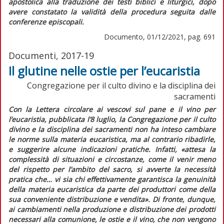
apostolica alla traduzione dei testi biblici e liturgici, dopo
avere constatato la validità della procedura seguita dalle
conferenze episcopali.
Documento, 01/12/2021, pag. 691
Documenti, 2017-19
Il glutine nelle ostie per l’eucaristia
Congregazione per il culto divino e la disciplina dei
sacramenti
Con la
Lettera circolare
ai vescovi sul pane e il vino per
l’eucaristia,
pubblicata l’8 luglio, la Congregazione per il culto
divino e la disciplina dei sacramenti non ha inteso cambiare
le norme sulla materia eucaristica, ma al contrario ribadirle,
e suggerire alcune indicazioni pratiche. Infatti,
«attesa la
complessità di situazioni e circostanze, come il venir meno
del rispetto per l’ambito del sacro, si avverte la necessità
pratica che… vi sia chi effettivamente garantisca la genuinità
della materia eucaristica da parte dei produttori come della
sua conveniente distribuzione e vendita».
Di fronte, dunque,
ai cambiamenti nella produzione e distribuzione dei prodotti
necessari alla comunione, le ostie e il vino, che non vengono