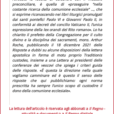
preconciliare, è quella di
«proseguire “nella
costante ricerca della comunione ecclesiale” …, che
si esprime riconoscendo nei libri liturgici promulgati
dai santi pontefici Paolo VI e Giovanni Paolo II, in
conformità ai decreti del concilio Vaticano II, l’unica
espressione della
lex orandi
del Rito romano»
. Lo ha
chiarito il prefetto della Congregazione per il culto
divino e la disciplina dei sacramenti, mons. Arthur
Roche, pubblicando il 18 dicembre 2021 delle
Risposte a dubbi su alcune disposizioni della lettera
apostolica in forma di motu proprio
Traditionis
custodes
,
insieme a una
Lettera ai presidenti delle
conferenze dei vescovi
che spiega i criteri guida
delle risposte.
«È questa la direzione nella quale
vogliamo camminare ed è questo il senso delle
risposte che qui pubblichiamo: ogni norma
prescritta ha sempre l’unico scopo di custodire il
dono della comunione ecclesiale».
La lettura dell'articolo è riservata agli abbonati a
Il Regno -
attualità e documenti
o a
Il Regno digitale
.