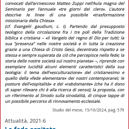
convocati dall’arcivescovo Matteo Zuppi nell’Aula magna del
Seminario per l’annuale «tre giorni del clero». L’autore
descrive le linee di una possibile «trasformazione
missionaria della Chiesa»
(cf.
Evangelii gaudium
, c. I). Partendo dal presupposto
teologico della circolazione fra i tre poli della Tradizione
biblica e cristiana – «il Vangelo del regno di Dio per tutti; la
sua “presenza” nelle nostre società e in tutta la creazione
grazie a una Chiesa di Cristo Gesù, decentrata rispetto a se
stessa e sempre superata da ciò che percepisce nella fede; la
storia delle nostre società sul nostro pianeta» –, riprende con
esemplare lucidità alcuni elementi caratteristici della sua
teologia: il tema dell’«esculturazione» del cristianesimo e
quello della «fede elementare» dei nostri contemporanei; le
posture dell’«ospitalità» e del «rabdomante» (che ha il dono
di saper rilevare chi è alla ricerca di senso); la proposta, con
un riferimento al Sinodo sulla sinodalità, di cinque tappe di
un possibile percorso di rinnovamento ecclesiale.
Studio del mese, 15/10/2024, pag. 579
Attualità, 2021-6