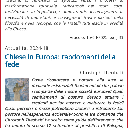
Vaticano II, l’enciclica la sposta… verso i processi di
trasformazione spirituale, radicandoli nei nostri corpi
individuali e socio-politici»
, e dimostrando di conseguenza la
necessità di importanti e conseguenti trasformazioni nella
filosofia e nella teologia, che la
Fratelli tutti
lascia in eredità
alla Chiesa.
Articolo, 15/04/2025, pag. 33
Attualità, 2024-18
Chiese in Europa: rabdomanti della
fede
Christoph Theobald
Come riconoscere e portare alla luce le
domande esistenziali fondamentali
che paiono
scomparse dalle nostre società europee? Quali
cambiamenti di posture
devono attuare i
credenti per far nascere e maturare la fede?
Quali
percorsi e mezzi
potrebbero aiutarci a introdurre tali
posture nell’esperienza ecclesiale? Sono le tre domande che
Christoph Theobald ha scelto come guida dell’intervento che
ha tenuto lo scorso 17 settembre ai presbiteri di Bologna,