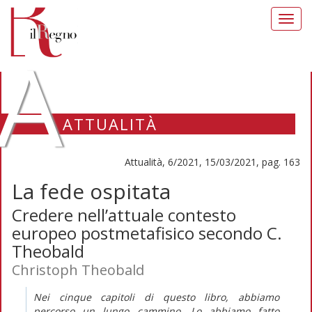
Toggl
navig
A
ATTUALITÀ
Attualità, 6/2021, 15/03/2021, pag. 163
La fede ospitata
Credere nell’attuale contesto
europeo postmetafisico secondo C.
Theobald
Christoph Theobald
Nei cinque capitoli di questo libro, abbiamo
percorso un lungo cammino. Lo abbiamo fatto