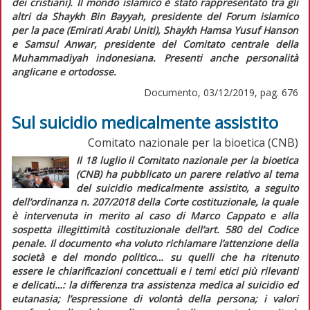
dei cristiani). Il mondo islamico è stato rappresentato tra gli
altri da Shaykh Bin Bayyah, presidente del Forum islamico
per la pace (Emirati Arabi Uniti), Shaykh Hamsa Yusuf Hanson
e Samsul Anwar, presidente del Comitato centrale della
Muhammadiyah indonesiana. Presenti anche personalità
anglicane e ortodosse.
Documento, 03/12/2019, pag. 676
Sul suicidio medicalmente assistito
Comitato nazionale per la bioetica (CNB)
Il 18 luglio il Comitato nazionale per la bioetica
(CNB) ha pubblicato un parere relativo al tema
del suicidio medicalmente assistito, a seguito
dell’ordinanza n. 207/2018 della Corte costituzionale, la quale
è intervenuta in merito al caso di Marco Cappato e alla
sospetta illegittimità costituzionale dell’art. 580 del Codice
penale. Il documento «
ha voluto richiamare l’attenzione della
società e del mondo politico… su quelli che ha ritenuto
essere le chiarificazioni concettuali e i temi etici più rilevanti
e delicati…: la differenza tra assistenza medica al suicidio ed
eutanasia; l’espressione di volontà della persona; i valori