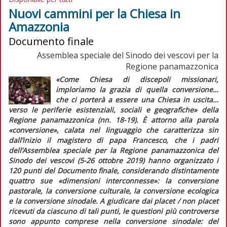
Nuovi cammini per la Chiesa in
Amazzonia
Documento finale
Assemblea speciale del Sinodo dei vescovi per la
Regione panamazzonica
«Come Chiesa di discepoli missionari,
imploriamo la grazia di quella conversione…
che ci porterà a essere una Chiesa in uscita…
verso le periferie esistenziali, sociali e geografiche»
della
Regione panamazzonica (nn. 18-19). È attorno alla parola
«conversione»
, calata nel linguaggio che caratterizza sin
dall’inizio il magistero di papa Francesco, che i padri
dell’Assemblea speciale per la Regione panamazzonica del
Sinodo dei vescovi (5-26 ottobre 2019) hanno organizzato i
120 punti del
Documento finale
, considerando distintamente
quattro sue
«dimensioni interconnesse»
: la conversione
pastorale, la conversione culturale, la conversione ecologica
e la conversione sinodale. A giudicare dai
placet / non placet
ricevuti da ciascuno di tali punti, le questioni più controverse
sono appunto comprese nella conversione sinodale: del