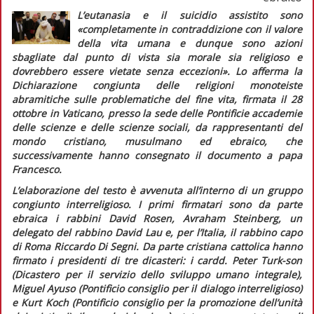
L’eutanasia e il suicidio assistito sono
«completamente in contraddizione con il valore
della vita umana e dunque sono azioni
sbagliate dal punto di vista sia morale sia religioso e
dovrebbero essere vietate senza eccezioni»
. Lo afferma la
Dichiarazione congiunta delle religioni monoteiste
abramitiche sulle problematiche del fine vita,
firmata il 28
ottobre in Vaticano, presso la sede delle Pontificie accademie
delle scienze e delle scienze sociali, da rappresentanti del
mondo cristiano, musulmano ed ebraico, che
successivamente hanno consegnato il documento a papa
Francesco.
L’elaborazione del testo è avvenuta all’interno di un gruppo
congiunto interreligioso. I primi firmatari sono da parte
ebraica i rabbini David Rosen, Avraham Steinberg, un
delegato del rabbino David Lau e, per l’Italia, il rabbino capo
di Roma Riccardo Di Segni. Da parte cristiana cattolica hanno
firmato i presidenti di tre dicasteri: i cardd. Peter Turk-son
(Dicastero per il servizio dello sviluppo umano integrale),
Miguel Ayuso (Pontificio consiglio per il dialogo interreligioso)
e Kurt Koch (Pontificio consiglio per la promozione dell’unità