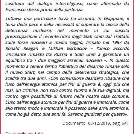
costituito dal dialogo interreligioso, come affermato da
Francesco stesso prima della partenza.
Tuttavia una particolare forza ha assunto, in Giappone, il
tema della pace e della necessità di superare la teoria della
deterrenza nucleare, nel momento in cui suscita
preoccupazione il recente ritiro degli Stati Uniti dal Trattato
sulle forze nucleari a medio raggio, firmato nel 1987 da
Ronald Reagan e Mikhail Gorbaciov – l’unico accordo
vincolante rimasto tra Russia e Stati Uniti a garantire un
equilibrio tra i due maggiori arsenali nucleari –. In questo
momento a tenere fermo l’obiettivo del disarmo rimane solo
il nuovo Start, nel campo della deterrenza strategica, che
scadrà tra due anni.
«Con convinzione desidero ribadire che
l’uso dell’energia atomica per fini di guerra è, oggi più che
mai, un crimine, non solo contro l’uomo e la sua dignità, ma
contro ogni possibilità di futuro nella nostra casa comune.
L’uso dell’energia atomica per fini di guerra è immorale, come
allo stesso modo è immorale il possesso delle armi atomiche,
come ho già detto due anni fa. Saremo giudicati per questo»
.
Documento, 03/12/2019, pag. 641
Disponibile per tutti