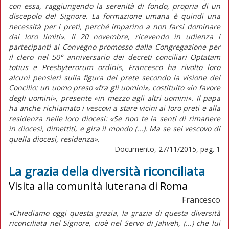
con essa, raggiungendo la serenità di fondo, propria di un
discepolo del Signore. La formazione umana è quindi una
necessità per i preti, perché imparino a non farsi dominare
dai loro limiti». Il 20 novembre, ricevendo in udienza i
partecipanti al Convegno promosso dalla Congregazione per
il clero nel 50° anniversario dei decreti conciliari Optatam
totius e Presbyterorum ordinis, Francesco ha rivolto loro
alcuni pensieri sulla figura del prete secondo la visione del
Concilio: un uomo preso «fra gli uomini», costituito «in favore
degli uomini», presente «in mezzo agli altri uomini». Il papa
ha anche richiamato i vescovi a stare vicini ai loro preti e alla
residenza nelle loro diocesi: «Se non te la senti di rimanere
in diocesi, dimettiti, e gira il mondo (...). Ma se sei vescovo di
quella diocesi, residenza».
Documento, 27/11/2015, pag. 1
La grazia della diversità riconciliata
Visita alla comunità luterana di Roma
Francesco
«Chiediamo oggi questa grazia, la grazia di questa diversità
riconciliata nel Signore, cioè nel Servo di Jahveh, (...) che lui