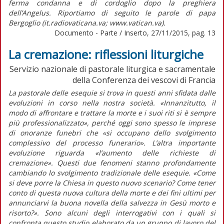
ferma condanna e di cordoglio dopo la preghiera
dell’Angelus. Riportiamo di seguito le parole di papa
Bergoglio (it.radiovaticana.va; www.vatican.va).
Documento - Parte / Inserto, 27/11/2015, pag. 13
La cremazione: riflessioni liturgiche
Servizio nazionale di pastorale liturgica e sacramentale
della Conferenza dei vescovi di Francia
La pastorale delle esequie si trova in questi anni sfidata dalle
evoluzioni in corso nella nostra società. «Innanzitutto, il
modo di affrontare e trattare la morte e i suoi riti si è sempre
più professionalizzato», perché oggi sono spesso le imprese
di onoranze funebri che «si occupano dello svolgimento
complessivo del processo funerario». L’altra importante
evoluzione riguarda «l’aumento delle richieste di
cremazione». Questi due fenomeni stanno profondamente
cambiando lo svolgimento tradizionale delle esequie. «Come
si deve porre la Chiesa in questo nuovo scenario? Come tener
conto di questa nuova cultura della morte e dei fini ultimi per
annunciarvi la buona novella della salvezza in Gesù morto e
risorto?». Sono alcuni degli interrogativi con i quali si
confronta questo studio elaborato da un gruppo di lavoro del