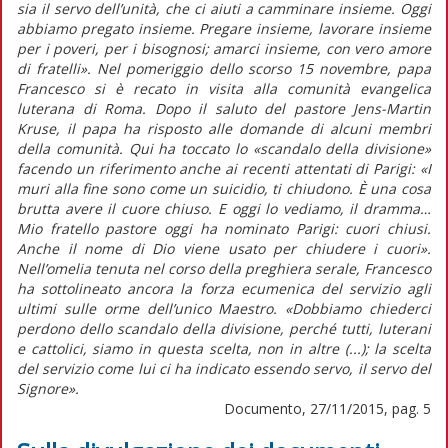
sia il servo dell’unità, che ci aiuti a camminare insieme. Oggi
abbiamo pregato insieme. Pregare insieme, lavorare insieme
per i poveri, per i bisognosi; amarci insieme, con vero amore
di fratelli». Nel pomeriggio dello scorso 15 novembre, papa
Francesco si è recato in visita alla comunità evangelica
luterana di Roma. Dopo il saluto del pastore Jens-Martin
Kruse, il papa ha risposto alle domande di alcuni membri
della comunità. Qui ha toccato lo «scandalo della divisione»
facendo un riferimento anche ai recenti attentati di Parigi: «I
muri alla fine sono come un suicidio, ti chiudono. È una cosa
brutta avere il cuore chiuso. E oggi lo vediamo, il dramma…
Mio fratello pastore oggi ha nominato Parigi: cuori chiusi.
Anche il nome di Dio viene usato per chiudere i cuori».
Nell’omelia tenuta nel corso della preghiera serale, Francesco
ha sottolineato ancora la forza ecumenica del servizio agli
ultimi sulle orme dell’unico Maestro. «Dobbiamo chiederci
perdono dello scandalo della divisione, perché tutti, luterani
e cattolici, siamo in questa scelta, non in altre (...); la scelta
del servizio come lui ci ha indicato essendo servo, il servo del
Signore».
Documento, 27/11/2015, pag. 5