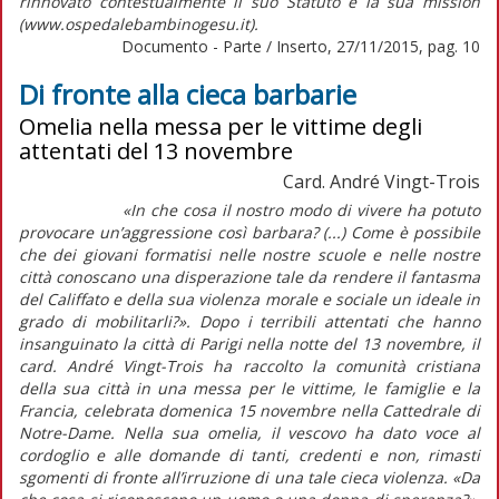
rinnovato contestualmente il suo Statuto e la sua mission
(www.ospedalebambinogesu.it).
Documento - Parte / Inserto, 27/11/2015, pag. 10
Di fronte alla cieca barbarie
Omelia nella messa per le vittime degli
attentati del 13 novembre
Card. André Vingt-Trois
«In che cosa il nostro modo di vivere ha potuto
provocare un’aggressione così barbara? (...) Come è possibile
che dei giovani formatisi nelle nostre scuole e nelle nostre
città conoscano una disperazione tale da rendere il fantasma
del Califfato e della sua violenza morale e sociale un ideale in
grado di mobilitarli?». Dopo i terribili attentati che hanno
insanguinato la città di Parigi nella notte del 13 novembre, il
card. André Vingt-Trois ha raccolto la comunità cristiana
della sua città in una messa per le vittime, le famiglie e la
Francia, celebrata domenica 15 novembre nella Cattedrale di
Notre-Dame. Nella sua omelia, il vescovo ha dato voce al
cordoglio e alle domande di tanti, credenti e non, rimasti
sgomenti di fronte all’irruzione di una tale cieca violenza. «Da