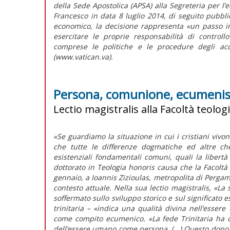
della Sede Apostolica (APSA) alla Segreteria per l
Francesco in data 8 luglio 2014, di seguito pubblic
economico, la decisione rappresenta «un passo im
esercitare le proprie responsabilità di control
comprese le politiche e le procedure degli acq
(www.vatican.va).
Persona, comunione, ecumeni
Lectio magistralis alla Facoltà teolog
«Se guardiamo la situazione in cui i cristiani vivo
che tutte le differenze dogmatiche ed altre che
esistenziali fondamentali comuni, quali la libertà 
dottorato in Teologia honoris causa che la Facoltà t
gennaio, a Ioannis Zizioulas, metropolita di Pergamo
contesto attuale. Nella sua lectio magistralis, «La
soffermato sullo sviluppo storico e sul significato e
trinitaria – «indica una qualità divina nell’esse
come compito ecumenico. «La fede Trinitaria ha d
dell’essere umano come persona. (...) Questo dono pr