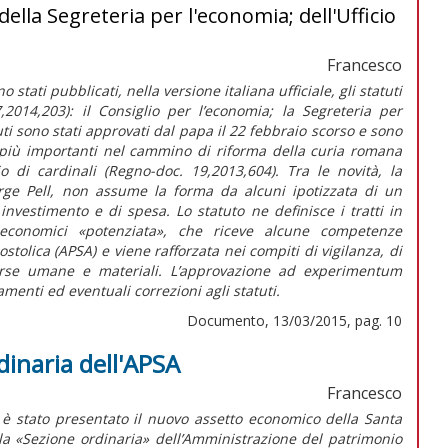
della Segreteria per l'economia; dell'Ufficio
Francesco
stati pubblicati, nella versione italiana ufficiale, gli statuti
2014,203): il Consiglio per l’economia; la Segreteria per
tuti sono stati approvati dal papa il 22 febbraio scorso e sono
i più importanti nel cammino di riforma della curia romana
 di cardinali (Regno-doc. 19,2013,604). Tra le novità, la
orge Pell, non assume la forma da alcuni ipotizzata di un
investimento e di spesa. Lo statuto ne definisce i tratti in
economici «potenziata», che riceve alcune competenze
tolica (APSA) e viene rafforzata nei compiti di vigilanza, di
isorse umane e materiali. L’approvazione ad experimentum
enti ed eventuali correzioni agli statuti.
Documento, 13/03/2015, pag. 10
dinaria dell'APSA
Francesco
, è stato presentato il nuovo assetto economico della Santa
lla «Sezione ordinaria» dell’Amministrazione del patrimonio