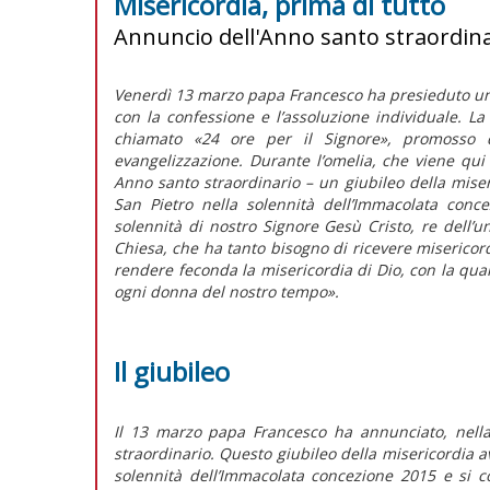
Misericordia, prima di tutto
Annuncio dell'Anno santo straordinar
Venerdì 13 marzo papa Francesco ha presieduto una l
con la confessione e l’assoluzione individuale. L
chiamato «24 ore per il Signore», promosso d
evangelizzazione. Durante l’omelia, che viene qui 
Anno santo straordinario – un giubileo della miseri
San Pietro nella solennità dell’Immacolata con
solennità di nostro Signore Gesù Cristo, re dell’u
Chiesa, che ha tanto bisogno di ricevere misericordi
rendere feconda la misericordia di Dio, con la qua
ogni donna del nostro tempo».
Il giubileo
Il 13 marzo papa Francesco ha annunciato, nella
straordinario. Questo giubileo della misericordia av
solennità dell’Immacolata concezione 2015 e si 