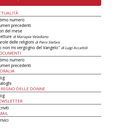
TTUALITÀ
ltimo numero
umeri precedenti
bri del mese
letture
di Mariapia Veladiano
role delle religioni
di Piero Stefani
o non mi vergogno del Vangelo"
di Luigi Accattoli
OCUMENTI
ltimo numero
umeri precedenti
ORALIA
log
aloghi
L REGNO DELLE DONNE
log
EWSLETTER
criviti
MAIL
rivici