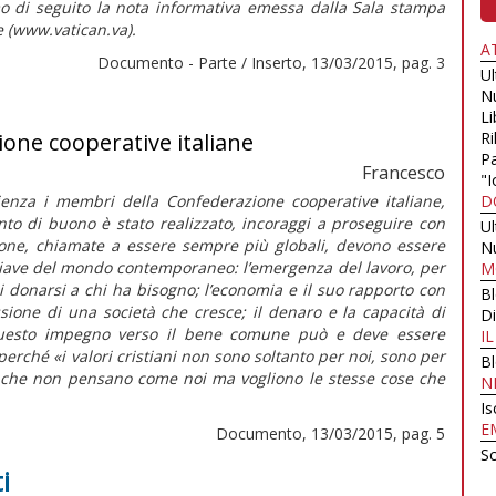
mo di seguito la nota informativa emessa dalla Sala stampa
e (www.vatican.va).
A
Documento - Parte / Inserto, 13/03/2015, pag. 3
U
N
Li
one cooperative italiane
Ri
Pa
Francesco
"I
ienza i membri della Confederazione cooperative italiane,
D
nto di buono è stato realizzato, incoraggi a proseguire con
U
ne, chiamate a essere sempre più globali, devono essere
N
chiave del mondo contemporaneo: l’emergenza del lavoro, per
M
di donarsi a chi ha bisogno; l’economia e il suo rapporto con
B
ssione di una società che cresce; il denaro e la capacità di
Di
 Questo impegno verso il bene comune può e deve essere
I
erché «i valori cristiani non sono soltanto per noi, sono per
B
elli che non pensano come noi ma vogliono le stesse cose che
N
Is
E
Documento, 13/03/2015, pag. 5
Sc
i