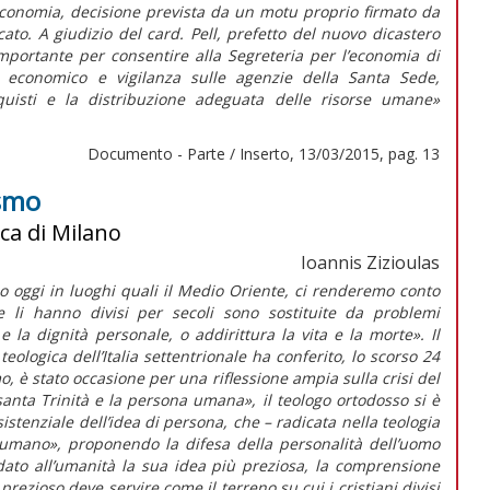
’economia, decisione prevista da un motu proprio firmato da
ato. A giudizio del card. Pell, prefetto del nuovo dicastero
portante per consentire alla Segreteria per l’economia di
lo economico e vigilanza sulle agenzie della Santa Sede,
uisti e la distribuzione adeguata delle risorse umane»
Documento - Parte / Inserto, 13/03/2015, pag. 13
smo
ica di Milano
Ioannis Zizioulas
no oggi in luoghi quali il Medio Oriente, ci renderemo conto
 li hanno divisi per secoli sono sostituite da problemi
e la dignità personale, o addirittura la vita e la morte». Il
eologica dell’Italia settentrionale ha conferito, lo scorso 24
, è stato occasione per una riflessione ampia sulla crisi del
 santa Trinità e la persona umana», il teologo ortodosso si è
sistenziale dell’idea di persona, che – radicata nella teologia
re umano», proponendo la difesa della personalità dell’uomo
ato all’umanità la sua idea più preziosa, la comprensione
ezioso deve servire come il terreno su cui i cristiani divisi