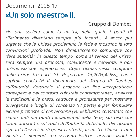
Documenti, 2005-17
«Un solo maestro» II.
Gruppo di Dombes
«In una società come la nostra, nella quale i punti di
riferimento diventano sempre più incerti... è ancor più
urgente che le Chiese proclamino la fede e mostrino le loro
convinzioni profonde. Non dimentichiamo comunque che
“fare autorità” in questo tempo, come al tempo del Cristo,
sarà sempre una proposta, convincente e convinta, e non
un’imposizione egemonica». Dopo l’«anamnesi» compiuta
nelle prime tre parti (cf. Regno-doc. 15,2005,425ss), con i
capitoli conclusivi il documento del Gruppo di Dombes
sull’autorità dottrinale si propone un fine «terapeutico»:
consapevole del contesto culturale contemporaneo, analizza
le tradizioni e le prassi cattolica e protestante per mostrare
divergenze e luoghi di consenso (IV parte) e per formulare
alcune proposte di conversione (V). «Abbiamo constatato che
siamo uniti sui punti fondamentali della fede, sui testi che
fanno autorità e sul ruolo dell’autorità dottrinale. Per quanto
riguarda l’esercizio di questa autorità, le nostre Chiese usano
gli stessi elementi, ma secondo logiche, organizzazioni e