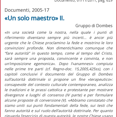
Documento, 01/11/2011, pag. 629
Documenti, 2005-17
«Un solo maestro» II.
Gruppo di Dombes
«In una società come la nostra, nella quale i punti di
riferimento diventano sempre più incerti... è ancor più
urgente che le Chiese proclamino la fede e mostrino le loro
convinzioni profonde. Non dimentichiamo comunque che
“fare autorità” in questo tempo, come al tempo del Cristo,
sarà sempre una proposta, convincente e convinta, e non
un’imposizione egemonica». Dopo l’«anamnesi» compiuta
nelle prime tre parti (cf. Regno-doc. 15,2005,425ss), con i
capitoli conclusivi il documento del Gruppo di Dombes
sull’autorità dottrinale si propone un fine «terapeutico»:
consapevole del contesto culturale contemporaneo, analizza
le tradizioni e le prassi cattolica e protestante per mostrare
divergenze e luoghi di consenso (IV parte) e per formulare
alcune proposte di conversione (V). «Abbiamo constatato che
siamo uniti sui punti fondamentali della fede, sui testi che
fanno autorità e sul ruolo dell’autorità dottrinale. Per quanto
riguarda l’esercizio di questa autorità, le nostre Chiese usano