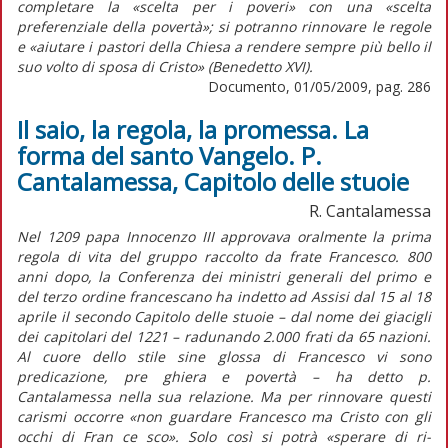
completare la «scelta per i poveri» con una «scelta
preferenziale della povertà»; si potranno rinnovare le regole
e «aiutare i pastori della Chiesa a rendere sempre più bello il
suo volto di sposa di Cristo» (Benedetto XVI).
Documento, 01/05/2009, pag. 286
Il saio, la regola, la promessa. La
forma del santo Vangelo. P.
Cantalamessa, Capitolo delle stuoie
R. Cantalamessa
Nel 1209 papa Innocenzo III approvava oralmente la prima
regola di vita del gruppo raccolto da frate Francesco. 800
anni dopo, la Conferenza dei ministri generali del primo e
del terzo ordine francescano ha indetto ad Assisi dal 15 al 18
aprile il secondo Capitolo delle stuoie – dal nome dei giacigli
dei capitolari del 1221 – radunando 2.000 frati da 65 nazioni.
Al cuore dello stile sine glossa di Francesco vi sono
predicazione, pre ghiera e povertà – ha detto p.
Cantalamessa nella sua relazione. Ma per rinnovare questi
carismi occorre «non guardare Francesco ma Cristo con gli
occhi di Fran ce sco». Solo così si potrà «sperare di ri-