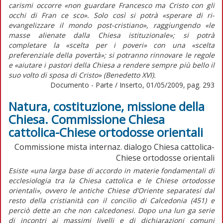
carismi occorre «non guardare Francesco ma Cristo con gli
occhi di Fran ce sco». Solo così si potrà «sperare di ri-
evangelizzare il mondo post-cristiano», raggiungendo «le
masse alienate dalla Chiesa istituzionale»; si potrà
completare la «scelta per i poveri» con una «scelta
preferenziale della povertà»; si potranno rinnovare le regole
e «aiutare i pastori della Chiesa a rendere sempre più bello il
suo volto di sposa di Cristo» (Benedetto XVI).
Documento - Parte / Inserto, 01/05/2009, pag. 293
Natura, costituzione, missione della
Chiesa. Commissione Chiesa
cattolica-Chiese ortodosse orientali
Commissione mista internaz. dialogo Chiesa cattolica-
Chiese ortodosse orientali
Esiste «una larga base di accordo in materie fondamentali di
ecclesiologia tra la Chiesa cattolica e le Chiese ortodosse
orientali», ovvero le antiche Chiese d’Oriente separatesi dal
resto della cristianità con il concilio di Calcedonia (451) e
perciò dette an che non calcedonesi. Dopo una lun ga serie
di incontri ai massimi livelli e di dichiarazioni comuni