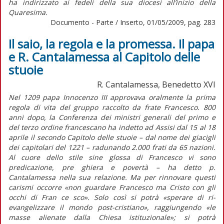
ha indirizzato ai fedeli della sua diocesi all’inizio della
Quaresima.
Documento - Parte / Inserto, 01/05/2009, pag. 283
Il saio, la regola e la promessa. Il papa
e R. Cantalamessa al Capitolo delle
stuoie
R. Cantalamessa, Benedetto XVI
Nel 1209 papa Innocenzo III approvava oralmente la prima
regola di vita del gruppo raccolto da frate Francesco. 800
anni dopo, la Conferenza dei ministri generali del primo e
del terzo ordine francescano ha indetto ad Assisi dal 15 al 18
aprile il secondo Capitolo delle stuoie – dal nome dei giacigli
dei capitolari del 1221 – radunando 2.000 frati da 65 nazioni.
Al cuore dello stile sine glossa di Francesco vi sono
predicazione, pre ghiera e povertà – ha detto p.
Cantalamessa nella sua relazione. Ma per rinnovare questi
carismi occorre «non guardare Francesco ma Cristo con gli
occhi di Fran ce sco». Solo così si potrà «sperare di ri-
evangelizzare il mondo post-cristiano», raggiungendo «le
masse alienate dalla Chiesa istituzionale»; si potrà