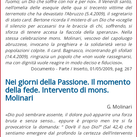
l’uomo; un Dio che soffre con noi e per noi». Il Venerdì santo,
nell’omelia delle esequie delle qua si trecento vittime del
terremoto che ha devastato l’Abruzzo (5.4.2009), il segretario
di stato card. Bertone ricorda il mistero di un Dio che «sceglie
il silenzio per accasarsi tra le braccia di chi, soffrendo, si
sforza di tenere accesa la fiaccola della speranza». Nella
stessa celebrazione mons. Molinari, vescovo del capoluogo
abruzzese, invocano la preghiera e la solidarietà verso le
popolazioni colpite. Il card. Bagnasco, incontrando gli sfollati
(14.4.2009), ringrazia un popolo che «non vuole rassegnarsi,
ma con dignità vuole reagire in modo deciso e fiducioso».
Documento - Parte / Inserto, 01/05/2009, pag. 267
Nei giorni della Passione. Il momento
della fede. Intervento di mons.
Molinari
G. Molinari
«Dio può sembrare assente, il dolore può apparire una forza
bruta e senza senso… eppure è proprio men tre si fa
provocatrice la domanda: “ Dov’è il tuo Dio?” (Sal 42,4) che
sentiamo emergere dal profondo la certezza dell’intervento