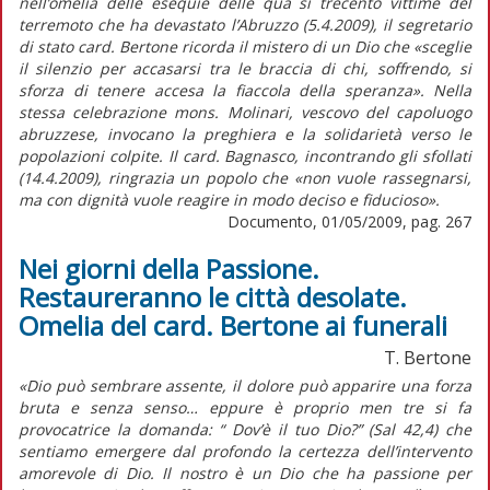
nell’omelia delle esequie delle qua si trecento vittime del
terremoto che ha devastato l’Abruzzo (5.4.2009), il segretario
di stato card. Bertone ricorda il mistero di un Dio che «sceglie
il silenzio per accasarsi tra le braccia di chi, soffrendo, si
sforza di tenere accesa la fiaccola della speranza». Nella
stessa celebrazione mons. Molinari, vescovo del capoluogo
abruzzese, invocano la preghiera e la solidarietà verso le
popolazioni colpite. Il card. Bagnasco, incontrando gli sfollati
(14.4.2009), ringrazia un popolo che «non vuole rassegnarsi,
ma con dignità vuole reagire in modo deciso e fiducioso».
Documento, 01/05/2009, pag. 267
Nei giorni della Passione.
Restaureranno le città desolate.
Omelia del card. Bertone ai funerali
T. Bertone
«Dio può sembrare assente, il dolore può apparire una forza
bruta e senza senso… eppure è proprio men tre si fa
provocatrice la domanda: “ Dov’è il tuo Dio?” (Sal 42,4) che
sentiamo emergere dal profondo la certezza dell’intervento
amorevole di Dio. Il nostro è un Dio che ha passione per