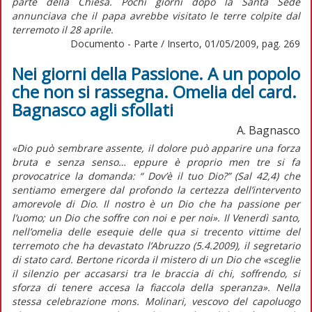
parte della Chiesa. Pochi giorni dopo la Santa Sede
annunciava che il papa avrebbe visitato le terre colpite dal
terremoto il 28 aprile.
Documento - Parte / Inserto, 01/05/2009, pag. 269
Nei giorni della Passione. A un popolo
che non si rassegna. Omelia del card.
Bagnasco agli sfollati
A. Bagnasco
«Dio può sembrare assente, il dolore può apparire una forza
bruta e senza senso… eppure è proprio men tre si fa
provocatrice la domanda: “ Dov’è il tuo Dio?” (Sal 42,4) che
sentiamo emergere dal profondo la certezza dell’intervento
amorevole di Dio. Il nostro è un Dio che ha passione per
l’uomo; un Dio che soffre con noi e per noi». Il Venerdì santo,
nell’omelia delle esequie delle qua si trecento vittime del
terremoto che ha devastato l’Abruzzo (5.4.2009), il segretario
di stato card. Bertone ricorda il mistero di un Dio che «sceglie
il silenzio per accasarsi tra le braccia di chi, soffrendo, si
sforza di tenere accesa la fiaccola della speranza». Nella
stessa celebrazione mons. Molinari, vescovo del capoluogo