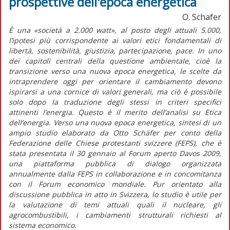
prospettive dell'epoca energetica
O. Schafer
È una «società a 2.000 watt», al posto degli attuali 5.000,
l’ipotesi più corrispondente ai valori etici fondamentali di
libertà, sostenibilità, giustizia, partecipazione, pace. In uno
dei capitoli centrali della questione ambientale, cioè la
transizione verso una nuova epoca energetica, le scelte da
intraprendere oggi per orientare il cambiamento devono
ispirarsi a una cornice di valori generali, ma ciò è possibile
solo dopo la traduzione degli stessi in criteri specifici
attinenti l’energia. Questo è il merito dell’analisi su Etica
dell’energia. Verso una nuova epoca energetica, sintesi di un
ampio studio elaborato da Otto Schäfer per conto della
Federazione delle Chiese protestanti svizzere (FEPS), che è
stata presentata il 30 gennaio al Forum aperto Davos 2009,
una piattaforma pubblica di dialogo organizzata
annualmente dalla FEPS in collaborazione e in concomitanza
con il Forum economico mondiale. Pur orientato alla
discussione pubblica in atto in Svizzera, lo studio è utile per
la valutazione di temi attuali quali il nucleare, gli
agrocombustibili, i cambiamenti strutturali richiesti al
sistema economico.