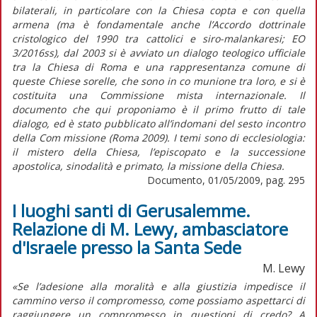
bilaterali, in particolare con la Chiesa copta e con quella
armena (ma è fondamentale anche l’Accordo dottrinale
cristologico del 1990 tra cattolici e siro-malankaresi; EO
3/2016ss), dal 2003 si è avviato un dialogo teologico ufficiale
tra la Chiesa di Roma e una rappresentanza comune di
queste Chiese sorelle, che sono in co munione tra loro, e si è
costituita una Commissione mista internazionale. Il
documento che qui proponiamo è il primo frutto di tale
dialogo, ed è stato pubblicato all’indomani del sesto incontro
della Com missione (Roma 2009). I temi sono di ecclesiologia:
il mistero della Chiesa, l’episcopato e la successione
apostolica, sinodalità e primato, la missione della Chiesa.
Documento, 01/05/2009, pag. 295
I luoghi santi di Gerusalemme.
Relazione di M. Lewy, ambasciatore
d'Israele presso la Santa Sede
M. Lewy
«Se l’adesione alla moralità e alla giustizia impedisce il
cammino verso il compromesso, come possiamo aspettarci di
raggiungere un compromesso in questioni di credo? A