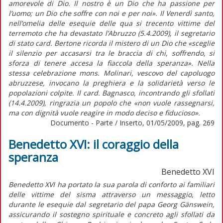
amorevole di Dio. Il nostro è un Dio che ha passione per
l’uomo; un Dio che soffre con noi e per noi». Il Venerdì santo,
nell’omelia delle esequie delle qua si trecento vittime del
terremoto che ha devastato l’Abruzzo (5.4.2009), il segretario
di stato card. Bertone ricorda il mistero di un Dio che «sceglie
il silenzio per accasarsi tra le braccia di chi, soffrendo, si
sforza di tenere accesa la fiaccola della speranza». Nella
stessa celebrazione mons. Molinari, vescovo del capoluogo
abruzzese, invocano la preghiera e la solidarietà verso le
popolazioni colpite. Il card. Bagnasco, incontrando gli sfollati
(14.4.2009), ringrazia un popolo che «non vuole rassegnarsi,
ma con dignità vuole reagire in modo deciso e fiducioso».
Documento - Parte / Inserto, 01/05/2009, pag. 269
Benedetto XVI: il coraggio della
speranza
Benedetto XVI
Benedetto XVI ha portato la sua parola di conforto ai familiari
delle vittime del sisma attraverso un messaggio, letto
durante le esequie dal segretario del papa Georg Gänswein,
assicurando il sostegno spirituale e concreto agli sfollati da