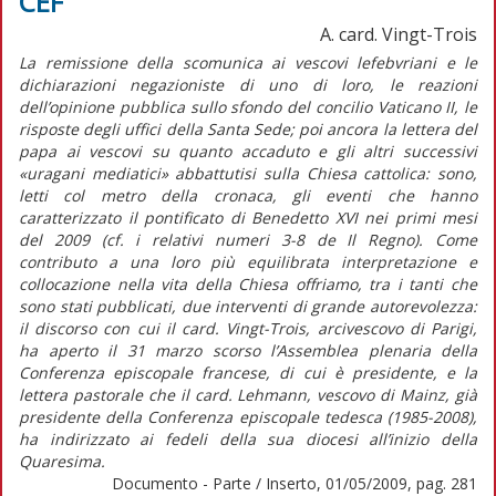
CEF
A. card. Vingt-Trois
La remissione della scomunica ai vescovi lefebvriani e le
dichiarazioni negazioniste di uno di loro, le reazioni
dell’opinione pubblica sullo sfondo del concilio Vaticano II, le
risposte degli uffici della Santa Sede; poi ancora la lettera del
papa ai vescovi su quanto accaduto e gli altri successivi
«uragani mediatici» abbattutisi sulla Chiesa cattolica: sono,
letti col metro della cronaca, gli eventi che hanno
caratterizzato il pontificato di Benedetto XVI nei primi mesi
del 2009 (cf. i relativi numeri 3-8 de Il Regno). Come
contributo a una loro più equilibrata interpretazione e
collocazione nella vita della Chiesa offriamo, tra i tanti che
sono stati pubblicati, due interventi di grande autorevolezza:
il discorso con cui il card. Vingt-Trois, arcivescovo di Parigi,
ha aperto il 31 marzo scorso l’Assemblea plenaria della
Conferenza episcopale francese, di cui è presidente, e la
lettera pastorale che il card. Lehmann, vescovo di Mainz, già
presidente della Conferenza episcopale tedesca (1985-2008),
ha indirizzato ai fedeli della sua diocesi all’inizio della
Quaresima.
Documento - Parte / Inserto, 01/05/2009, pag. 281