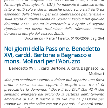
Pittsburgh (Pennsylvania, USA), ha motivato il caloroso invito
fatto a «tutti coloro che in qualche modo sono stati feriti da
esponenti della Chiesa», per una celebrazione penitenziale –
sulla scorta di quella ideata da Giovanni Paolo II nel giubileo
dell’anno 2000 – tenuta in cattedrale il 7 aprile. Di seguito
riportiamo una nostra traduzione della riflessione tenuta
durante la liturgia dal vescovo Zubik.
Documento - Parte / Inserto, 01/05/2009, pag. 264
Nei giorni della Passione. Benedetto
XVI, cardd. Bertone e Bagnasco e
mons. Molinari per l'Abruzzo
Benedetto XVI, T. card. Bertone, A. card. Bagnasco, G.
Molinari
«Dio può sembrare assente, il dolore può apparire una forza
bruta e senza senso… eppure è proprio men tre si fa
provocatrice la domanda: “ Dov’è il tuo Dio?” (Sal 42,4) che
sentiamo emergere dal profondo la certezza dell’intervento
amorevole di Dio. Il nostro è un Dio che ha passione per
l’uomo; un Dio che soffre con noi e per noi». Il Venerdì santo,