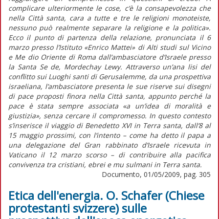
complicare ulteriormente le cose, c’è la consapevolezza che
nella Città santa, cara a tutte e tre le religioni monoteiste,
nessuno può realmente separare la religione e la politica».
Ecco il punto di partenza della relazione, pronunciata il 6
marzo presso l’Istituto «Enrico Mattei» di Alti studi sul Vicino
e Me dio Oriente di Roma dall’ambasciatore d’Israele presso
la Santa Se de, Mordechay Lewy. Attraverso un’ana lisi del
conflitto sui Luoghi santi di Gerusalemme, da una prospettiva
israeliana, l’ambasciatore presenta le sue riserve sui disegni
di pace proposti finora nella Città santa, appunto perché la
pace è stata sempre associata «a un’idea di moralità e
giustizia», senza cercare il compromesso. In questo contesto
s’inserisce il viaggio di Benedetto XVI in Terra santa, dall’8 al
15 maggio prossimi, con l’intento – come ha detto il papa a
una delegazione del Gran rabbinato d’Israele ricevuta in
Vaticano il 12 marzo scorso – di contribuire alla pacifica
convivenza tra cristiani, ebrei e mu sulmani in Terra santa.
Documento, 01/05/2009, pag. 305
Etica dell'energia. O. Schafer (Chiese
protestanti svizzere) sulle