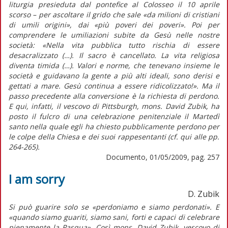
liturgia presieduta dal pontefice al Colosseo il 10 aprile
scorso – per ascoltare il grido che sale «da milioni di cristiani
di umili origini», dai «più poveri dei poveri». Poi per
comprendere le umiliazioni subite da Gesù nelle nostre
società: «Nella vita pubblica tutto rischia di essere
desacralizzato (…). Il sacro è cancellato. La vita religiosa
diventa timida (…). Valori e norme, che tenevano insieme le
società e guidavano la gente a più alti ideali, sono derisi e
gettati a mare. Gesù continua a essere ridicolizzato!». Ma il
passo precedente alla conversione è la richiesta di perdono.
E qui, infatti, il vescovo di Pittsburgh, mons. David Zubik, ha
posto il fulcro di una celebrazione penitenziale il Martedì
santo nella quale egli ha chiesto pubblicamente perdono per
le colpe della Chiesa e dei suoi rappesentanti (cf. qui alle pp.
264-265).
Documento, 01/05/2009, pag. 257
I am sorry
D. Zubik
Si può guarire solo se «perdoniamo e siamo perdonati». E
«quando siamo guariti, siamo sani, forti e capaci di celebrare
pienamente la Pasqua». Così mons. David Zubik, vescovo di