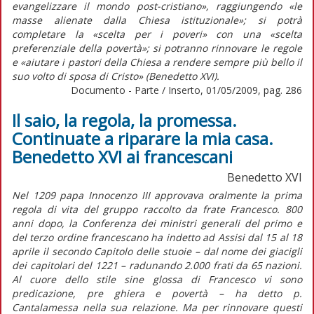
evangelizzare il mondo post-cristiano», raggiungendo «le
masse alienate dalla Chiesa istituzionale»; si potrà
completare la «scelta per i poveri» con una «scelta
preferenziale della povertà»; si potranno rinnovare le regole
e «aiutare i pastori della Chiesa a rendere sempre più bello il
suo volto di sposa di Cristo» (Benedetto XVI).
Documento - Parte / Inserto, 01/05/2009, pag. 286
Il saio, la regola, la promessa.
Continuate a riparare la mia casa.
Benedetto XVI ai francescani
Benedetto XVI
Nel 1209 papa Innocenzo III approvava oralmente la prima
regola di vita del gruppo raccolto da frate Francesco. 800
anni dopo, la Conferenza dei ministri generali del primo e
del terzo ordine francescano ha indetto ad Assisi dal 15 al 18
aprile il secondo Capitolo delle stuoie – dal nome dei giacigli
dei capitolari del 1221 – radunando 2.000 frati da 65 nazioni.
Al cuore dello stile sine glossa di Francesco vi sono
predicazione, pre ghiera e povertà – ha detto p.
Cantalamessa nella sua relazione. Ma per rinnovare questi