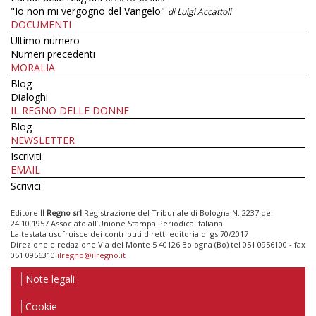
"Io non mi vergogno del Vangelo"
di Luigi Accattoli
DOCUMENTI
Ultimo numero
Numeri precedenti
MORALIA
Blog
Dialoghi
IL REGNO DELLE DONNE
Blog
NEWSLETTER
Iscriviti
EMAIL
Scrivici
Editore
Il Regno srl
Registrazione del Tribunale di Bologna N. 2237 del
24.10.1957 Associato all’Unione Stampa Periodica Italiana
La testata usufruisce dei contributi diretti editoria d.lgs 70/2017
Direzione e redazione Via del Monte 5 40126 Bologna (Bo) tel 051 0956100 - fax
051 0956310
ilregno@ilregno.it
Note legali
Cookie