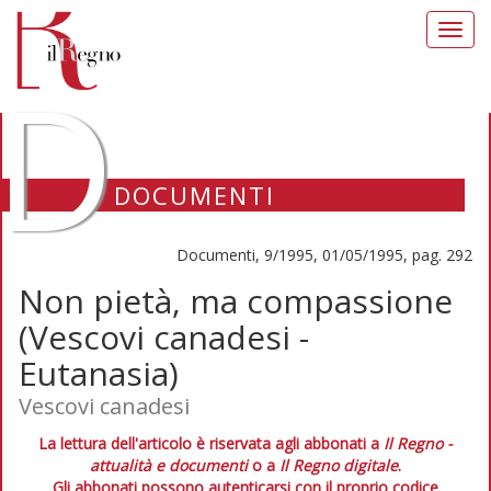
Toggl
navig
D
DOCUMENTI
Documenti, 9/1995, 01/05/1995, pag. 292
Non pietà, ma compassione
(Vescovi canadesi -
Eutanasia)
Vescovi canadesi
La lettura dell'articolo è riservata agli abbonati a
Il Regno -
attualità e documenti
o a
Il Regno digitale
.
Gli abbonati possono autenticarsi con il proprio codice