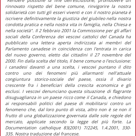
"Rendere possibile la fine dell'esclusione, promuovere un
rinnovato rispetto del bene comune, rinvigorire la nostra
solidarietà con tutti gli esseri viventi e con il nostro pianeta è
iscrivere definitivamente la giustizia del giubileo nella nostra
condotta pratica e nella nostra vita in famiglia, nella Chiesa e
nella società". Il 2 febbraio 2001 la Commissione per gli affari
sociali della Conferenza dei vescovi cattolici del Canada ha
pubblicato una lettera aperta indirizzata ai membri del
Parlamento canadese in coincidenza con l'entrata in carica
del nuovo governo, eletto dai cittadini il 27 novembre del
2000. Fin dalla scelta del titolo, Il bene comune o l'esclusione:
i canadesi davanti a una scelta, i vescovi puntano il dito
contro uno dei fenomeni più allarmanti nell'attuale
congiuntura storico-sociale del paese, ossia il divario
crescente fra i beneficiari della crescita economica e gli
esclusi. I vescovi denunciano questa situazione di flagrante
disuguaglianza in un paese ricco come il Canada, e chiedono
ai responsabili politici del paese di mobilitarsi contro un
fenomeno che, dal loro punto di vista, altro non è se non il
frutto di una globalizzazione governata dalle sole regole del
mercato, applicate secondo la legge del più forte. La
Documentation catholique 83(2001) 7/2245, 1.4.2001, 330-
335. Nostra traduzione dal francese.