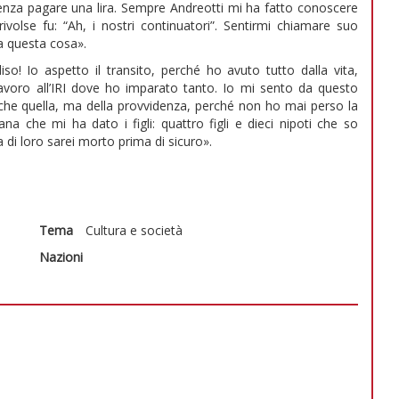
senza pagare una lira. Sempre Andreotti mi ha fatto conoscere
olse fu: “Ah, i nostri continuatori”. Sentirmi chiamare suo
a questa cosa».
o! Io aspetto il transito, perché ho avuto tutto dalla vita,
l lavoro all’IRI dove ho imparato tanto. Io mi sento da questo
nche quella, ma della provvidenza, perché non ho mai perso la
na che mi ha dato i figli: quattro figli e dieci nipoti che so
 di loro sarei morto prima di sicuro».
Tema
Cultura e società
Nazioni