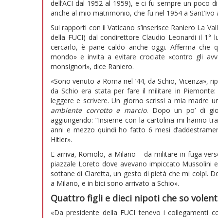
dell’ACI dal 1952 al 1959), e ci fu sempre un poco d
anche al mio matrimonio, che fu nel 1954 a Sant’Ivo 
Sui rapporti con il Vaticano s’inserisce Raniero La Va
della FUCI) dal condirettore Claudio Leonardi il 1° 
cercarlo, è pane caldo anche oggi. Afferma che qu
mondo» e invita a evitare crociate «contro gli avver
monsignori», dice Raniero.
«Sono venuto a Roma nel ’44, da Schio, Vicenza», rip
da Schio era stata per fare il militare in Piemonte
leggere e scrivere. Un giorno scrissi a mia madre u
ambiente corrotto e marcio
. Dopo un po’ di gio
aggiungendo: “Insieme con la cartolina mi hanno tra
anni e mezzo quindi ho fatto 6 mesi d’addestrament
Hitler».
E arriva, Romolo, a Milano – da militare in fuga vers
piazzale Loreto dove avevano impiccato Mussolini e 
sottane di Claretta, un gesto di pietà che mi colpì. D
a Milano, e in bici sono arrivato a Schio».
Quattro figli e dieci nipoti che so volen
«Da presidente della FUCI tenevo i collegamenti co