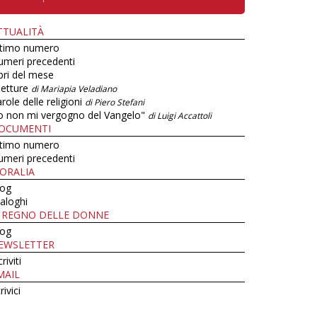
TTUALITÀ
ltimo numero
umeri precedenti
bri del mese
letture
di Mariapia Veladiano
role delle religioni
di Piero Stefani
o non mi vergogno del Vangelo"
di Luigi Accattoli
OCUMENTI
ltimo numero
umeri precedenti
ORALIA
log
aloghi
L REGNO DELLE DONNE
log
EWSLETTER
criviti
MAIL
rivici