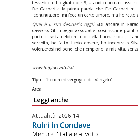
tesserino e ho girato per 3, 4 anni in prima classe 
De Gasperi e la prima parola che De Gasperi mi riv
“continuatore” mi fece un certo timore, ma ho retto 
Qual è il suo desiderio oggi?
«Di andare in Paradis
davvero. Gli impegni associativi così ricchi e poi i
punto di vista debitore: non della buona sorte, sì a
serenità, ho fatto il mio dovere, ho incontrato Silva
volenterosi nel bene, che riempiono la mia vita, senza
www.luigiaccattoli.it
Tipo
"Io non mi vergogno del Vangelo"
Area
Leggi anche
Attualità, 2026-14
Ruini in Conclave
Mentre l'Italia è al voto