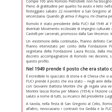
Compie 100 anni Romolo Pietrobelli: non ha bisogno de
Pieno di gratitudine per quanto ha avuto e lieto nell’
festeggiato sabato 22 novembre a San Gregorio al Ce
vincenziana. Quando gli arriva
Il Regno,
mi chiama pe
Romolo è stato presidente della FUCI dal 1949 al 19
diventati Movimento ecclesiale di impegno culturale (
Castelli per carcerati, promosso dalla San Vincenzo. In
Un «testimone della continuità», l’hanno definito C
l’hanno intervistato per conto della Fondazione FUC
segretaria della Fondazione Laura Rozza, dalla mi
discreto accompagnatore di Romolo nei decenni, sono
questo profilo.
Nel 1949 prende il posto che era stato 
È incredibile lo spaccato di storia e di Chiesa che s
FUCI prende il posto che era stato – negli anni della
con Giovanni Battista Montini che gli regala una ves
Montini lascia Roma per Milano (1954) e l’Azione cat
saluto a nome di tutti, su incarico del presidente Luig
A tavola, nella festa di San Gregorio al Celio, Romo
all’altro, rievocavano i contrasti tra Gedda e la F