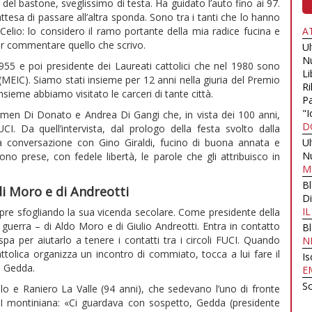
l bastone, sveglissimo di testa. Ha guidato l’auto fino ai 97.
attesa di passare all’altra sponda. Sono tra i tanti che lo hanno
A
lio: lo considero il ramo portante della mia radice fucina e
r commentare quello che scrivo.
U
N
55 e poi presidente dei Laureati cattolici che nel 1980 sono
Li
MEIC). Siamo stati insieme per 12 anni nella giuria del Premio
Ri
sieme abbiamo visitato le carceri di tante città.
Pa
"I
armen Di Donato e Andrea Di Gangi che, in vista dei 100 anni,
D
I. Da quell’intervista, dal prologo della festa svolto dalla
U
a conversazione con Gino Giraldi, fucino di buona annata e
N
 prese, con fedele libertà, le parole che gli attribuisco in
M
B
di Moro e di Andreotti
Di
I
i apre sfogliando la sua vicenda secolare. Come presidente della
 guerra – di Aldo Moro e di Giulio Andreotti. Entra in contatto
B
pa per aiutarlo a tenere i contatti tra i circoli FUCI. Quando
N
tolica organizza un incontro di commiato, tocca a lui fare il
Is
i Gedda.
E
Sc
lo e Raniero La Valle (94 anni), che sedevano l’uno di fronte
UCI montiniana: «Ci guardava con sospetto, Gedda (presidente