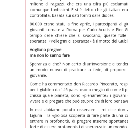
milione di ragazzi, che era una cifra più esclam
comunque tantissimi. E si è detto che gli italiani e
controllata, basata sui dati forniti dalle diocesi.
80.000 erano stati, a fine aprile, i partecipanti al 
giovanili tornate a Roma per Carlo Acutis e Pier G
tempo delle chiese che si svuotano, queste folle
speranza: «Pellegrini di speranza» è il motto del Giubi
Vogliono pregare
ma non lo sanno fare
Speranza di che? Non certo di un’inversione di tende
un modo nuovo di praticare la fede, di proporre 
giovanile.
Come ha commentato don Riccardo Pincerato, respons
per il giubileo da 146 paesi «sono meglio di come li p
chissà quale pianeta, sono «pienamente» i giovani d
vivere e di pregare che può stupire chi di loro pensava
In essi abbiamo potuto osservare – mi dice don Alb
Liguria – la «gioiosa scoperta di fare parte di una 
entrare in profondità, di pregare insieme spontanea
forte di essere protagonisti di speranza in un mondo 