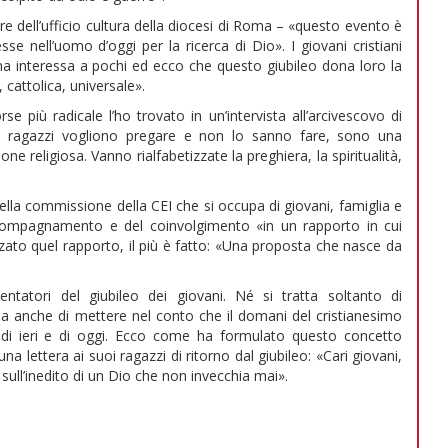
dell’ufficio cultura della diocesi di Roma – «questo evento è
 nell’uomo d’oggi per la ricerca di Dio». I giovani cristiani
ana interessa a pochi ed ecco che questo giubileo dona loro la
 cattolica, universale».
se più radicale l’ho trovato in un’intervista all’arcivescovo di
 ragazzi vogliono pregare e non lo sanno fare, sono una
e religiosa. Vanno rialfabetizzate la preghiera, la spiritualità,
 della commissione della CEI che si occupa di giovani, famiglia e
’accompagnamento e del coinvolgimento «in un rapporto in cui
izzato quel rapporto, il più è fatto: «Una proposta che nasce da
ntatori del giubileo dei giovani. Né si tratta soltanto di
ma anche di mettere nel conto che il domani del cristianesimo
di ieri e di oggi. Ecco come ha formulato questo concetto
na lettera ai suoi ragazzi di ritorno dal giubileo: «Cari giovani,
 sull’inedito di un Dio che non invecchia mai».