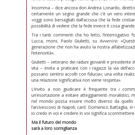
Insomma – dice ancora don Andrea Lonardo, direttore 
certamente un segno grande che c’è un vero interesse
«oggi sono bersagliati dall’accusa che la fede cristi
possibilità di vedere che la fede invece è cosa grande,
Tra i tanti commenti che ho letto, l’interrogativo for
Lucca, mons. Paolo Giulietti, su
Avvenire:
«Questi
generazione che non ha avuto la nostra alfabetizzazion
l’interiorità».
Giulietti – veterano dei raduni giovanili e presidente
vita – invita a praticare con i ragazzi la via dell
possano sentirsi accolti con fiducia»; una volta real
una relazione significativa non viene respinta».
L’invito a non giudicare è frequente tra i comme
un’esortazione a evitare atteggiamenti moralistici, 
nel mondo possa essere molto diverso da quello 
l’arcivescovo di Napoli, card. Domenico Battaglia, in u
io credo in voi e credere in voi significa scommettere
Ma il futuro del mondo
sarà a loro somiglianza