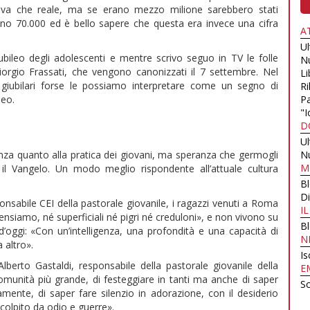
ativa che reale, ma se erano mezzo milione sarebbero stati
rano 70.000 ed è bello sapere che questa era invece una cifra
A
U
giubileo degli adolescenti e mentre scrivo seguo in TV le folle
N
iorgio Frassati, che vengono canonizzati il 7 settembre. Nel
Li
 giubilari forse le possiamo interpretare come un segno di
Ri
Pa
leo.
"I
D
U
N
nza quanto alla pratica dei giovani, ma speranza che germogli
M
il Vangelo. Un modo meglio rispondente all’attuale cultura
B
Di
abile CEI della pastorale giovanile, i ragazzi venuti a Roma
I
ensiamo, né superficiali né pigri né creduloni», e non vivono su
B
’oggi: «Con un’intelligenza, una profondità e una capacità di
N
 altro».
Is
erto Gastaldi, responsabile della pastorale giovanile della
E
comunità più grande, di festeggiare in tanti ma anche di saper
Sc
mente, di saper fare silenzio in adorazione, con il desiderio
colpito da odio e guerre».