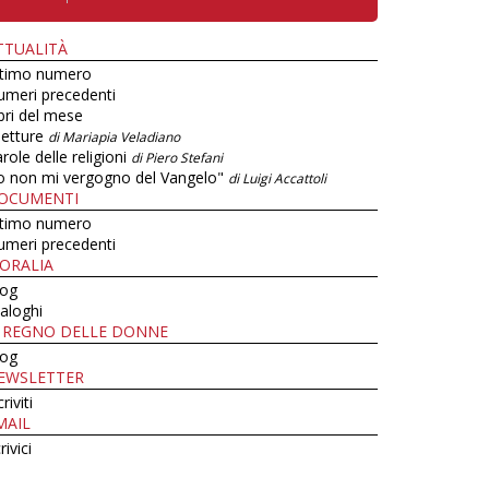
TTUALITÀ
ltimo numero
umeri precedenti
bri del mese
letture
di Mariapia Veladiano
role delle religioni
di Piero Stefani
o non mi vergogno del Vangelo"
di Luigi Accattoli
OCUMENTI
ltimo numero
umeri precedenti
ORALIA
log
aloghi
L REGNO DELLE DONNE
log
EWSLETTER
criviti
MAIL
rivici