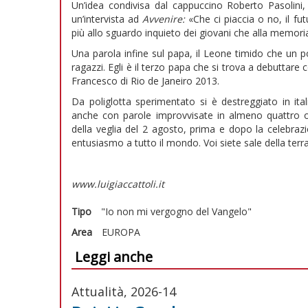
Un’idea condivisa dal cappuccino Roberto Pasolini, 
un’intervista ad
Avvenire:
«Che ci piaccia o no, il f
più allo sguardo inquieto dei giovani che alla memoria
Una parola infine sul papa, il Leone timido che un po
ragazzi. Egli è il terzo papa che si trova a debuttare
Francesco di Rio de Janeiro 2013.
Da poliglotta sperimentato si è destreggiato in ita
anche con parole improvvisate in almeno quattro occ
della veglia del 2 agosto, prima e dopo la celebraz
entusiasmo a tutto il mondo. Voi siete sale della terr
www.luigiaccattoli.it
Tipo
"Io non mi vergogno del Vangelo"
Area
EUROPA
Leggi anche
Attualità, 2026-14