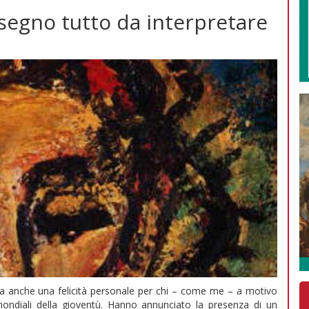
 segno tutto da interpretare
ma anche una felicità personale per chi – come me – a motivo
mondiali della gioventù. Hanno annunciato la presenza di un