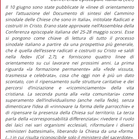
Il 10 giugno sono state pubblicate le
«linee di orientamento
per l’attuazione del Documento di sintesi del Cammino
sinodale delle Chiese che sono in Italia»
, intitolate
Radicati e
costruiti in Cristo.
Erano state approvate nell’Assemblea della
Conferenza episcopale italiana del 25-28 maggio scorsi. Esse
si pongono come chiave di lettura di tutto il processo
sinodale italiano a partire da una prospettiva più generale,
che è quella dell’essere radicati e costruiti su Cristo «e saldi
nella fede» (Col 2,7), e forniscono quattro linee di
orientamento su cui lavorare nei prossimi anni. La prima
riguarda
«la formazione permanente»
alla
«fede vissuta,
trasmessa e celebrata»,
cosa che oggi non è più un dato
scontato, con il ripensamento sulle strutture caritative e dei
percorsi d’iniziazione e «ricominciamento» della vita
cristiana. La seconda punta alla
«vita comunitaria»
come
superamento dell’individualismo (anche nella fede), senza
dimenticare l’idea di
«rinnovare la forma delle parrocchie»
e
di ripensare la presenza della Chiesa sul territorio. La terza
parla della
«corresponsabilità differenziata»
: rivedere il ruolo
dei laici nei vari organismi ecclesiali, riformulare i diversi
«ministeri battesimali»,
liberando la Chiesa da una
«forma
(…) in cui risulta riconoscibile solo il ministero del sacerdote».