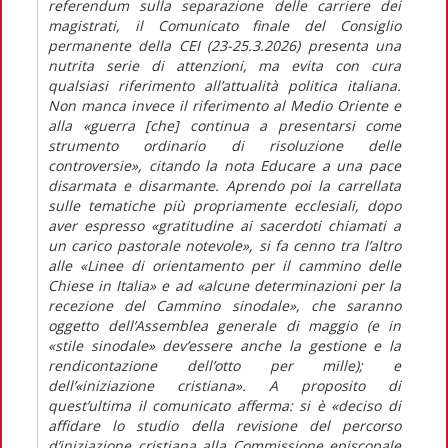
referendum sulla separazione delle carriere dei
magistrati, il
Comunicato finale
del Consiglio
permanente della CEI (23-25.3.2026) presenta una
nutrita serie di attenzioni, ma evita con cura
qualsiasi riferimento all’attualità politica italiana.
Non manca invece il riferimento al Medio Oriente e
alla
«guerra [che] continua a presentarsi come
strumento ordinario di risoluzione delle
controversie»,
citando la nota
Educare a una pace
disarmata e disarmante.
Aprendo poi la carrellata
sulle tematiche più propriamente ecclesiali, dopo
aver espresso
«gratitudine ai sacerdoti chiamati a
un carico pastorale notevole»,
si fa cenno tra l’altro
alle
«
Linee di orientamento
per il cammino delle
Chiese in Italia»
e ad
«alcune determinazioni per la
recezione del Cammino sinodale»,
che saranno
oggetto dell’Assemblea generale di maggio (e in
«stile sinodale»
dev’essere anche la gestione e la
rendicontazione dell’otto per mille); e
dell’
«iniziazione cristiana»
. A proposito di
quest’ultima il comunicato afferma: si è
«deciso di
affidare lo studio della revisione del percorso
d’iniziazione cristiana alla Commissione episcopale